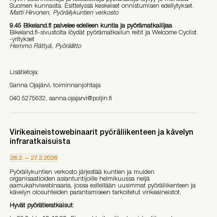
Suomen kunnasta. Esittelyssä keskeiset onnistumisen edellytykset.
Matti Hirvonen, Pyöräilykuntien verkosto
9.45 Bikeland.fi palvelee edelleen kuntia ja pyörämatkailijaa
Bikeland.fi-sivustolta löydät pyörämatkailun reitit ja Welcome Cyclist
-yritykset
Hemmo Rättyä, Pyöräliitto
Lisätietoja:
Sanna Ojajärvi, toiminnanjohtaja
040 5275632, sanna.ojajarvi@poljin.fi
Virikeaineistowebinaarit pyöräliikenteen ja kävelyn
infraratkaisuista
26.2.
–
27.2.2026
Pyöräilykuntien verkosto järjestää kuntien ja muiden
organisaatioiden asiantuntijoille helmikuussa neljä
aamukahviwebinaaria, jossa esitellään uusimmat pyöräliikenteen ja
kävelyn olosuhteiden parantamiseen tarkoitetut virikeaineistot.
Hyvät pyörätieratkaisut
: