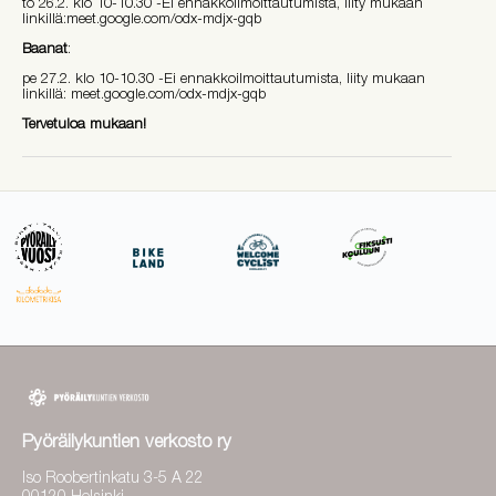
to 26.2. klo 10-10.30 -Ei ennakkoilmoittautumista, liity mukaan
linkillä:meet.google.com/odx-mdjx-gqb
Baanat
:
pe 27.2. klo 10-10.30 -Ei ennakkoilmoittautumista, liity mukaan
linkillä: meet.google.com/odx-mdjx-gqb
Tervetuloa mukaan!
Pyöräilykuntien verkosto ry
Iso Roobertinkatu 3-5 A 22
00120 Helsinki