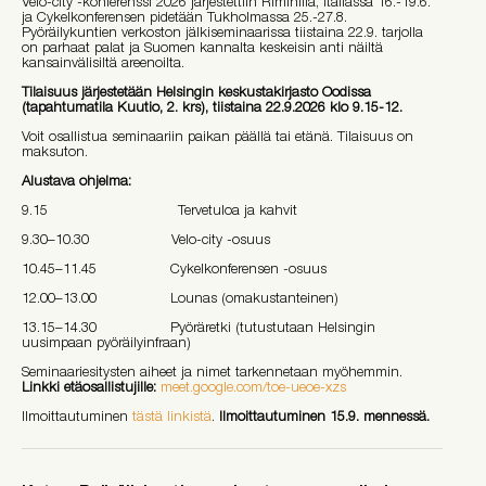
Velo-city -konferenssi 2026 järjestettiin Riminillä, Italiassa 16.-19.6.
ja Cykelkonferensen pidetään Tukholmassa 25.-27.8.
Pyöräilykuntien verkoston jälkiseminaarissa tiistaina 22.9. tarjolla
on parhaat palat ja Suomen kannalta keskeisin anti näiltä
kansainvälisiltä areenoilta.
Tilaisuus järjestetään Helsingin keskustakirjasto Oodissa
(tapahtumatila Kuutio, 2. krs), tiistaina 22.9.2026 klo 9.15-12.
Voit osallistua seminaariin paikan päällä tai etänä. Tilaisuus on
maksuton.
Alustava ohjelma:
9.15 Tervetuloa ja kahvit
9.30–10.30 Velo-city -osuus
10.45–11.45 Cykelkonferensen -osuus
12.00–13.00 Lounas (omakustanteinen)
13.15–14.30 Pyöräretki (tutustutaan Helsingin
uusimpaan pyöräilyinfraan)
Seminaariesitysten aiheet ja nimet tarkennetaan myöhemmin.
Linkki etäosallistujille:
meet.google.com/toe-ueoe-xzs
Ilmoittautuminen
tästä linkistä
.
Ilmoittautuminen 15.9. mennessä.