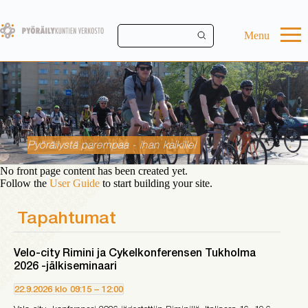
Skip
to
main
Menu
content
Pyöräilystä parempaa - ihan kaikille!
No front page content has been created yet.
Follow the
User Guide
to start building your site.
Tapahtumat
Velo-city Rimini ja Cykelkonferensen Tukholma
2026 -jälkiseminaari
22.9.2026
klo
09:15
–
12:00