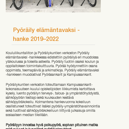
Pyöräily elämäntavaksi -
hanke 2019–2022
Koululiikuntaliiton ja Pyöräilykuntien verkoston Pyöräily
elämäntavaksi -hankkeessa edistettiin pyöräilyä eri muodoissa
yläkoulussa ja toisella asteella. Pyöräily tuotiin osaksi koulun ja
oppilaitoksen toimintakulttuuria. Pyörää hyödynnettiin osana
oppimista, teemapäiviä ja arkimatkoja. Pyöräily elämäntavaksi
-hankkeen muodostivat Pyöräsankarit ja Kampussankarit.
Pyöräilykuntien verkoston toteuttamaan Kampussankarit-
kokonaisuuteen kuului opiskelijoiden liikkumista kartoittava
kysely, luento pyöräilyn terveys-, talous- ja ympäristöhyödyistä,
sähköpyörän testiajo sekä kuukauden kestävä
sähköpyöräkokeilu. Kolmantena hankevuonna kokeiluun
osallistuneet toteuttivat lisäksi pyöräily-ympäristöhavainnointia
sekä tuottivat sähköpyöräkokeiluun liittyviä julkaisuja omilla
sosiaalisen median tileillään.
Pyöräilyyn innostaa hyvä polkupyörä, sopivan pituinen matka