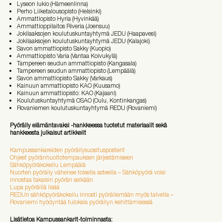
Lyseon lukio (Hämeenlinna)
Perho Liiketalousopisto (Helsinki)
Ammattiopisto Hyria (Hyvinkää)
Ammattioppilaitos Riveria (Joensuu)
Jokilaaksojen koulutuskuntayhtymä JEDU
(Haapavesi)
Jokilaaksojen koulutuskuntayhtymä JEDU
(Kalajoki)
Savon ammattiopisto Sakky
(Kuopio)
Ammattiopisto Varia (Vantaa Koivukylä)
Tampereen seudun ammattiopisto
(Kangasala)
Tampereen seudun ammattiopisto
(Lempäälä)
Savon ammattiopisto Sakky
(Varkaus)
Kainuun ammattiopisto KAO (Kuusamo)
Kainuun ammattiopisto: KAO (Kajaani)
Koulutuskuntayhtymä OSAO (Oulu, Kontinkangas)
Rovaniemen koulutuskuntayhtymä REDU (Rovaniemi)
Pyöräily elämäntavaksi -hankkeessa tuotetut materiaalit sekä
hankkeesta julkaisut artikkelit
Kampussankareiden pyöräilysuositusposterit
Ohjeet pyöränhuoltotempauksen järjestämiseen
Sähköpyöräkokeilu Lempäälä
Nuorten pyöräily vähenee toisella asteella – Sähköpyörä voisi
innostaa takaisin pyörän selkään
Lupa pyöräillä lisää
REDUn sähköpyöräkokeilu innosti pyöräilemään myös talvella –
Rovaniemi hyödyntää tuloksia pyöräilyn kehittämisessä
Lisätietoa Kampussankarit-toiminnasta: