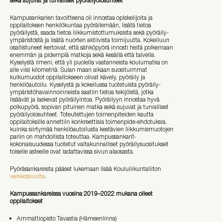
sekä sujuvat ja turvalliset pyöräilyolosuhteet
Kampusankarien tavoitteena oli innostaa opiskelijoita ja
oppilaitoksen henkilökuntaa pyöräilemään, lisätä tietoa
pyöräilystä, saada tietoa liikkumistottumuksista sekä pyöräily-
ympäristöstä ja lisätä nuorten aktiivista toimijuutta. Kokeiluun
osallistuneet kertoivat, että sähköpyörä innosti heitä polkemaan
enemmän ja pidempiä matkoja sekä kesällä että talvella.
Kyselystä ilmeni, että yli puolella vastanneista koulumatka on
alle viisi kilometriä. Sulan maan aikaan suosituimmat
kulkumuodot oppilaitokseen olivat kävely, pyöräily ja
henkilöautoilu. Kyselystä ja kokeilussa tuotetuista pyöräily-
ympäristöhavainnoinneista saatiin tietoa tekijöistä, jotka
lisäävät ja laskevat pyöräilyintoa. Pyöräilyyn innostaa hyvä
polkupyörä, sopivan pituinen matka sekä sujuvat ja turvalliset
pyöräilyolosuhteet. Toteutettujen toimenpiteiden kautta
oppilaitoksille annettiin konkreettisia toimenpide-ehdotuksia,
kuinka siirtymää henkilöautoilusta kestävien liikkumismuotojen
pariin on mahdollista toteuttaa. Kampussankarit-
kokonaisuudessa tuotetut valtakunnalliset pyöräilysuositukset
toiselle asteelle ovat ladattavissa sivun alaosasta.
Pyöräsankareista pääset lukemaan lisää Koululiikuntaliiton
verkkosivuilta.
Kampussankareissa vuosina 2019–2022 mukana olleet
oppilaitokset
Ammattiopisto Tavastia (Hämeenlinna)