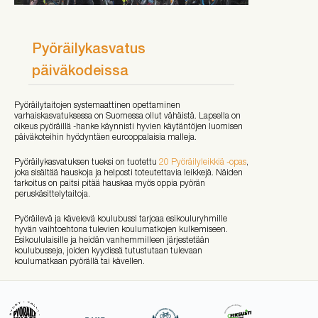
Pyöräilykasvatus
päiväkodeissa
Pyöräilytaitojen systemaattinen opettaminen
varhaiskasvatuksessa on Suomessa ollut vähäistä. Lapsella on
oikeus pyöräillä -hanke käynnisti hyvien käytäntöjen luomisen
päiväkoteihin hyödyntäen eurooppalaisia malleja.
Pyöräilykasvatuksen tueksi on tuotettu
20 Pyöräilyleikkiä -opas
,
joka sisältää hauskoja ja helposti toteutettavia leikkejä. Näiden
tarkoitus on paitsi pitää hauskaa myös oppia pyörän
peruskäsittelytaitoja.
Pyöräilevä ja kävelevä koulubussi tarjoaa esikouluryhmille
hyvän vaihtoehtona tulevien koulumatkojen kulkemiseen.
Esikoululaisille ja heidän vanhemmilleen järjestetään
koulubusseja, joiden kyydissä tutustutaan tulevaan
koulumatkaan pyörällä tai kävellen.