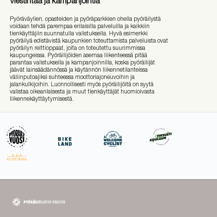
Viestintää ja kampanjointia
Pyöräväylien, opasteiden ja pyöräparkkien ohella pyöräilystä
voidaan tehdä parempaa erilaisilla palveluilla ja kaikkiin
tienkäyttäjiin suunnatulla valistuksella. Hyvä esimerkki
pyöräilyä edistävistä kaupunkien toteuttamista palveluista ovat
pyöräilyn reittioppaat, joita on toteutettu suurimmissa
kaupungeissa.
Pyöräilijöiden asemaa liikenteessä pitää
parantaa valistuksella ja kampanjoinnilla, koska pyöräilijät
jäävät lainsäädännössä ja käytännön liikennetilanteissa
väliinputoajiksi suhteessa moottoriajoneuvoihin ja
jalankulkijoihin. Luonnollisesti myös pyöräilijöitä on syytä
valistaa oikeanlaisesta ja muut tienkäyttäjät huomioivasta
liikennekäyttäytymisestä.