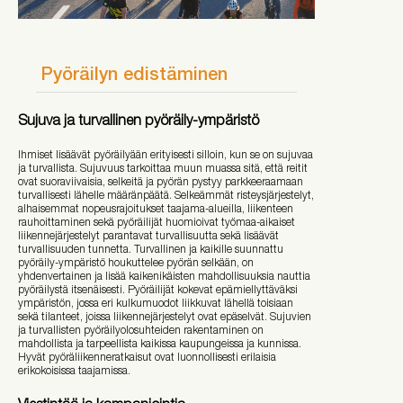
Pyöräilyn edistäminen
Sujuva ja turvallinen pyöräily-ympäristö
Ihmiset lisäävät pyöräilyään erityisesti silloin, kun se on sujuvaa
ja turvallista. Sujuvuus tarkoittaa muun muassa sitä, että reitit
ovat suoraviivaisia, selkeitä ja pyörän pystyy parkkeeraamaan
turvallisesti lähelle määränpäätä.
Selkeämmät risteysjärjestelyt,
alhaisemmat nopeusrajoitukset taajama-alueilla, liikenteen
rauhoittaminen sekä pyöräilijät huomioivat työmaa-aikaiset
liikennejärjestelyt parantavat turvallisuutta sekä lisäävät
turvallisuuden tunnetta.
Turvallinen ja kaikille suunnattu
pyöräily-ympäristö houkuttelee pyörän selkään, on
yhdenvertainen ja lisää kaikenikäisten mahdollisuuksia nauttia
pyöräilystä itsenäisesti. Pyöräilijät kokevat epämiellyttäväksi
ympäristön, jossa eri kulkumuodot liikkuvat lähellä toisiaan
sekä tilanteet, joissa liikennejärjestelyt ovat epäselvät.
Sujuvien
ja turvallisten pyöräilyolosuhteiden rakentaminen on
mahdollista ja tarpeellista kaikissa kaupungeissa ja kunnissa.
Hyvät pyöräliikenneratkaisut ovat luonnollisesti erilaisia
erikokoisissa taajamissa.