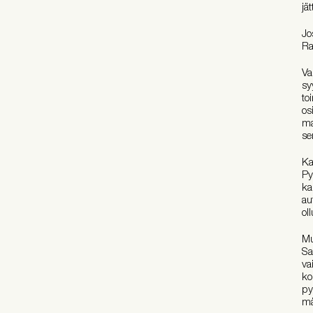
jä
Jo
Ra
Va
sy
to
os
ma
se
Ka
Py
ka
au
ol
Mu
Sa
va
ko
py
mä