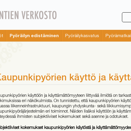
Pyöräilyn edistäminen
öt
Pyöräilykasvatus
Pyörämatkai
aupunkipyörien käyttö ja käy
upunkipyörien käyttöön ja käyttämättömyyteen liittyvää ilmiötä on tarkast
tkimuksissa eri näkökulmista. On tunnistettu, että kaupunkipyörien käyt
assa liikenneinfrastruktuuri, kaupungin yhdyskunta- sekä liikkumisympä
upunkipyöräjärjestelmän eri toiminnot. Näiden lisäksi käyttöön ja käyttä
teydessä ihmisten subjektiiviset kokemukset sekä asenne ja odotukset.
bjektiiviset kokemukset kaupunkipyörien käytöstä ja käyttämättömyyde