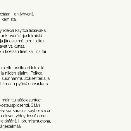
etaan liian lyhyenä.
kulkemista.
 yhdeksi käyttöä lisääväksi
punkipyöräjärjestelmistä
a järjestelmä toimii joltain
tavat vaikuttaa
 koetaan liian kalliina tai
tettu useita eri tekijöitä.
 niiden sijainti. Pelkoa
, suunnanmuutokset teillä ja
äyttämään pyöriä on vastaus
ainittu sääolosuhteet.
kosteusprosentti. Sään
 Kesäkuukausina käyttöaste on
ttu olevan yhteydessä oman
ielekkäänä liikkumismuotona,
järjestelmää.