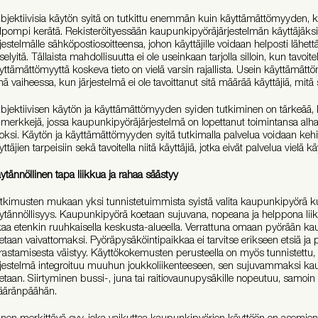
bjektiivisia käytön syitä on tutkittu enemmän kuin käyttämättömyyden, ko
lpompi kerätä. Rekisteröityessään kaupunkipyöräjärjestelmän käyttäjäksi
rjestelmälle sähköpostiosoitteensa, johon käyttäjille voidaan helposti lähett
selyitä. Tällaista mahdollisuutta ei ole useinkaan tarjolla silloin, kun tavoitel
yttämättömyyttä koskeva tieto on vielä varsin rajallista. Usein käyttämät
inä vaiheessa, kun järjestelmä ei ole tavoittanut sitä määrää käyttäjiä, mitä s
bjektiivisen käytön ja käyttämättömyyden syiden tutkiminen on tärkeää,
imerkkejä, jossa kaupunkipyöräjärjestelmä on lopettanut toimintansa alha
oksi. Käytön ja käyttämättömyyden syitä tutkimalla palvelua voidaan k
yttäjien tarpeisiin sekä tavoitella niitä käyttäjiä, jotka eivät palvelua vielä k
ytännöllinen tapa liikkua ja rahaa säästyy
tkimusten mukaan yksi tunnistetuimmista syistä valita kaupunkipyörä 
ytännöllisyys. Kaupunkipyörä koetaan sujuvana, nopeana ja helppona li
kaa etenkin ruuhkaisella keskusta-alueella. Verrattuna omaan pyörään ka
etaan vaivattomaksi. Pyöräpysäköintipaikkaa ei tarvitse erikseen etsiä j
rastamisesta väistyy. Käyttökokemusten perusteella on myös tunnistettu
rjestelmä integroituu muuhun joukkoliikenteeseen, sen sujuvammaksi ka
etaan. Siirtyminen bussi-, juna tai raitiovaunupysäkille nopeutuu, samoin
äränpäähän.
inen merkittävä syy, joka vaikuttaa kaupunkipyörien käyttöön on asemien s