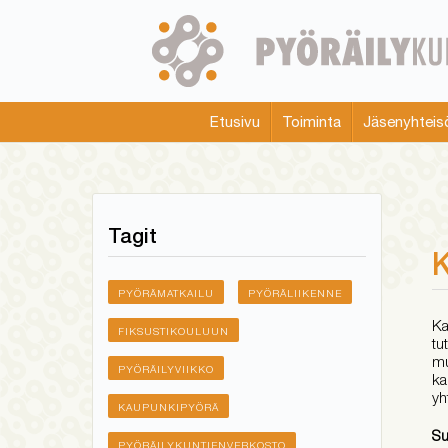
Skip
to
main
content
Etusivu
Toiminta
Jäsenyhteis
Main
menu
Tagit
K
PYÖRÄMATKAILU
PYÖRÄLIIKENNE
Ka
FIKSUSTIKOULUUN
tu
mu
PYÖRÄILYVIIKKO
ka
yh
KAUPUNKIPYÖRÄ
Su
PYÖRÄILYKUNTIENVERKOSTO