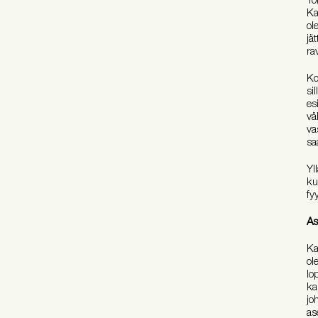
Ka
ol
jä
ra
Ko
si
es
vä
va
sa
Yl
ku
fy
As
Ka
ol
lo
ka
jo
as