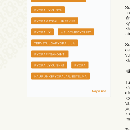
Su
PYÖRÄILYKUNTA
he
jä
PYÖRÄMATKAILUKESKUS
ky
kä
PYÖRÄILY
WELCOMECYCLIST
si
TERVETULOAPYÖRÄILIJÄ
Su
es
vu
PYÖRÄPYSÄKÖINTI
kä
PYÖRÄILYKUNNAT
PYÖRÄ
Kä
KAUPUNKIPYÖRÄJÄRJESTELMÄ
Tu
kä
Näytä lisää
ai
ko
va
jä
ko
mä
To