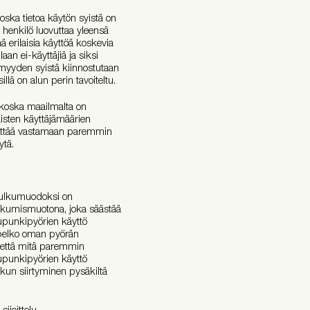
ska tietoa käytön syistä on
 henkilö luovuttaa yleensä
ää erilaisia käyttöä koskevia
laan ei-käyttäjiä ja siksi
tömyyden syistä kiinnostutaan
illä on alun perin tavoiteltu.
 koska maailmalta on
isten käyttäjämäärien
ehittää vastamaan paremmin
äytä.
kulkumuodoksi on
ikkumismuotona, joka säästää
upunkipyörien käyttö
a pelko oman pyörän
, että mitä paremmin
upunkipyörien käyttö
 kun siirtyminen pysäkiltä
ijoittelu.