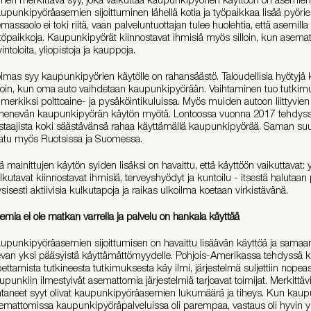
upunkipyöräasemien sijoittuminen lähellä kotia ja työpaikkaa lisää pyöri
emassaolo ei toki riitä, vaan palveluntuottajan tulee huolehtia, että asemilla
ttöpaikkoja. Kaupunkipyörät kiinnostavat ihmisiä myös silloin, kun asemat s
vintoloita, yliopistoja ja kauppoja.
lmas syy kaupunkipyörien käytölle on rahansäästö. Taloudellisia hyötyjä 
lloin, kun oma auto vaihdetaan kaupunkipyörään. Vaihtaminen tuo tutki
imerkiksi polttoaine- ja pysäköintikuluissa. Myös muiden autoon liittyvie
henevän kaupunkipyörän käytön myötä. Lontoossa vuonna 2017 tehdyssä
staajista koki säästävänsä rahaa käyttämällä kaupunkipyörää. Saman suun
atu myös Ruotsissa ja Suomessa.
lä mainittujen käytön syiden lisäksi on havaittu, että käyttöön vaikuttavat:
lkutavat kiinnostavat ihmisiä, terveyshyödyt ja kuntoilu - itsestä halutaan
ysisesti aktiivisia kulkutapoja ja raikas ulkoilma koetaan virkistävänä.
emia ei ole matkan varrella ja palvelu on hankala käyttää
upunkipyöräasemien sijoittumisen on havaittu lisäävän käyttöä ja samaan
evan yksi pääsyistä käyttämättömyydelle. Pohjois-Amerikassa tehdyssä 
pettamista tutkineesta tutkimuksesta käy ilmi, järjestelmä suljettiin nopeas
upunkiin ilmestyivät asemattomia järjestelmiä tarjoavat toimijat. Merkitt
htaneet syyt olivat kaupunkipyöräasemien lukumäärä ja tiheys. Kun kaupun
emattomissa kaupunkipyöräpalveluissa oli parempaa, vastaus oli hyvin yks