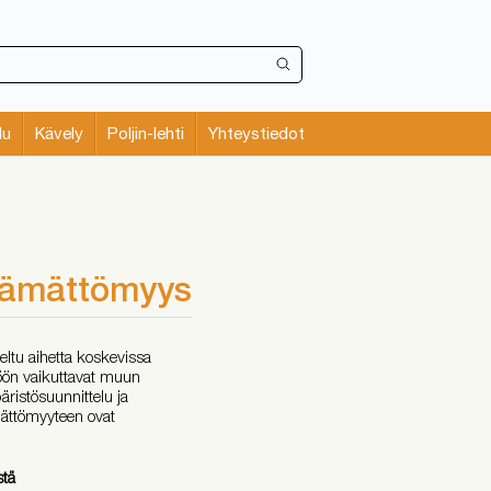
lu
Kävely
Poljin-lehti
Yhteystiedot
ttämättömyys
eltu aihetta koskevissa
töön vaikuttavat muun
ristösuunnittelu ja
mättömyyteen ovat
stä