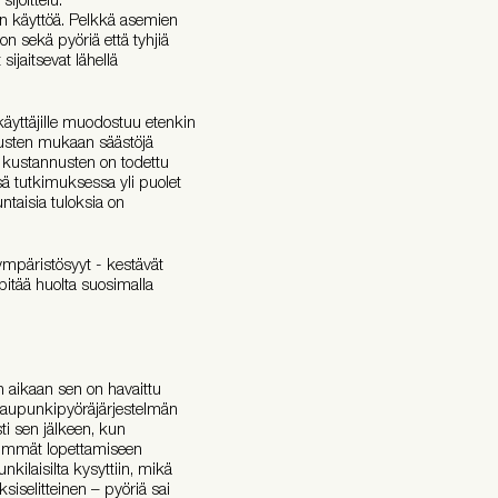
en käyttöä. Pelkkä asemien
 on sekä pyöriä että tyhjiä
ijaitsevat lähellä
käyttäjille muodostuu etenkin
musten mukaan säästöjä
n kustannusten on todettu
 tutkimuksessa yli puolet
taisia tuloksia on
 ympäristösyyt - kestävät
 pitää huolta suosimalla
 aikaan sen on havaittu
kaupunkipyöräjärjestelmän
ti sen jälkeen, kun
ävimmät lopettamiseen
kilaisilta kysyttiin, mikä
iselitteinen – pyöriä sai