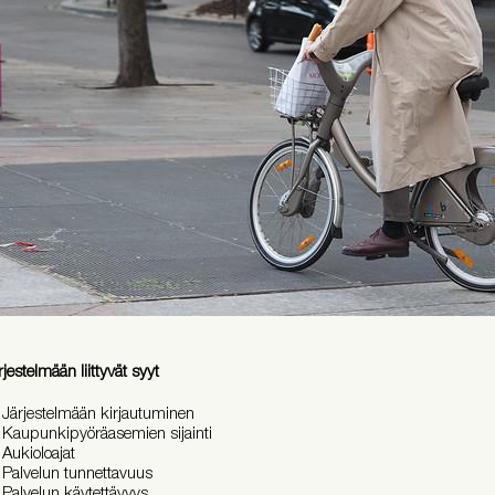
rjestelmään liittyvät syyt
Järjestelmään kirjautuminen
Kaupunkipyöräasemien sijainti
Aukioloajat
Palvelun tunnettavuus
Palvelun käytettävyys