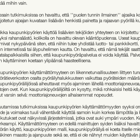
ttää mihin vain.
ssain tutkimuksissa on havaittu, että ''puolen tunnin ilmainen'' ajoaika ko
joitetun ajoajan kuvataan lisäävän henkistä painetta ja rajaavan pyörillä 
ikka kaupunkipyörien käyttöä lisäävien tekijöiden yhteyteen on kirjoitettu
yksi rahansäästö, kolikolla on havaittu olevan kääntöpuolensa. Useat kau
imivat nykypäivänä siten, että niihin tulee yhdistää luotto- tai pankkikortti, j
in internetissä tai älypuhelimen kautta. On havaittu, että nämä tekijät saat
talapalkkaisilla siihen, että kaupunkipyöräpalvelua ei voida käyttää. Palvelu
n käyttäminen koetaan ylipäänsä haasteellisena.
upunkipyörien käyttämättömyyteen on liikenneturvallisuuteen liittyen tunnis
örätieverkoston osalta pyöräilyhalukkuuteen vaikuttaa pyöräteiden määrä ja
upunkipyöräilijöissä aiheuttavat myös ajaminen lähellä moottoriajoneuvoa
tojen ovet. Kun kaupunkipyöräilijöiltä on kysytty, mikä rohkaisisi heitä k
lut varsin selvä: moottoriajoneuvojen alhaisemmat nopeudet.
utamissa tutkimuksissa kaupunkipyörien käyttämättömyyden syyksi on m
de ja voimakas tuuli vähentävät käyttöä samoin kuin korkea lämpötila ja 
ikutukset ovat näkyvissä järjestelmissä, jotka ovat auki ympäri vuoden.
rkeampi. Käyttämättömyyteen on edellä mainittujen syiden lisäksi havai
örän käyttö, kaupunkipyörien malli, kaupunkipyöräilyä ei koeta itselle m
kinen maasto ja ajanpuute sekä se, että ei ole nähnyt muiden käyttävän 