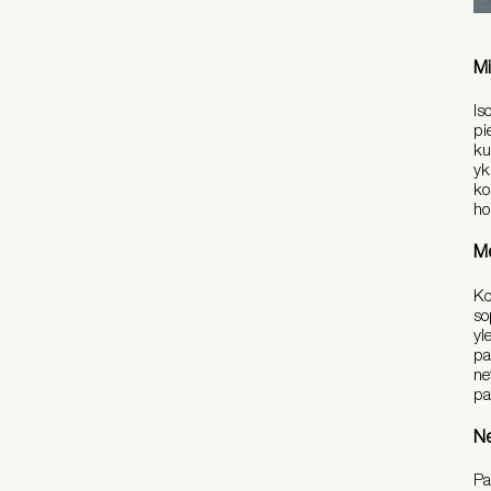
Mi
Is
pi
ku
yk
ko
ho
Me
Ko
so
yl
pa
ne
pa
Ne
Pa