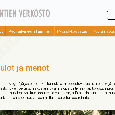
Pyöräilyn edistäminen
öt
Pyöräilykasvatus
Pyörämatkai
ulot ja menot
upunkipyöräjärjestelmien kustannukset muodostuvat useista eri tekijöistä
vestointi- eli perustamiskustannuksiin ja operointi- eli ylläpitokustannuksii
emat muodostavat kustannuksista vain osan, sillä suurin kustannus mu
nivuotisen sopimuskauden mittaan palvelun operoinnista.