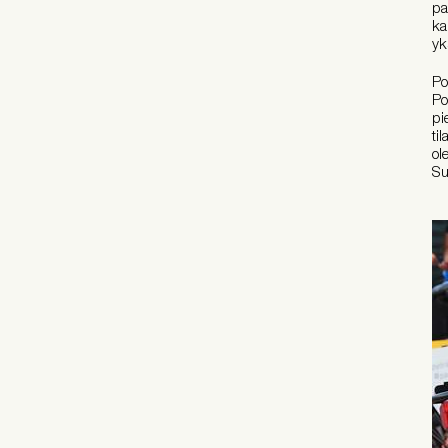
pa
ka
yk
Po
Po
pi
ti
ol
Su