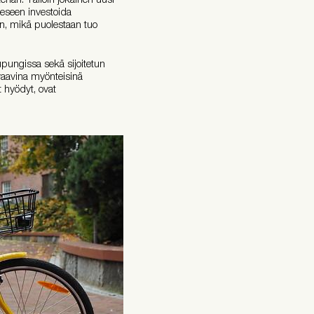
eeseen investoida
iin, mikä puolestaan tuo
pungissa sekä sijoitetun
raavina myönteisinä
t hyödyt, ovat