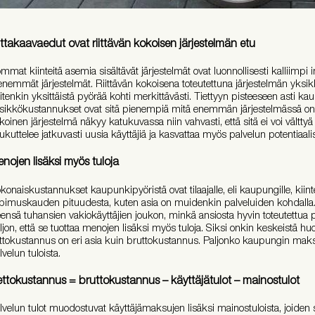
ttakaavaedut ovat riittävän kokoisen järjestelmän etu
ommat kiinteitä asemia sisältävät järjestelmät ovat luonnollisesti kalliimpi i
enemmät järjestelmät. Riittävän kokoisena toteutettuna järjestelmän yks
itenkin yksittäistä pyörää kohti merkittävästi. Tiettyyn pisteeseen asti k
sikkökustannukset ovat sitä pienempiä mitä enemmän järjestelmässä on py
koinen järjestelmä näkyy katukuvassa niin vahvasti, että sitä ei voi väl
ukuttelee jatkuvasti uusia käyttäjiä ja kasvattaa myös palvelun potentiaal
nojen lisäksi myös tuloja
konaiskustannukset kaupunkipyöristä ovat tilaajalle, eli kaupungille, kiint
pimuskauden pituudesta, kuten asia on muidenkin palveluiden kohdalla
eensä tuhansien vakiokäyttäjien joukon, minkä ansiosta hyvin toteutettua p
ljon, että se tuottaa menojen lisäksi myös tuloja. Siksi onkin keskeistä hu
ttokustannus on eri asia kuin bruttokustannus. Paljonko kaupungin makset
lvelun tuloista.
ttokustannus = bruttokustannus – käyttäjätulot – mainostulot
lvelun tulot muodostuvat käyttäjämaksujen lisäksi mainostuloista, joiden 