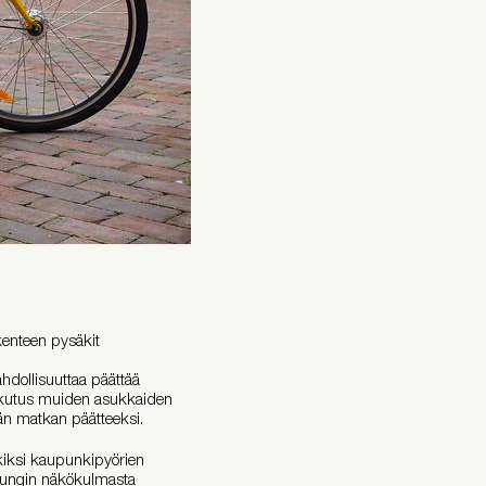
kenteen pysäkit
ahdollisuuttaa päättää
aikutus muiden asukkaiden
än matkan päätteeksi.
iksi kaupunkipyörien
aupungin näkökulmasta