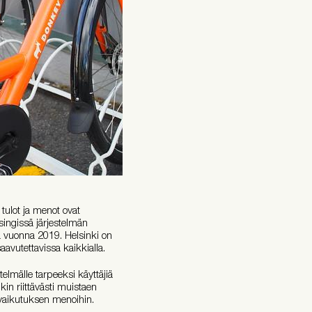
tulot ja menot ovat
ingissä järjestelmän
a vuonna 2019. Helsinki on
avutettavissa kaikkialla.
telmälle tarpeeksi käyttäjiä
in riittävästi muistaen
n vaikutuksen menoihin.