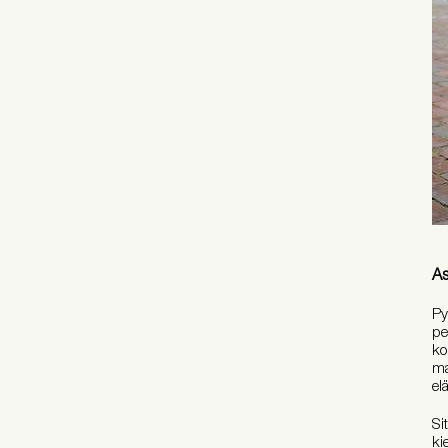
As
Py
pe
ko
ma
el
Si
ki