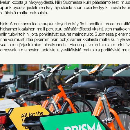
lvelun koosta ja näkyvyydestä. Niin Suomessa kuin pääsääntöisesti muua
upunkipyöräjärjestelmien käyttäjätuloista suurin osa kertyy kiinteistä kau
sittäisistä matkamaksuista.
hjois-Amerikassa taas kaupunkipyörien käytön hinnoittelu eroaa merkittä
hjoisamerikkalainen malli perustuu pääsääntöisesti yksittäisten matkojen 
eniin tulovirtoihin, joita pönkittävät suuret mainostulot. Suomessa pienem
lanne voi muistuttaa pikemminkin pohjoisamerikkalaista mallia kuin yleis
evaa isojen järjestelmien tulorakennetta. Pienen palvelun tuloista merkittä
omessakin mainosten tuotoista ja yksittäisistä matkoista perittävistä mak