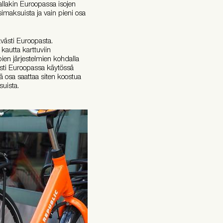
llakin Euroopassa isojen
simaksuista ja vain pieni osa
västi Euroopasta.
kautta karttuviin
pien järjestelmien kohdalla
esti Euroopassa käytössä
vä osa saattaa siten koostua
suista.