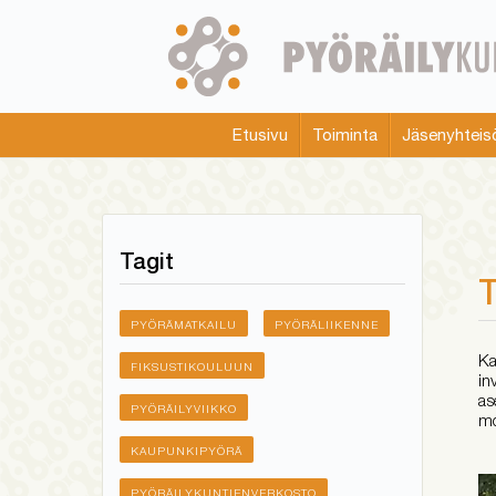
Skip
to
main
content
Etusivu
Toiminta
Jäsenyhteis
Main
menu
Tagit
T
PYÖRÄMATKAILU
PYÖRÄLIIKENNE
Ka
FIKSUSTIKOULUUN
in
as
PYÖRÄILYVIIKKO
mo
KAUPUNKIPYÖRÄ
PYÖRÄILYKUNTIENVERKOSTO