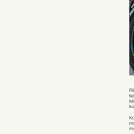
Ri
ta
kä
ku
Ku
mu
my