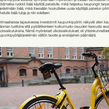
örämatka ruokkii lisää käyttöä palvelulle, mikä heijastuu kaupungin tarp
rjestelmään lisää, mikä itsessään houkuttelee uusia käyttäjiä palvelun piir
lvelulle lisää tuloja ja niin edelleen.
timaalisessa tapauksessa investoinnit kaupunkipyöriin näkyvät siten kau
äoman tuottoina että pyöräliikenteen kulkumuoto-osuuden kasvusta seu
koisvaikutuksina. Nämä myönteiset ulkoisvaikutukset, eli yhteiskunnallise
upunkipyöräjärjestelmän välitön tavoite ja ensisijainen päämäärä.