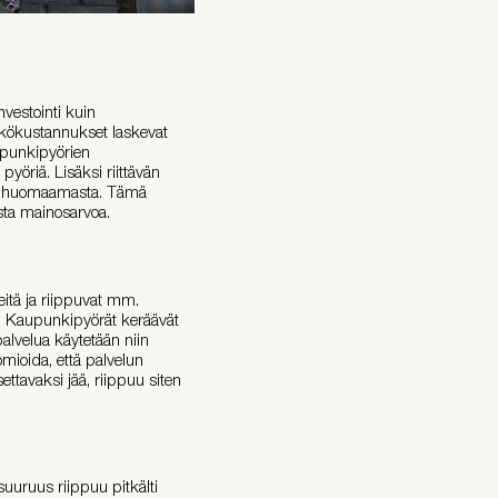
nvestointi kuin
ikkökustannukset laskevat
aupunkipyörien
öriä. Lisäksi riittävän
ttyä huomaamasta. Tämä
ista mainosarvoa.
eitä ja riippuvat mm.
. Kaupunkipyörät keräävät
alvelua käytetään niin
omioida, että palvelun
tavaksi jää, riippuu siten
suuruus riippuu pitkälti