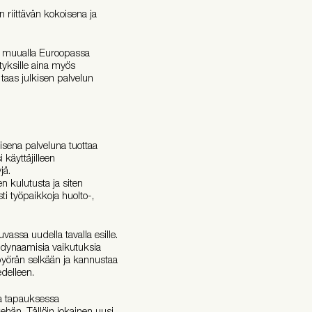
n riittävän kokoisena ja
a muualla Euroopassa
rityksille aina myös
 taas julkisen palvelun
kisena palveluna tuottaa
 käyttäjilleen
jä.
n kulutusta ja siten
ti työpaikkoja huolto-,
assa uudella tavalla esille.
 dynaamisia vaikutuksia
ä pyörän selkään ja kannustaa
edelleen.
sa tapauksessa
hän. Tällöin jokainen uusi