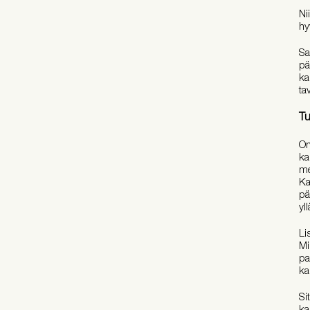
Ni
hy
Sa
pä
ka
tav
Tu
On
ka
me
Ka
pä
yl
Li
Mi
pa
ka
Si
ka