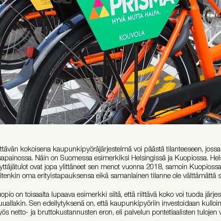
ittävän kokoisena kaupunkipyöräjärjestelmä voi päästä tilanteeseen, jossa 
sapainossa. Näin on Suomessa esimerkiksi Helsingissä ja Kuopiossa. Hels
yttäjätulot ovat jopa ylittäneet sen menot vuonna 2018, samoin Kuopioss
itenkin oma erityistapauksensa eikä samanlainen tilanne ole välttämättä sa
opio on toisaalta lupaava esimerkki siitä, että riittävä koko voi tuoda järjes
uallakin. Sen edellytyksenä on, että kaupunkipyöriin investoidaan kulloink
ös netto- ja bruttokustannusten eron, eli palvelun pontetiaalisten tuloje