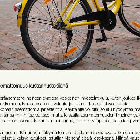
emattomuus kustannustekijänä
öräasemat telineineen ovat osa keskeinen investointikulu, kuten joukkolii
nkkeineen. Niinpä osalle palveluntarjoajista on houkuttelevaa tarjota
konaan asemattomia järjestelmiä. Käyttäjälle voi olla iso etu hyödyntää m
tkansa mihin itse valitsee, mutta toisaalta asemattomuuden ilmeinen v
ämään on pyörien kasautuminen sinne, mihin käyttäjä päättää jättää pyör
ten asemattomuuden näkymättömänä kustannuksena ovat usein esimerk
elteiset ulkoisvaikutukset katutilan yleisenä epäjärjestyksenä. Niinpä k