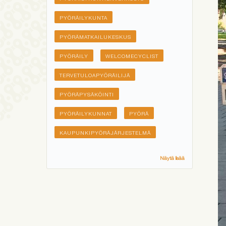
PYÖRÄILYKUNTA
PYÖRÄMATKAILUKESKUS
PYÖRÄILY
WELCOMECYCLIST
TERVETULOAPYÖRÄILIJÄ
PYÖRÄPYSÄKÖINTI
PYÖRÄILYKUNNAT
PYÖRÄ
KAUPUNKIPYÖRÄJÄRJESTELMÄ
Näytä lisää