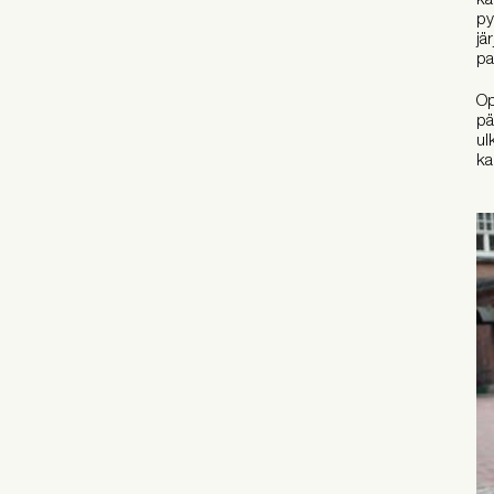
py
jä
pa
Op
pä
ul
ka