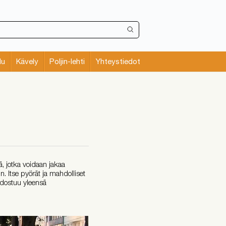
lu
Kävely
Poljin-lehti
Yhteystiedot
, jotka voidaan jakaa
n. Itse pyörät ja mahdolliset
odostuu yleensä