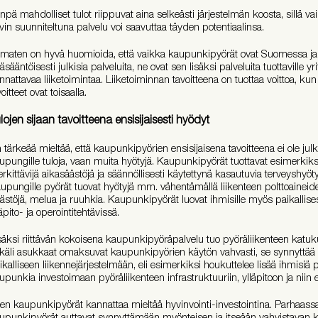
inpä mahdolliset tulot riippuvat aina selkeästi järjestelmän koosta, sillä vai
vin suunniteltuna palvelu voi saavuttaa täyden potentiaalinsa.
maten on hyvä huomioida, että vaikka kaupunkipyörät ovat Suomessa j
äsääntöisesti julkisia palveluita, ne ovat sen lisäksi palveluita tuottaville y
nnattavaa liiketoimintaa. Liiketoiminnan tavoitteena on tuottaa voittoa, kun
oitteet ovat toisaalla.
lojen sijaan tavoitteena ensisijaisesti hyödyt
 tärkeää mieltää, että kaupunkipyörien ensisijaisena tavoitteena ei ole jul
upungille tuloja, vaan muita hyötyjä. Kaupunkipyörät tuottavat esimerkiksi
rkittävijä aikasäästöjä ja säännöllisesti käytettynä kasautuvia terveyshyöty
upungille pyörät tuovat hyötyjä mm. vähentämällä liikenteen polttoaineide
ästöjä, melua ja ruuhkia. Kaupunkipyörät luovat ihmisille myös paikallises
läpito- ja operointitehtävissä.
säksi riittävän kokoisena kaupunkipyöräpalvelu tuo pyöräliikenteen katukuv
käli asukkaat omaksuvat kaupunkipyörien käytön vahvasti, se synnyttää
ikalliseen liikennejärjestelmään, eli esimerkiksi houkuttelee lisää ihmisi
upunkia investoimaan pyöräliikenteen infrastruktuuriin, ylläpitoon ja niin 
ten kaupunkipyörät kannattaa mieltää hyvinvointi-investointina. Parhaas
upunkipyörät auttavat synnyttämään myönteisen ja itseään vahvistavan ke