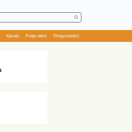
Kävely
Poljin-lehti
Yhteystiedot
a