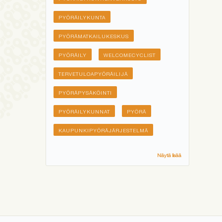
PYÖRÄILYKUNTA
PYÖRÄMATKAILUKESKUS
PYÖRÄILY
WELCOMECYCLIST
TERVETULOAPYÖRÄILIJÄ
PYÖRÄPYSÄKÖINTI
PYÖRÄILYKUNNAT
PYÖRÄ
KAUPUNKIPYÖRÄJÄRJESTELMÄ
Näytä lisää