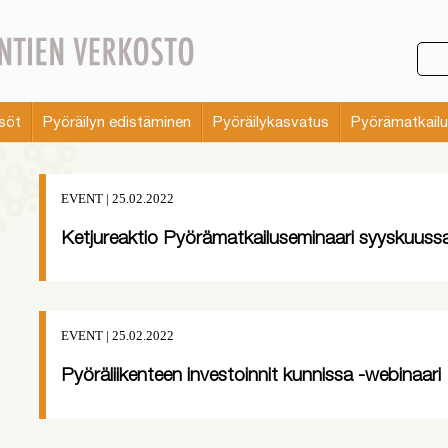
söt
Pyöräilyn edistäminen
Pyöräilykasvatus
Pyörämatkailu
EVENT | 25.02.2022
Ketjureaktio Pyörämatkailuseminaari syyskuuss
EVENT | 25.02.2022
Pyöräliikenteen investoinnit kunnissa -webinaari