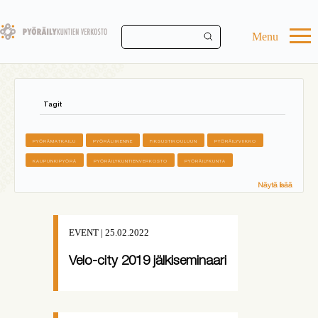
Skip
to
main
Menu
content
Tagit
PYÖRÄMATKAILU
PYÖRÄLIIKENNE
FIKSUSTIKOULUUN
PYÖRÄILYVIIKKO
KAUPUNKIPYÖRÄ
PYÖRÄILYKUNTIENVERKOSTO
PYÖRÄILYKUNTA
Näytä lisää
EVENT | 25.02.2022
Velo-city 2019 jälkiseminaari