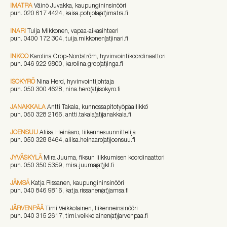
IMATRA
Väinö Juvakka, kaupungininsinööri
puh. 020 617 4424, kaisa.pohjola(at)imatra.fi
INARI
Tuija Mikkonen, vapaa-aikasihteeri
puh. 0400 172 304, tuija.mikkonen(at)inari.fi
INKOO
Karolina Grop-Nordström, hyvinvointikoordinaattori
puh. 046 922 9800, karolina.grop(at)inga.fi
ISOKYRÖ
Nina Herd, hyvinvointijohtaja
puh. 050 300 4628, nina.herd(at)isokyro.fi
JANAKKALA
Antti Takala, kunnossapitotyöpäällikkö
puh. 050 328 2166, antti.takala(at)janakkala.fi
JOENSUU
Aliisa Heinäaro, liikennesuunnittelija
puh. 050 328 8464, aliisa.heinaaro(at)joensuu.fi
JYVÄSKYLÄ
Mira Juuma, fiksun liikkumisen koordinaattori
puh. 050 350 5359, mira.juuma(at)jkl.fi
JÄMSÄ
Katja Rissanen, kaupungininsinööri
puh. 040 846 9816, katja.rissanen(at)jamsa.fi
JÄRVENPÄÄ
Timi Veikkolainen, liikenneinsinööri
puh. 040 315 2617, timi.veikkolainen(at)jarvenpaa.fi