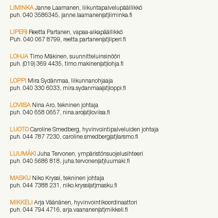
LIMINKA
Janne Laamanen, liikuntapalvelupäällikkö
puh. 040 3586345, janne.laamanen(at)liminka.fi
LIPERI
Reetta Partanen, vapaa-aikapäällikkö
Puh. 040 067 8799, reetta.partanen(at)liperi.fi
LOHJA
Timo Mäkinen, suunnitteluinsinööri
puh. (019) 369 4435, timo.makinen(at)lohja.fi
LOPPI
Mira Sydänmaa, liikunnanohjaaja
puh. 040 330 6033, mira.sydanmaa(at)loppi.fi
LOVIISA
Nina Aro, tekninen johtaja
puh.
040 658 0657
, nina.aro(at)loviisa.fi
LUOTO
Caroline Smedberg, hyvinvointipalveluiden johtaja
puh. 044 787 7230, caroline.smedberg(at)larsmo.fi
LUUMÄKI
Juha Tervonen, ympäristönsuojelusihteeri
puh. 040 5686 818, juha.tervonen(at)luumaki.fi
MASKU
Niko Kryssi, tekninen johtaja
puh. 044 7388 231, niko.kryssi(at)masku.fi
MIKKELI
Arja Väänänen, hyvinvointikoordinaattori
puh. 044 794 4716, arja.vaananen(at)mikkeli.fi