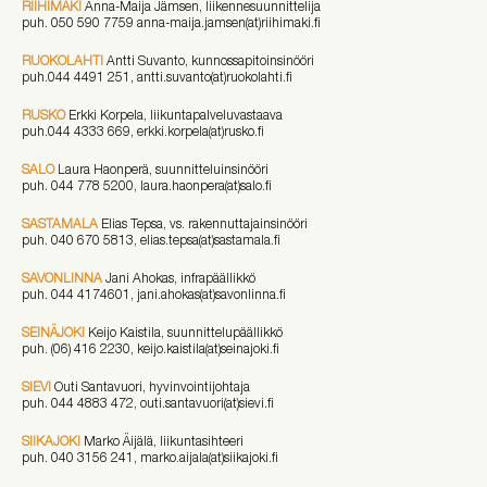
RIIHIMÄKI
Anna-Maija Jämsen, liikennesuunnittelija
puh. 050 590 7759 anna-maija.jamsen(at)riihimaki.fi
RUOKOLAHTI
Antti Suvanto, kunnossapitoinsinööri
puh.044 4491 251, antti.suvanto(at)ruokolahti.fi
RUSKO
Erkki Korpela, liikuntapalveluvastaava
puh.044 4333 669, erkki.korpela(at)rusko.fi
SALO
Laura Haonperä, suunnitteluinsinööri
puh. 044 778 5200, laura.haonpera(at)salo.fi
SASTAMALA
Elias Tepsa, vs. rakennuttajainsinööri
puh. 040 670 5813, elias.tepsa(at)sastamala.fi
SAVONLINNA
Jani Ahokas, infrapäällikkö
puh. 044 4174601, jani.ahokas(at)savonlinna.fi
SEINÄJOKI
Keijo Kaistila, suunnittelupäällikkö
puh. (06) 416 2230, keijo.kaistila(at)seinajoki.fi
SIEVI
Outi Santavuori, hyvinvointijohtaja
puh. 044 4883 472, outi.santavuori(at)sievi.fi
SIIKAJOKI
Marko Äijälä, liikuntasihteeri
puh. 040 3156 241, marko.aijala(at)siikajoki.fi