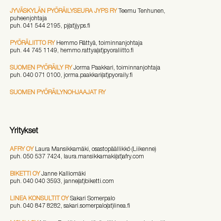
JYVÄSKYLÄN PYÖRÄILYSEURA JYPS RY
Teemu Tenhunen,
puheenjohtaja
puh. 041 544 2195, pj(at)jyps.fi
PYÖRÄLIITTO RY
Hemmo Rättyä, toiminnanjohtaja
puh.
44 745 1149
, hemmo.rattya(at)pyoraliitto.fi
SUOMEN PYÖRÄILY RY
Jorma Paakkari, toiminnanjohtaja
puh.
040 071 0100, jorma.paakkari
(at)pyoraily.fi
SUOMEN PYÖRÄILYNOHJAAJAT RY
Yritykset
AFRY OY
Laura Mansikkamäki, osastopäällikkö (Liikenne)
puh. 050 537 7424, laura.mansikkamaki(at)afry.com
BIKETTI OY
Janne Kalliomäki
puh. 040 040 3593, janne(at)biketti.com
LINEA KONSULTIT OY
Sakari Somerpalo
puh. 040 847 8282, sakari.somerpalo(at)linea.fi