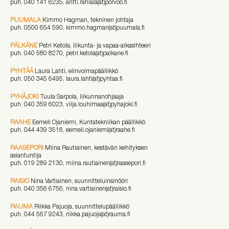
puh. 040 141 6235, antti.rahiala(at)porvoo.fi
PUUMALA
Kimmo Hagman, tekninen johtaja
puh. 0500 654 590, kimmo.hagman(at)puumala.fi
PÄLKÄNE
Petri Ketola, liikunta- ja vapaa-aikasihteeri
puh. 040 580 8270, petri.ketola(at)palkane.fi
PYHTÄÄ
Laura Lahti, elinvoimapäällikkö
puh. 050 345 6495, laura.lahti(at)pyhtaa.fi
PYHÄJOKI
Tuula Sarpola, liikunnanohjaaja
puh. 040 359 6023, vilja.louhimaa(at)pyhajoki.fi
RAAHE
Eemeli Ojaniemi, Kuntatekniikan päällikkö
puh. 044 439 3516, eemeli.ojaniemi(at)raahe.fi
RAASEPORI
Miina Rautiainen, kestävän kehityksen
asiantuntija
puh. 019 289 2130, miina.rautiainen(at)raasepori.fi
RAISIO
Nina Vartiainen, suunnitteluinsinööri
puh. 040 356 6756, nina.vartiainen(at)raisio.fi
RAUMA
Riikka Pajuoja, suunnittelupäällikkö
puh. 044 567 9243, riikka.pajuoja(at)rauma.fi