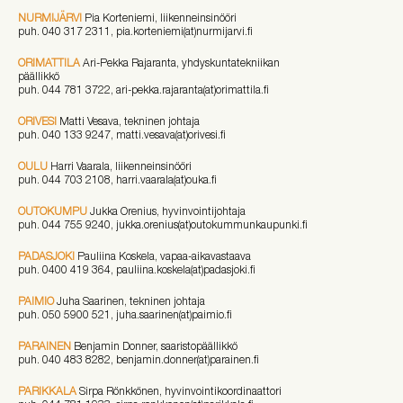
NURMIJÄRVI
Pia Korteniemi, liikenneinsinööri
puh. 040 317 2311, pia.korteniemi(at)nurmijarvi.fi
ORIMATTILA
Ari-Pekka Rajaranta, yhdyskuntatekniikan
päällikkö
puh.
044 781 3722
, ari-pekka.rajaranta(at)orimattila.fi
ORIVESI
Matti Vesava, tekninen johtaja
puh. 040 133 9247, matti.vesava(at)orivesi.fi
OULU
Harri Vaarala, liikenneinsinööri
puh. 044 703 2108, harri.vaarala(at)ouka.fi
OUTOKUMPU
Jukka Orenius, hyvinvointijohtaja
puh. 044 755 9240, jukka.orenius(at)outokummunkaupunki.fi
PADASJOKI
Pauliina Koskela, vapaa-aikavastaava
puh. 0400 419 364, pauliina.koskela(at)padasjoki.fi
PAIMIO
Juha Saarinen, tekninen johtaja
puh. 050 5900 521, juha.saarinen(at)paimio.fi
PARAINEN
Benjamin Donner, saaristopäällikkö
puh. 040 483 8282, benjamin.donner(at)parainen.fi
PARIKKALA
Sirpa Rönkkönen, hyvinvointikoordinaattori