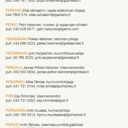
puh. 044 781 1933, sirpa.ronkkonen(at)parikkala.fi
PARKANO
Elisa Vahosalmi, vapaa-aikatoimen ohjaaja
044 7865 516, elisa.vahosalmi(at)parkano.fi
PERHO
Petri Harsunen, nuoriso- ja vapaa-ajan sihteeri
puh. 040 528 9971, petri.harsunen(at)perho.com
PIEKÄSÄMÄKI
Pekka Häkkinen, tekninen johtaja
puh. 044 588 3223, pekka.hakkinen(at)pieksamaki.fi
PIETARSAARI
Jyrki Karjalainen, suunnitteluavustaja
puh. 06 786 3229, jyrki.karjalainen(at)jakobstad.fi
PIRKKALA
Joonas-Petteri Kallonen, liikenneinsinööri
puh. 050 560 0694, joonas-petteri.kallonen(at)pirkkala.fi
POMARKKU
Mika Remes, hyvinvointiohjaaja
puh. 041 731 3194, mika.remes(at)pomarkku.fi
PORI
Eija Riihimäki, liikenneinsinööri
puh. 044 701 0262, eija.riihimaki(at)pori.fi
PORNAINEN
Antti Kuusela, kunnanjohtaja
puh. 040 185 5314, hannu.haukkasalo(at)pornainen.fi
PORVOO
Antti Rahiala, liikennesuunnittelupäällikkö