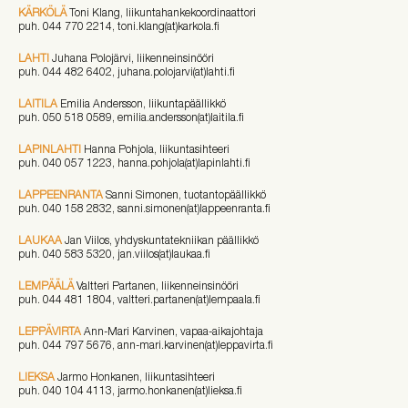
KÄRKÖLÄ
Toni Klang, liikuntahankekoordinaattori
puh. 044 770 2214, toni.klang(at)karkola.fi
LAHTI
Juhana Polojärvi, liikenneinsinööri
puh.
044 482 6402, juhana.polojarvi(at)lahti.fi
LAITILA
Emilia Andersson, liikuntapäällikkö
puh. 050 518 0589, emilia.andersson(at)laitila.fi
LAPINLAHTI
Hanna Pohjola, liikuntasihteeri
puh. 040 057 1223, hanna.pohjola(at)lapinlahti.fi
LAPPEENRANTA
Sanni Simonen, tuotantopäällikkö
puh. 040 158 2832, sanni.simonen(at)lappeenranta.fi
LAUKAA
Jan Viilos, yhdyskuntatekniikan päällikkö
puh. 040 583 5320, jan.viilos(at)laukaa.fi
LEMPÄÄLÄ
Valtteri Partanen, liikenneinsinööri
puh. 044 481 1804, valtteri.partanen(at)lempaala.fi
LEPPÄVIRTA
Ann-Mari Karvinen, vapaa-aikajohtaja
puh. 044 797 5676, ann-mari.karvinen(at)leppavirta.fi
LIEKSA
Jarmo Honkanen, liikuntasihteeri
puh. 040 104 4113, jarmo.honkanen(at)lieksa.fi