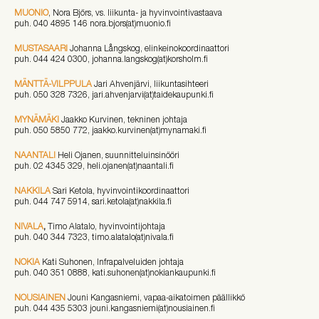
MUONIO
, Nora Björs, vs. liikunta- ja hyvinvointivastaava
puh. 040 4895 146 nora.bjors(at)muonio.fi
MUSTASAARI
Johanna Långskog, elinkeinokoordinaattori
puh. 044 424 0300, johanna.langskog(at)korsholm.fi
MÄNTTÄ-VILPPULA
Jari Ahvenjärvi, liikuntasihteeri
puh. 050 328 7326, jari.ahvenjarvi(at)taidekaupunki.fi
MYNÄMÄKI
Jaakko Kurvinen, tekninen johtaja
puh. 050 5850 772, jaakko.kurvinen(at)mynamaki.fi
NAANTALI
Heli Ojanen, suunnitteluinsinööri
puh.
02 4345 329, heli.ojanen(at)naantali.fi
NAKKILA
Sari Ketola, hyvinvointikoordinaattori
puh.
044 747 5914, sari.ketola(at)nakkila.fi
NIVALA
,
Timo Alatalo, hyvinvointijohtaja
puh. 040 344 7323, timo.alatalo(at)nivala.fi
NOKIA
Kati Suhonen, Infrapalveluiden johtaja
puh. 040 351 0888, kati.suhonen(at)nokiankaupunki.fi
NOUSIAINEN
Jouni Kangasniemi, vapaa-aikatoimen päällikkö
puh. 044 435 5303 jouni.kangasniemi(at)nousiainen.fi