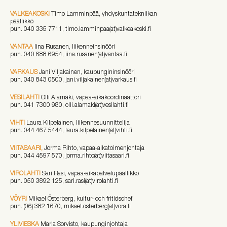
VALKEAKOSKI
Timo Lamminpää, yhdyskuntatekniikan
päällikkö
puh. 040 335 7711, timo.lamminpaa(at)valkeakoski.fi
VANTAA
Iina Rusanen, liikenneinsinööri
puh. 040 688 6954, iina.rusanen(at)vantaa.fi
VARKAUS
Jani Viljakainen, kaupungininsinööri
puh. 040 843 0500, jani.viljakainen(at)varkaus.fi
VESILAHTI
Olli Alamäki, vapaa-aikakoordinaattori
puh. 041 7300 980, olli.alamaki(at)vesilahti.fi
VIHTI
Laura Kilpeläinen, liikennesuunnittelija
puh. 044 467 5444, laura.kilpelainen(at)vihti.fi
VIITASAARI,
Jorma Rihto, vapaa-aikatoimenjohtaja
puh. 044 4597 570, jorma.rihto(at)viitasaari.fi
VIROLAHTI
Sari Rasi, vapaa-aikapalvelupäällikkö
puh. 050 3892 125, sari.rasi(at)virolahti.fi
VÖYRI
Mikael Österberg, kultur- och fritidschef
puh. (06) 382 1670, mikael.osterberg(at)vora.fi
YLIVIESKA
Maria Sorvisto, kaupunginjohtaja