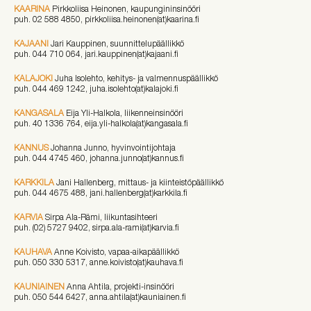
KAARINA
Pirkkoliisa Heinonen, kaupungininsinööri
puh. 02 588 4850, pirkkoliisa.heinonen(at)kaarina.fi
KAJAANI
Jari Kauppinen, suunnittelupäällikkö
puh. 044 710 064, jari.kauppinen(at)kajaani.fi
KALAJOKI
Juha Isolehto, kehitys- ja valmennuspäällikkö
puh. 044 469 1242, juha.isolehto(at)kalajoki.fi
KANGASALA
Eija Yli-Halkola, liikenneinsinööri
puh.
40 1336 764,
eija.yli-halkola(at)kangasala.fi
KANNUS
Johanna Junno, hyvinvointijohtaja
puh. 044 4745 460, johanna.junno(at)kannus.fi
KARKKILA
Jani Hallenberg, mittaus- ja kiinteistöpäällikkö
puh. 044 4675 488, jani.hallenberg(at)karkkila.fi
KARVIA
Sirpa Ala-Rämi, liikuntasihteeri
puh. (02) 5727 9402, sirpa.ala-rami(at)karvia.fi
KAUHAVA
Anne Koivisto, vapaa-aikapäällikkö
puh. 050 330 5317, anne.koivisto(at)kauhava.fi
KAUNIAINEN
Anna Ahtila, projekti-insinööri
puh. 050 544 6427, anna.ahtila(at)kauniainen.fi