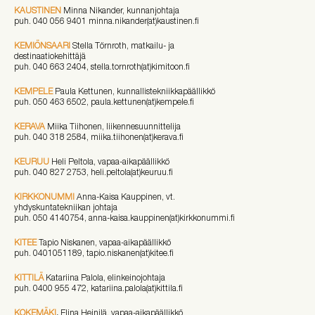
KAUSTINEN
Minna Nikander, kunnanjohtaja
puh. 040 056 9401 minna.nikander(at)kaustinen.fi
KEMIÖNSAARI
Stella Törnroth, matkailu- ja
destinaatiokehittäjä
puh.
040 663 2404
, stella.tornroth(at)kimitoon.fi
KEMPELE
Paula Kettunen, kunnallistekniikkapäällikkö
puh. 050 463 6502, paula.kettunen(at)kempele.fi
KERAVA
Miika Tiihonen, liikennesuunnittelija
puh. 040 318 2584, miika.tiihonen(at)kerava.fi
KEURUU
Heli Peltola, vapaa-aikapäällikkö
puh. 040 827 2753, heli.peltola(at)keuruu.fi
KIRKKONUMMI
Anna-Kaisa Kauppinen, vt.
yhdyskuntatekniikan johtaja
puh. 050 4140754, anna-kaisa.kauppinen(at)kirkkonummi.fi
KITEE
Tapio Niskanen, vapaa-aikapäällikkö
puh. 0401051189, tapio.niskanen(at)kitee.fi
KITTILÄ
Katariina Palola, elinkeinojohtaja
puh. 0400 955 472, katariina.palola(at)kittila.fi
KOKEMÄKI
,
Elina Heinilä, vapaa-aikapäällikkö