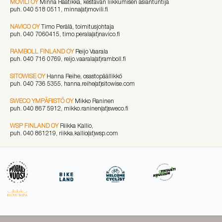
MOVILI OY
Minna Raatikka, kestävän liikkumisen asiantuntija
puh. 040 518 0511, minna(at)movili.fi
NAVICO OY
Timo Perälä, toimitusjohtaja
puh. 040 7060415, timo.perala(at)navico.fi
RAMBOLL FINLAND OY
Reijo Vaarala
puh. 040 716 0769, reijo.vaarala(at)ramboll.fi
SITOWISE OY
Hanna Reihe, osastopäällikkö
puh. 040 736 5355, hanna.reihe(at)sitowise.com
SWECO YMPÄRISTÖ OY
Mikko Raninen
puh. 040 867 5912, mikko.raninen(at)sweco.fi
WSP FINLAND OY
Riikka Kallio,
puh. 040 861219, riikka.kallio(at)wsp.com