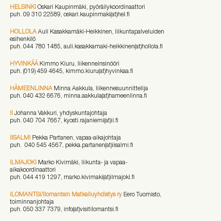
HELSINKI
Oskari Kaupinmäki, pyöräilykoordinaattori
puh. 09 310 22589, oskari.kaupinmaki(at)hel.fi
HOLLOLA
Auli Kasakkamäki-Heikkinen, liikuntapalveluiden
esihenkilö
puh. 044 780 1485, auli.kasakkamaki-heikkinen(at)hollola.fi
HYVINKÄÄ
Kimmo Kiuru, liikenneinsinööri
puh. (019) 459 4645, kimmo.kiuru(at)hyvinkaa.fi
HÄMEENLINNA
Minna Aakkula, liikennesuunnittelija
puh. 040 432 6676, minna.aakkula(at)hameenlinna.fi
II
Johanna Vakkuri, yhdyskuntajohtaja
puh. 040 704 7667, kyosti.rajaniemi(at)ii.fi
IISALMI
Pekka Partanen, vapaa-aikajohtaja
puh. 040 545 4567, pekka.partanen(at)iisalmi.fi
ILMAJOKI
Marko Kivimäki, liikunta- ja vapaa-
aikakoordinaattori
puh. 044 419 1297, marko.kivimaki(at)ilmajoki.fi
ILOMANTSI/Ilomantsin Matkailuyhdistys ry
Eero Tuomisto,
toiminnanjohtaja
puh. 050 337 7379, info(at)visitilomantsi.fi