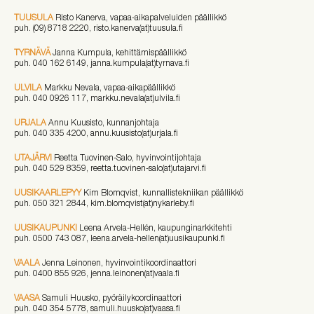
TUUSULA
Risto Kanerva, vapaa-aikapalveluiden päällikkö
puh. (09) 8718 2220, risto.kanerva(at)tuusula.fi
TYRNÄVÄ
Janna Kumpula, kehittämispäällikkö
puh. 040 162 6149, janna.kumpula(at)tyrnava.fi
ULVILA
Markku Nevala, vapaa-aikapäällikkö
puh. 040 0926 117, markku.nevala(at)ulvila.fi
URJALA
Annu Kuusisto, kunnanjohtaja
puh. 040 335 4200, annu.kuusisto(at)urjala.fi
UTAJÄRVI
Reetta Tuovinen-Salo, hyvinvointijohtaja
puh. 040 529 8359, reetta.tuovinen-salo(at)utajarvi.fi
UUSIKAARLEPYY
Kim Blomqvist, kunnallistekniikan päällikkö
puh. 050 321 2844, kim.blomqvist
(at)
nykarleby.fi
UUSIKAUPUNKI
Leena Arvela-Hellén, kaupunginarkkitehti
puh. 0500 743 087, leena.arvela-hellen(at)uusikaupunki.fi
VAALA
Jenna Leinonen, hyvinvointikoordinaattori
puh. 0400 855 926, jenna.leinonen(at)vaala.fi
VAASA
Samuli Huusko, pyöräilykoordinaattori
puh. 040 354 5778, samuli.huusko(at)vaasa.fi