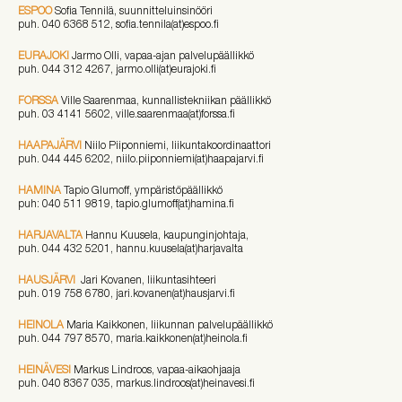
ESPOO
Sofia Tennilä, suunnitteluinsinööri
puh. 040 6368 512, sofia.tennila(at)espoo.fi
EURAJOKI
Jarmo Olli, vapaa-ajan palvelupäällikkö
puh. 044 312 4267, jarmo.olli(at)eurajoki.fi
FORSSA
Ville Saarenmaa, kunnallistekniikan päällikkö
puh. 03 4141 5602, ville.saarenmaa(at)forssa.fi
HAAPAJÄRVI
Niilo Piiponniemi, liikuntakoordinaattori
puh. 044 445 6202, niilo.piiponniemi(at)haapajarvi.fi
HAMINA
Tapio Glumoff, ympäristöpäällikkö
puh: 040 511 9819, tapio.glumoff(at)hamina.fi
HARJAVALTA
Hannu Kuusela, kaupunginjohtaja,
puh. 044 432 5201, hannu.kuusela(at)harjavalta
HAUSJÄRVI
Jari Kovanen, liikuntasihteeri
puh. 019 758 6780, jari.kovanen(at)hausjarvi.fi
HEINOLA
Maria Kaikkonen, liikunnan palvelupäällikkö
puh. 044 797 8570, maria.kaikkonen(at)heinola.fi
HEINÄVESI
Markus Lindroos, vapaa-aikaohjaaja
puh. 040 8367 035, markus.lindroos(at)heinavesi.fi