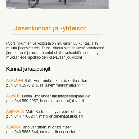
Jäsenkunnat ja -yhteisöt
Pyöräilykuntien verkostossa on mukana 155 kuntaa ja 19
muuta jäsenyhteisöä. Tässä listassa ovat aakkosjärjestyksessä
jäsenkunnat ja muut jäsentahot yhteyshenkilöineen. Liity
mukaan edelläpolkijoiden kasvavaan joukkoon!
Kunnat ja kaupungit
ALAJÄRVI
Salla Hemminki, liikuntakoordinaattori
puh. 044 2970 215, salla.hemminki(at)alajarvi.fi
ALAVUS
Leena Smolander, liikuntapalvelupäällikkö
puh. 044 550 2057, leena.smolander(at)alavus.fi
ASIKKALA
Matti Kettunen, hyvinvointijohtaja
puh. 044 7780247, matti.kettunen(at)asikkala.fi
ASKOLA
Risto Vänttinen, nuorisosihteeri,
puh. 040 5558 344, risto.vanttinen(at)askola.fi