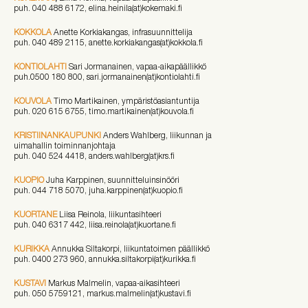
puh. 040 488 6172, elina.heinila(at)kokemaki.fi
KOKKOLA
Anette Korkiakangas, infrasuunnittelija
puh. 040 489 2115, anette.korkiakangas(at)kokkola.fi
KONTIOLAHTI
Sari Jormanainen, vapaa-aikapäällikkö
puh.0500 180 800, sari.jormanainen(at)kontiolahti.fi
KOUVOLA
Timo Martikainen, ympäristöasiantuntija
puh. 020 615 6755, timo.martikainen(at)kouvola.fi
KRISTIINANKAUPUNKI
Anders Wahlberg, liikunnan ja
uimahallin toiminnanjohtaja
puh. 040 524 4418, anders.wahlberg(at)krs.fi
KUOPIO
Juha Karppinen, suunnitteluinsinööri
puh. 044 718 5070, juha.karppinen(at)kuopio.fi
KUORTANE
Liisa Reinola, liikuntasihteeri
puh. 040 6317 442, liisa.reinola(at)kuortane.fi
KURIKKA
Annukka Siltakorpi, liikuntatoimen päällikkö
puh. 0400 273 960, annukka.siltakorpi(at)kurikka.fi
KUSTAVI
Markus Malmelin, vapaa-aikasihteeri
puh. 050 5759121, markus.malmelin(at)kustavi.fi