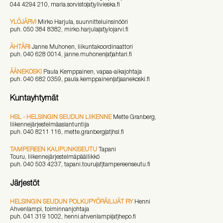
044 4294 210, maria.sorvisto(at)ylivieska.fi
YLÖJÄRVI
Mirko Harjula, suunnitteluinsinööri
puh. 050 384 8382, mirko.harjula(at)ylojarvi.fi
ÄHTÄRI
Janne Muhonen, liikuntakoordinaattori
puh. 040 628 0014, janne.muhonen(at)ahtari.fi
ÄÄNEKOSKI
Paula Kemppainen, vapaa-aikajohtaja
puh. 040 682 0359, paula.kemppainen(at)aanekoski.fi
Kuntayhtymät
HSL - HELSINGIN SEUDUN LIIKENNE
Mette Granberg,
liikennejärjestelmäasiantuntija
puh. 040 8211 116, mette.granberg(at)hsl.fi
TAMPEREEN KAUPUNKISEUTU
Tapani
Touru, liikennejärjestelmäpäällikkö
puh. 040 503 4237, tapani.touru(at)tampereenseutu.fi
Järjestöt
HELSINGIN SEUDUN POLKUPYÖRÄILIJÄT RY
Henni
Ahvenlampi, toiminnanjohtaja
puh. 041 319 1002, henni.ahvenlampi(at)hepo.fi