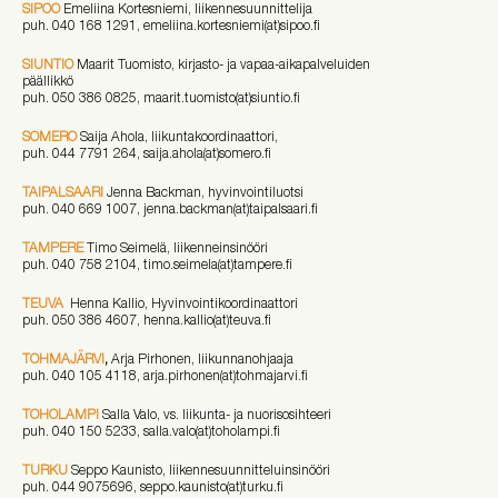
SIPOO
Emeliina Kortesniemi, liikennesuunnittelija
puh. 040 168 1291
, emeliina.kortesniemi(at)sipoo.fi
SIUNTIO
Maarit Tuomisto, kirjasto- ja vapaa-aikapalveluiden
päällikkö
puh. 050 386 0825, maarit.tuomisto(at)siuntio.fi
SOMERO
Saija Ahola, liikuntakoordinaattori,
puh. 044 7791 264, saija.ahola(at)somero.fi
TAIPALSAARI
Jenna Backman, hyvinvointiluotsi
puh. 040 669 1007, jenna.backman(at)taipalsaari.fi
TAMPERE
Timo Seimelä, liikenneinsinööri
puh. 040 758 2104, timo.seimela(at)tampere.fi
TEUVA
Henna Kallio, Hyvinvointikoordinaattori
puh. 050 386 4607, henna.kallio(at)teuva.fi
TOHMAJÄRVI
,
Arja Pirhonen, liikunnanohjaaja
puh. 040 105 4118, arja.pirhonen(at)tohmajarvi.fi
TOHOLAMPI
Salla Valo, vs. liikunta- ja nuorisosihteeri
puh. 040 150 5233, salla.valo(at)toholampi.fi
TURKU
Seppo Kaunisto, liikennesuunnitteluinsinööri
puh. 0
44 9075696
, seppo.kaunisto(at)turku.fi