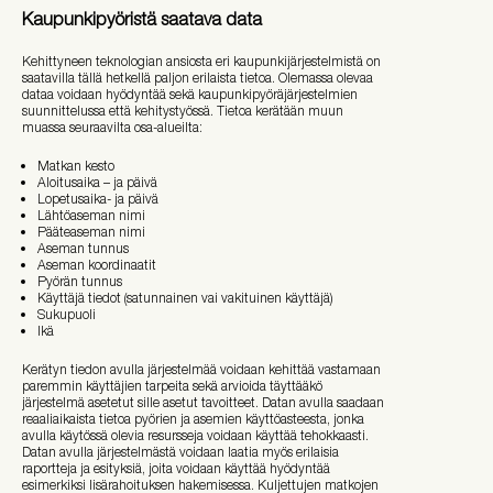
Kaupunkipyöristä saatava data
Kehittyneen teknologian ansiosta eri kaupunkijärjestelmistä on
saatavilla tällä hetkellä paljon erilaista tietoa. Olemassa olevaa
dataa voidaan hyödyntää sekä kaupunkipyöräjärjestelmien
suunnittelussa että kehitystyössä. Tietoa kerätään muun
muassa seuraavilta osa-alueilta:
Matkan kesto
Aloitusaika – ja päivä
Lopetusaika- ja päivä
Lähtöaseman nimi
Pääteaseman nimi
Aseman tunnus
Aseman koordinaatit
Pyörän tunnus
Käyttäjä tiedot (satunnainen vai vakituinen käyttäjä)
Sukupuoli
Ikä
Kerätyn tiedon avulla järjestelmää voidaan kehittää vastamaan
paremmin käyttäjien tarpeita sekä arvioida täyttääkö
järjestelmä asetetut sille asetut tavoitteet. Datan avulla saadaan
reaaliaikaista tietoa pyörien ja asemien käyttöasteesta, jonka
avulla käytössä olevia resursseja voidaan käyttää tehokkaasti.
Datan avulla järjestelmästä voidaan laatia myös erilaisia
raportteja ja esityksiä, joita voidaan käyttää hyödyntää
esimerkiksi lisärahoituksen hakemisessa. Kuljettujen matkojen