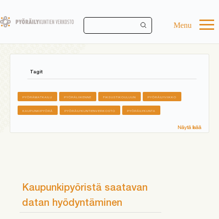
Skip
to
main
Menu
content
Tagit
PYÖRÄMATKAILU
PYÖRÄLIIKENNE
FIKSUSTIKOULUUN
PYÖRÄILYVIIKKO
KAUPUNKIPYÖRÄ
PYÖRÄILYKUNTIENVERKOSTO
PYÖRÄILYKUNTA
Näytä lisää
Kaupunkipyöristä saatavan
datan hyödyntäminen