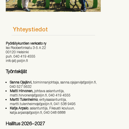
Yhteystiedot
Pyöräilykuntien verkosto ry
Iso Roobertinkatu 3-5 A 22
00120 Helsinki
puh. 040 419 4555
info (at) poljin.fi
Työntekijät
Sanna Ojajärvi,
toiminnanjohtaja, sanna.ojajarvi(at)poljin.fi,
040 527 5632
Matti Hirvonen,
johtava asiantuntija,
matti.hirvonen(at)poljin.fi, 040 419 4555
Martti Tulenheimo
, erityisasiantuntija,
martti.tulenheimo(at)poljin.fi, 041 538 9495
Katja Arpalo
, asiantuntija, Fiksusti kouluun,
katja.arpalo(at)poljin.fi, 040 048 6888
Hallitus 2026
−
2027