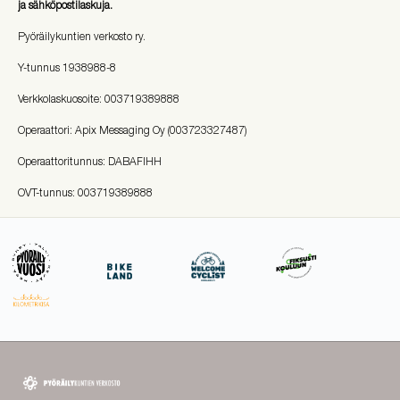
ja sähköpostilaskuja.
Pyöräilykuntien verkosto ry.
Y-tunnus
1938988-8
Verkkolaskuosoite: 003719389888
Operaattori: Apix Messaging Oy (003723327487)
Operaattoritunnus: DABAFIHH
OVT-tunnus: 003719389888