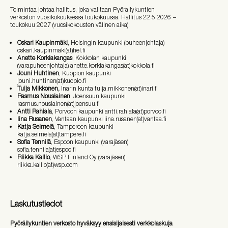
Toimintaa johtaa hallitus, joka valitaan Pyöräilykuntien
verkoston vuosikokouksessa toukokuussa. Hallitus 22.5.2026
−
toukokuu
2027 (vuosikokousten välinen aika):
Oskari Kaupinmäki
, Helsingin kaupunki (puheenjohtaja)
oskari.kaupinmaki(at)hel.fi
Anette Korkiakangas
, Kokkolan kaupunki
(varapuheenjohtaja) anette.korkiakangas(at)kokkola.fi
Jouni Huhtinen
, Kuopion kaupunki
jouni.huhtinen(at)kuopio.fi
Tuija Mikkonen,
Inarin kunta tuija.mikkonen(at)inari.fi
Rasmus Nousiainen
, Joensuun kaupunki
rasmus.nousiainen(at)joensuu.fi
Antti Rahiala
, Porvoon kaupunki antti.rahiala(at)porvoo.fi
Iina Rusanen
, Vantaan kaupunki iina.rusanen(at)vantaa.fi
Katja Seimelä
, Tampereen kaupunki
katja.seimela(at)tampere.fi
Sofia Tennilä
, Espoon kaupunki (varajäsen)
sofia.tennila(at)espoo.fi
Riikka Kallio
, WSP Finland Oy (varajäsen)
riikka.kallio(at)wsp.com
Laskutustiedot
Pyöräilykuntien verkosto hyväksyy ensisijaisesti verkkolaskuja