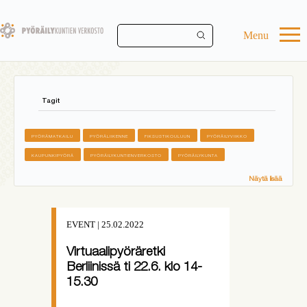
Skip
to
main
Menu
content
Tagit
PYÖRÄMATKAILU
PYÖRÄLIIKENNE
FIKSUSTIKOULUUN
PYÖRÄILYVIIKKO
KAUPUNKIPYÖRÄ
PYÖRÄILYKUNTIENVERKOSTO
PYÖRÄILYKUNTA
Näytä lisää
EVENT | 25.02.2022
Virtuaalipyöräretki
Berliinissä ti 22.6. klo 14-
15.30