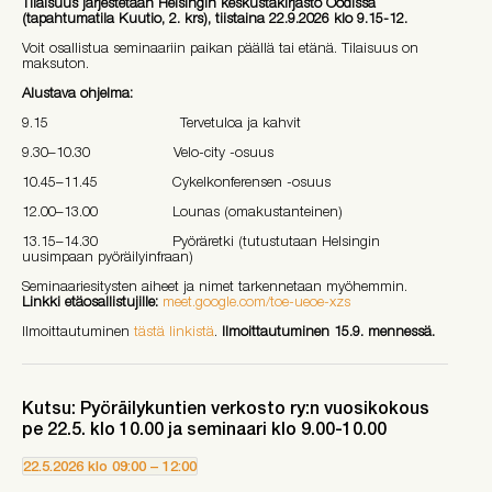
Tilaisuus järjestetään Helsingin keskustakirjasto Oodissa
(tapahtumatila Kuutio, 2. krs), tiistaina 22.9.2026 klo 9.15-12.
Voit osallistua seminaariin paikan päällä tai etänä. Tilaisuus on
maksuton.
Alustava ohjelma:
9.15 Tervetuloa ja kahvit
9.30–10.30 Velo-city -osuus
10.45–11.45 Cykelkonferensen -osuus
12.00–13.00 Lounas (omakustanteinen)
13.15–14.30 Pyöräretki (tutustutaan Helsingin
uusimpaan pyöräilyinfraan)
Seminaariesitysten aiheet ja nimet tarkennetaan myöhemmin.
Linkki etäosallistujille:
meet.google.com/toe-ueoe-xzs
Ilmoittautuminen
tästä linkistä
.
Ilmoittautuminen 15.9. mennessä.
Kutsu: Pyöräilykuntien verkosto ry:n vuosikokous
pe 22.5. klo 10.00 ja seminaari klo 9.00-10.00
22.5.2026
klo
09:00
–
12:00