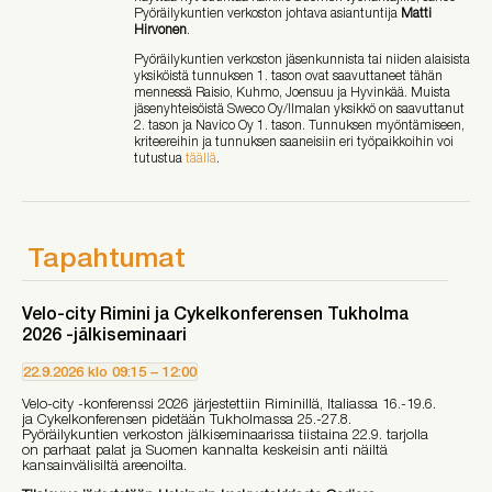
Pyöräilykuntien verkoston johtava asiantuntija
Matti
Hirvonen
.
Pyöräilykuntien verkoston jäsenkunnista tai niiden alaisista
yksiköistä tunnuksen 1. tason ovat saavuttaneet tähän
mennessä Raisio, Kuhmo, Joensuu ja Hyvinkää. Muista
jäsenyhteisöistä Sweco Oy/Ilmalan yksikkö on saavuttanut
2. tason ja Navico Oy 1. tason. Tunnuksen myöntämiseen,
kriteereihin ja tunnuksen saaneisiin eri työpaikkoihin voi
tutustua
täällä
.
Tapahtumat
Velo-city Rimini ja Cykelkonferensen Tukholma
2026 -jälkiseminaari
22.9.2026
klo
09:15
–
12:00
Velo-city -konferenssi 2026 järjestettiin Riminillä, Italiassa 16.-19.6.
ja Cykelkonferensen pidetään Tukholmassa 25.-27.8.
Pyöräilykuntien verkoston jälkiseminaarissa tiistaina 22.9. tarjolla
on parhaat palat ja Suomen kannalta keskeisin anti näiltä
kansainvälisiltä areenoilta.