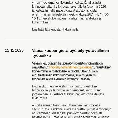
yhteen koulumatkaliikkumisen edistäjiä tai asiasta
kiinnostuneita - kaikki ovat tervetulleita. Vuonna 2026
järjestetään neljä maksutonta Ajatustoria, joista
ensimmäinen järjestetään keskiviikkona 28.1. klo 14.30-
15.15. Tervetuloa mukaan vaihtamaan ajatuksia ja
kokemuksia!
Lue lisää tätä uutista klikkaamalla.
22.12.2025
Vaasa kaupungista pyöräily-ystävällinen
työpaikka
Vaasan kaupungin kaupunkiympäristön toimiala on
saavuttanut
Pyöräily-ystävällinen työpaikka
tunnustuksen
korkeimmalla mahdollisella tasolla. Saavutus on
ainutlaatuinen koko Suomessa, sillä mikään muu
työpaikka ei ole aiemmin yltänyt 3. tasolle.
Pyöräilykuntien verkosto myöntää tunnustuksen
työpaikoille, joilla pyöräilyn olosuhteet, kannusteet,
johtaminen ja viestintä tukevat henkilöstön aktiivista
liikkumista.
– Korkeimman tason saavuttaminen vaatii todella
sitoutunutta ja kokonaisvaltaista otetta työmatkapyöräilyn
edistämiseen. Vaasan kaupunkiympäristön toimiala
näyttää nyt suuntaa kaikille Suomen työnantajille, sanoo