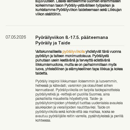
sujuvuuteen. Lisäksi esittelemme Suomen ensimmäisen
korkeimman tason Pyöräily-ystävällisen työpaikan ja
kurkistamme Pyöräilyviikon taideteemaan sekä Liikkujan
viikon sisältöihin.
07.05.2026
Pyöräilyviikon 8.-17.5. pääteemana
Pyöräily ja Taide
Valtakunnallisella
pyöräilyviikolla
yhdistyvät tänä vuonna
pyöräilyn ja taiteen monimuotoisuus. Pyöräilystä
puhutaan usein kestävänä ja terveyttä edistävänä
liikkumismuotona, mutta se on parhaimmillaan myös
luova, yhteisöllinen ja elämyksellinen tapa liikkua ja kokea
taidetta.
Pyöräily inspiroi liikkumaan iloisemmin ja luovemmin,
hetkessä ja kätevästi, varsinkin jos olosuhteet siihen
kannustavat.
Pyöräilyviikolla on tarjolla taidepainotteisia
pyöräilyretkiä ja -reittejä eri puolilla Suomea, aina
paikallisilla mausteilla höystettyinä. Taide- ja
pyöräilytoimijoiden yhteistyö tuottaa uudenlaisia avauksia
asukkaiden ja vierailijoiden nautittaviksi. Taide on
pyöräilyviikolla sekä kohde että osa matkaa, koska se
avautuu pyöräilijälle reitin varrella, pysähdyksissä ja perillä
kohteessa.