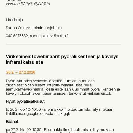
Hemmo Rättyä, Pyöräliitto
Lisätietoja:
Sanna Ojajärvi, toiminnanjohtaja
040 5275632, sanna.ojajarvi@poljin.fi
Virikeaineistowebinaarit pyöräliikenteen ja kävelyn
infraratkaisuista
26.2.
–
27.2.2026
Pyöräilykuntien verkosto järjestää kuntien ja muiden
organisaatioiden asiantuntijoille helmikuussa neljä
aamukahviwebinaaria, jossa esitellään uusimmat pyöräliikenteen ja
kävelyn olosuhteiden parantamiseen tarkoitetut virikeaineistot.
Hyvät pyörätieratkaisut
:
to 26.2. klo 10-10.30 -Ei ennakkoilmoittautumista, liity mukaan
linkillä:meet.google.com/odx-mdjx-gqb
Baanat
:
pe 27.2. klo 10-10.30 -Ei ennakkoilmoittautumista, liity mukaan