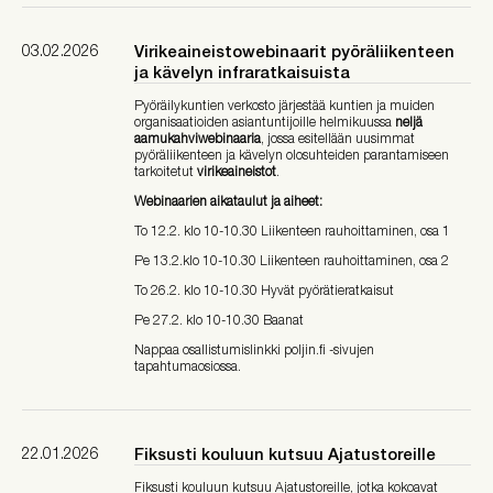
03.02.2026
Virikeaineistowebinaarit pyöräliikenteen
ja kävelyn infraratkaisuista
Pyöräilykuntien verkosto järjestää kuntien ja muiden
organisaatioiden asiantuntijoille helmikuussa
neljä
aamukahviwebinaaria
, jossa esitellään uusimmat
pyöräliikenteen ja kävelyn olosuhteiden parantamiseen
tarkoitetut
virikeaineistot
.
Webinaarien aikataulut ja aiheet:
To 12.2. klo 10-10.30 Liikenteen rauhoittaminen, osa 1
Pe 13.2.klo 10-10.30 Liikenteen rauhoittaminen, osa 2
To 26.2. klo 10-10.30 Hyvät pyörätieratkaisut
Pe 27.2. klo 10-10.30 Baanat
Nappaa osallistumislinkki poljin.fi -sivujen
tapahtumaosiossa.
22.01.2026
Fiksusti kouluun kutsuu Ajatustoreille
Fiksusti kouluun kutsuu Ajatustoreille, jotka kokoavat