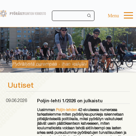
Skip
to
main
Menu
content
Pyöräilystä parempaa - ihan kaikille!
Pyörä - planeetan paras kulkuneuvo!
Uutiset
09.06.2026
Poljin-lehti 1/2026 on julkaistu
Uusimman
Poljin-lehden
42-sivuisessa numerossa
tarkastelemme miten pyöräilykaupunkeja rakennetaan
pitkäjänteisellä politiikalla, miksi pyöräilyn vaikutukset
jäävät usein päätöksenteon katveeseen, miten
koulumatkoista voidaan tehdä aktiivisempi osa lasten
arkea sekä pureudumme pyöräkatujen turvallisuuteen ja