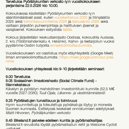
Tervetuloa Pyöräilykuntien verkosto ry:n vuosikokoukseen
perjantaina 22.5.2026 klo 10.00.
Kokouksessa käsitellään Pyöräilykuntien verkosto ry:n
sääntömääräiset asiat, kuten
vuosikertomus 2025
ja tilinpäätös
2025 sekä
toimintasuunnitelma 2026
ja
talousarvio 2026
sekä
valitaan järjestön puheenjohtaja ja hallituksen jäsenet ja
varajäsenet. Kokouksen esityslista
täällä
.
Kokous järjestetään keskustakirjasto Oodissa, kokoustila Aurassa,
2. krs (Töölönlahdenkatu 4, Helsinki). Kahvi- ja teetarjoilun vuoksi
pyydämme Oodiin tulijoilta
ennakkoilmoittautumista
.
Vuosikokoukseen voi osallistua myös etäyhteydellä (Google Meet)
ilman ennakkoilmoittautumista:
https://meet.google.com/ooz-josa-
nmw
Vuosikokouksen yhteydessä klo 9-10 järjestetään seminaari:
9.00 Tervetuloa
9.05 Sosiaalinen ilmastorahasto (Social Climate Fund) -
tilannekatsaus
Kävelyn ja pyöräilyn mahdollinen investointituki kunnille (52,5 M€
vuosille 2027-2030)
Tuuli Ojala, Liikenne- ja viestintäministeriö
9.25 Pyöräkatujen turvallisuus ja toimivuus
Hyvin suunniteltuja ja toteutettuja pyöräkatuja löytyy jo monesta
Suomen kunnasta. Esittelyssä keskeiset onnistumisen edellytykset.
Matti Hirvonen, Pyöräilykuntien verkosto
9.45 Bikeland.fi palvelee edelleen kuntia ja pyörämatkailijaa
Bikeland.fi-sivustolta löydät pyörämatkailun reitit ja Welcome Cyclist
-yritykset