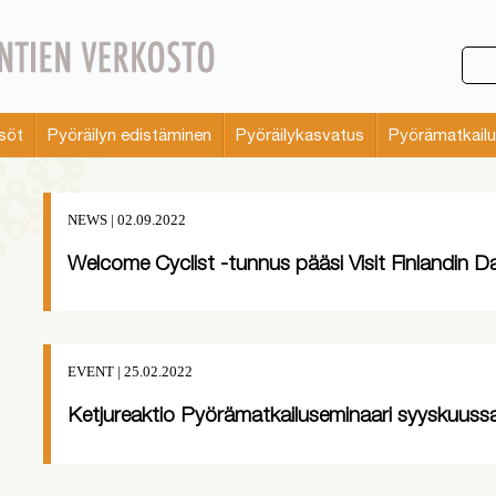
söt
Pyöräilyn edistäminen
Pyöräilykasvatus
Pyörämatkailu
NEWS | 02.09.2022
Welcome Cyclist -tunnus pääsi Visit Finlandin D
EVENT | 25.02.2022
Ketjureaktio Pyörämatkailuseminaari syyskuuss