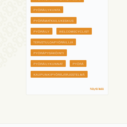
PYÖRÄILYKUNTA
PYÖRÄMATKAILUKESKUS
PYÖRÄILY
WELCOMECYCLIST
TERVETULOAPYÖRÄILIJÄ
PYÖRÄPYSÄKÖINTI
PYÖRÄILYKUNNAT
PYÖRÄ
KAUPUNKIPYÖRÄJÄRJESTELMÄ
Näytä lisää