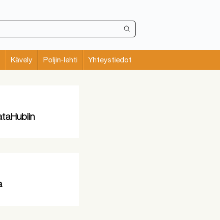
Kävely
Poljin-lehti
Yhteystiedot
ataHubiin
a