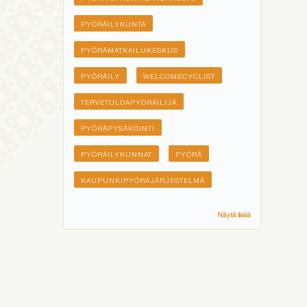
PYÖRÄILYKUNTA
PYÖRÄMATKAILUKESKUS
PYÖRÄILY
WELCOMECYCLIST
TERVETULOAPYÖRÄILIJÄ
PYÖRÄPYSÄKÖINTI
PYÖRÄILYKUNNAT
PYÖRÄ
KAUPUNKIPYÖRÄJÄRJESTELMÄ
Näytä lisää