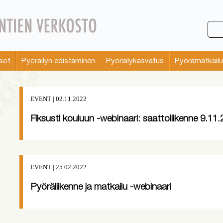
söt
Pyöräilyn edistäminen
Pyöräilykasvatus
Pyörämatkailu
EVENT | 02.11.2022
Fiksusti kouluun -webinaari: saattoliikenne 9.11
EVENT | 25.02.2022
Pyöräliikenne ja matkailu -webinaari