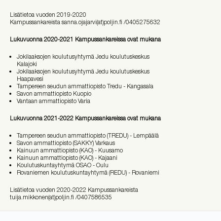
Lisätietoa vuoden 2019-2020
Kampussankareista sanna.ojajarvi(at)poljin.fi /0405275632
Lukuvuonna 2020-2021 Kampussankareissa ovat mukana
Jokilaaksojen koulutusyhtymä Jedu koulutuskeskus
Kalajoki
Jokilaaksojen koulutusyhtymä Jedu koulutuskeskus
Haapavesi
Tampereen seudun ammattiopisto Tredu - Kangasala
Savon ammattiopisto Kuopio
Vantaan ammattiopisto Varia
Lukuvuonna 2021-2022 Kampussankareissa ovat mukana
Tampereen seudun ammattiopisto (TREDU) - Lempäälä
Savon ammattiopisto (SAKKY) Varkaus
Kainuun ammattiopisto (KAO) - Kuusamo
Kainuun ammattiopisto (KAO) - Kajaani
Koulutuskuntayhtymä OSAO - Oulu
Rovaniemen koulutuskuntayhtymä (REDU) - Rovaniemi
Lisätietoa vuoden 2020-2022 Kampussankareista
tuija.mikkonen(at)poljin.fi /0407586535