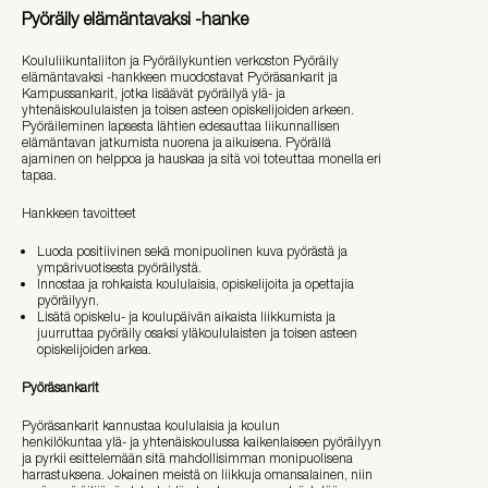
Pyöräily elämäntavaksi -hanke
Koululiikuntaliiton ja Pyöräilykuntien verkoston Pyöräily
elämäntavaksi -hankkeen muodostavat Pyöräsankarit ja
Kampussankarit, jotka lisäävät pyöräilyä ylä- ja
yhtenäiskoululaisten ja toisen asteen opiskelijoiden arkeen.
Pyöräileminen lapsesta lähtien edesauttaa liikunnallisen
elämäntavan jatkumista nuorena ja aikuisena. Pyörällä
ajaminen on helppoa ja hauskaa ja sitä voi toteuttaa monella eri
tapaa.
Hankkeen tavoitteet
Luoda positiivinen sekä monipuolinen kuva pyörästä ja
ympärivuotisesta pyöräilystä.
Innostaa ja rohkaista koululaisia, opiskelijoita ja opettajia
pyöräilyyn.
Lisätä opiskelu- ja koulupäivän aikaista liikkumista ja
juurruttaa pyöräily osaksi yläkoululaisten ja toisen asteen
opiskelijoiden arkea.
Pyöräsankarit
Pyöräsankarit kannustaa koululaisia ja koulun
henkilökuntaa ylä- ja yhtenäiskoulussa kaikenlaiseen pyöräilyyn
ja pyrkii esittelemään sitä mahdollisimman monipuolisena
harrastuksena. Jokainen meistä on liikkuja omansalainen, niin