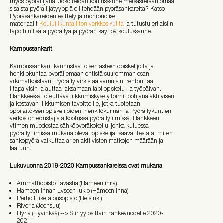
myös pyöräilijänä. Joko teidän koulussanne metsästetään omaa
sisäistä pyöräilijätyyppiä eli tehdään pyöräsankareita? Katso
Pyöräsankareiden esittely ja monipuoliset
materiaalit
Koululiikuntaliiton verkkosivuilta
ja tutustu erilaisiin
tapoihin lisätä pyöräilyä ja pyörän käyttöä koulussanne.
Kampussankarit
Kampussankarit kannustaa toisen asteen opiskelijoita ja
henkilökuntaa pyöräilemään entistä suuremman osan
arkimatkoistaan. Pyöräily virkistää aamuisin, rentouttaa
iltapäivisin ja auttaa jaksamaan läpi opiskelu- ja työpäivän.
Hankkeessa toteuttava liikkumiskysely toimii pohjana aktiivisen
ja kestävän liikkumisen tavoitteille, jotka tuotetaan
oppilaitoksen opiskelijoiden, henkilökunnan ja Pyöräilykuntien
verkoston edustajista kootussa pyöräilytiimissä. Hankkeen
ytimen muodostaa sähköpyöräkokeilu, jonka kuluessa
pyöräilytiimissä mukana olevat opiskelijat saavat testata, miten
sähköpyörä vaikuttaa arjen aktiivisten matkojen määrään ja
laatuun.
Lukuvuonna 2019-2020 Kampussankareissa ovat mukana
Ammattiopisto Tavastia (Hämeenlinna)
Hämeenlinnan Lyseon lukio (Hämeenlinna)
Perho Liiketalousopisto (Helsinki)
Riveria (Joensuu)
Hyria (Hyvinkää) --> Siirtyy osittain hankevuodelle 2020-
2021