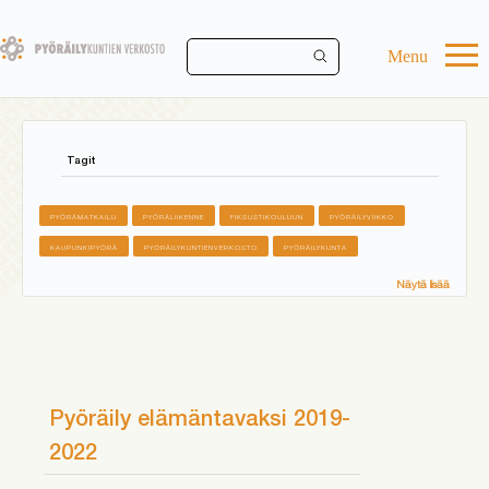
Skip
to
main
Menu
content
Tagit
PYÖRÄMATKAILU
PYÖRÄLIIKENNE
FIKSUSTIKOULUUN
PYÖRÄILYVIIKKO
KAUPUNKIPYÖRÄ
PYÖRÄILYKUNTIENVERKOSTO
PYÖRÄILYKUNTA
Näytä lisää
Pyöräily elämäntavaksi 2019-
2022