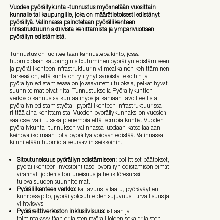
Vuoden pyöräilykunta -tunnustus myönnetään vuosittain
kunnalle tai kaupungille, joka on määrätietoisesti edistänyt
pyöräilyä. Valinnassa painotetaan pyöräliikenteen
infrastruktuurin aktiivista kehittämistä ja ympärivuotisen
pyöräilyn edistämistä.
Tunnustus on luonteeltaan kannustepalkinto, jossa
huomioidaan kaupungin sitoutuminen pyöräilyn edistämiseen
ja pyöräliikenteen infrastruktuurin viimeaikainen kehittäminen.
Tärkeää on, että kunta on ryhtynyt sanoista tekoihin ja
pyöräilyn edistämisessä on jo saavutettu tuloksia, pelkät hyvät
suunnitelmat eivät riitä. Tunnustuksella Pyöräilykuntien
verkosto kannustaa kuntaa myös jatkamaan tavoitteellista
pyöräilyn edistämistyötä: pyöräliikenteen infrastruktuurissa
riittää aina kehittämistä. Vuoden pyöräilykunnaksi on vuosien
saatossa valittu sekä pienempiä että isompia kuntia. Vuoden
pyöräilykunta -tunnuksen valinnassa luodaan katse laajaan
keinovalikoimaan, jolla pyöräilyä voidaan edistää. Valinnassa
kiinnitetään huomiota seuraaviin seikkoihin.
Sitoutuneisuus pyöräilyn edistämiseen:
poliittiset päätökset,
pyöräliikenteen investointitaso, pyöräilyn edistämisohjelmat,
viranhaltijoiden sitoutuneisuus ja henkilöresurssit,
tulevaisuuden suunnitelmat.
Pyöräliikenteen verkko:
kattavuus ja laatu, pyöräväylien
kunnossapito, pyöräilyolosuhteiden sujuvuus, turvallisuus ja
viihtyisyys.
Pyöräreittiverkoston inklusiivisuus:
iältään ja
toimintakyvyltään erilaisten pyöräilijöiden sekä erilaisten