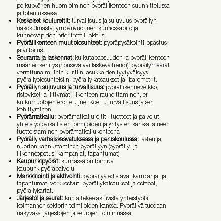
polkupyörien huomioiminen pyöräliikenteen suunnittelussa
ja toteutuksessa.
Keskeiset koulureitit:
turvallisuus ja sujuvuus pyöräilyn
näkökulmasta, ympärivuotinen kunnossapito ja
kunnossapidon prioriteettiluokitus.
Pyöräliikenteen muut olosuhteet:
pyöräpysäköinti, opastus
ja viitoitus.
Seuranta ja laskennat:
kulkutapaosuuden ja pyöräliikenteen
määrien kehitys (nouseva vai laskeva trendi), pyöräilymäärät
verrattuna muihin kuntiin, asukkaiden tyytyväisyys
pyöräilyolosuhteisiin, pyöräilykatsaukset ja -barometrit.
Pyöräilyn sujuvuus ja turvallisuus:
pyöräliikenneverkko,
risteykset ja liittymät, liikenteen rauhoittaminen, eri
kulkumuotojen erottelu jne. Koettu turvallisuus ja sen
kehittyminen.
Pyörämatkailu:
pyörämatkailureitit, -tuotteet ja palvelut,
yhteistyö paikallisten toimijoiden ja yritysten kanssa, alueen
tuotteistaminen pyörämatkailukohteena
Pyöräily varhaiskasvatuksessa ja peruskoulussa:
lasten ja
nuorten kannustaminen pyöräilyyn (pyöräily- ja
liikenneopetus, kampanjat, tapahtumat).
Kaupunkipyörät:
kunnassa on toimiva
kaupunkipyöräpalvelu
Markkinointi ja aktivointi:
pyöräilyä edistävät kampanjat ja
tapahtumat, verkkosivut, pyöräilykatsaukset ja esitteet,
pyöräilykartat.
Järjestöt ja seurat:
kunta tekee aktiivista yhteistyötä
kolmannen sektorin toimijoiden kanssa. Pyöräilyä tuodaan
näkyväksi järjestöjen ja seurojen toiminnassa.