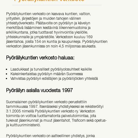
Pyöräilykuntien verkosto on kasvava kuntien, valtion,
yritysten, järjestöjen ja muiden tahojen välinen
yhteistyöverkosto. Päätavoite on pyöräilyn ja kävelyn
merkittävä lisääminen kestävinä liikennemuotoina ja
arkiliikuntana, jotka tuottavat hyvinvointia yksilölle,
yhteiskunnalle ja ympäristölle. Verkostoon kuuluu 169
jäsentahoa, joista 154 on kuntia ja kaupunkeja. Pyöräilykuntien
verkoston jäsenkunnissa on noin 4,5 miljoonaa asukasta.
Pyöräilykuntien verkosto haluaa:
Laadukkaat ja turvalliset pyöräilyolosuhteet kaikille
Kaksinkertaistaa pyöräilyn määrän Suomessa
Vahvistaa pyöräilyn edistäjien ja pyöräilijöiden yhteisöä
Pyöräilyn asialla vuodesta 1997
Suomalainen pyöräilykuntien verkosto perustettiin
tammikuussa 1997. Itsenäiseksi yhdistykseksi se rekisteröityi
3.1.2005 nimellä Pyöräilykuntien verkosto ry. Verkoston
toiminta on voittoa tuottamatonta palvelutoimintaa, jota
tukevat jäsenkunnat ja muut jäsentahot, Traficom sekä opetus-
ja kulttuuriministeriö.
Pyöräilykuntien verkosto on aatteellinen yhdistys, jonka