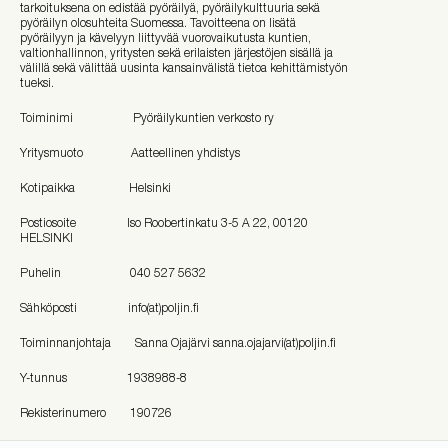
tarkoituksena on edistää pyöräilyä, pyöräilykulttuuria sekä
pyöräilyn olosuhteita Suomessa. Tavoitteena on lisätä
pyöräilyyn ja kävelyyn liittyvää vuorovaikutusta kuntien,
valtionhallinnon, yritysten sekä erilaisten järjestöjen sisällä ja
välillä sekä välittää uusinta kansainvälistä tietoa kehittämistyön
tueksi.
Toiminimi Pyöräilykuntien verkosto ry
Yritysmuoto Aatteellinen yhdistys
Kotipaikka Helsinki
Postiosoite Iso Roobertinkatu 3-5 A 22, 00120
HELSINKI
Puhelin 040 527 5632
Sähköposti info(at)poljin.fi
Toiminnanjohtaja Sanna Ojajärvi sanna.ojajarvi(at)poljin.fi
Y-tunnus 1938988-8
Rekisterinumero 190726