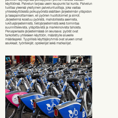
käyttöönsä. Palvelun tarjoaa usein kaupunki tai kunta. Palvelun
tuottaa yleensä yksityinen palveluntuottaja, joka vastaa
yhteiskäyttöisistä polkupyöristä sisältäen järjestelmän ylläpidon
ja tasapainottamisen, eli pyörien huoltotoimet ja siirrot.
Järjestelmä koostuu pyöristä, mahdollisista asemista,
lukitusjärjestelmistä, tietojärjestelmistä sekä toimintaa
suunnittelevista, ylläpitävistä ja markkinoivista tahoista.
Perusperiaate järjestelmässä on seuraava: pyörät ovat
tarkoitettu yhteiseen käyttöön, määrätylle alueelle
määräajaksi. Tyypillisiä käyttäjäryhmiä ovat alueen omat
asukkaat, työntekijät, opiskelijat sekä matkailijat.