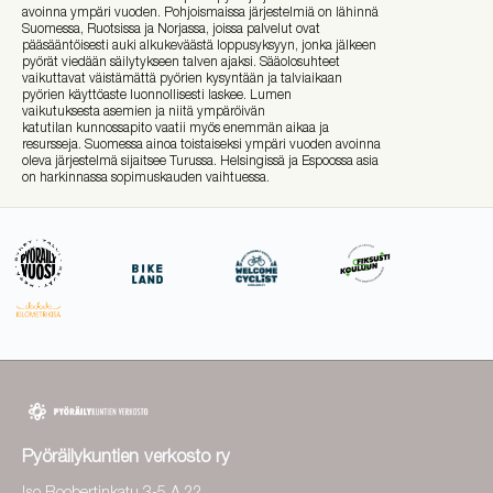
avoinna ympäri vuoden. Pohjoismaissa järjestelmiä on lähinnä
Suomessa, Ruotsissa ja Norjassa, joissa palvelut ovat
pääsääntöisesti auki alkukeväästä loppusyksyyn, jonka jälkeen
pyörät viedään säilytykseen talven ajaksi. Sääolosuhteet
vaikuttavat väistämättä pyörien kysyntään ja talviaikaan
pyörien käyttöaste luonnollisesti laskee. Lumen
vaikutuksesta asemien ja niitä ympäröivän
katutilan kunnossapito vaatii myös enemmän aikaa ja
resursseja. Suomessa ainoa toistaiseksi ympäri vuoden avoinna
oleva järjestelmä sijaitsee Turussa. Helsingissä ja Espoossa asia
on harkinnassa sopimuskauden vaihtuessa.
Pyöräilykuntien verkosto ry
Iso Roobertinkatu 3-5 A 22