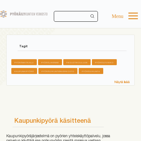
Skip
to
main
Menu
content
Tagit
PYÖRÄMATKAILU
PYÖRÄLIIKENNE
FIKSUSTIKOULUUN
PYÖRÄILYVIIKKO
KAUPUNKIPYÖRÄ
PYÖRÄILYKUNTIENVERKOSTO
PYÖRÄILYKUNTA
Näytä lisää
Kaupunkipyörä käsitteenä
Kaupunkipyöräjärjestelmä on pyörien yhteiskäyttöpalvelu, jossa
palvelun käyttäjä saa polkupyörän pientä maksua vastaan