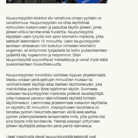
Kaupunkipyörän ehdoton etu verrattuna omaan pyörään on
vaivattomuus. Kaupunkipyörän voi ottaa käyttöönsä
kohtuullisin kustannuksin ja palauttaa käytön jälkeen, jonka
jälkeen siitä ei tarvitse enää huolehtia. Kaupunkipyöriä
käytetään usein lyhyillä noin parin kilometrin matkoilla, jotka
kestävät keskimäärin 15 minuuttia. Usein kaupunkipyörän
sanotaan ratkaisevan niin kutsutun viimeisen kilometrin
ongelman, eli siirtyminen työpaikalle tai kotiin joukkoliikenteen
pysäkiltä käy nopeammin ja helpommin. Siten
kaupunkipyörät sujuvoittavat matkaketjuja ja voivat myös lisätä
joukkoliikenteen houkuttelevuutta.
Kaupunkipyörien hinnoittelu vaihtelee riippuen järjestelmästä.
Maksu voidaan periä ajettujen minuuttien mukaan tai
vaihtoehtoisesti käyttäjä ostaa itselleen käyttöoikeuden, joka
mahdollistaa pyörien lähes rajattoman käytön. Suomessa
valtaosan kaupunkipyörien matkoista polkevat kausikäyttäjät,
jotka maksavat palvelun säännöllisestä käytöstä kiinteän
käyttömaksun. Useimmissa järjestelmissä maksuton käyttöaika
on rajoitettu 30 minuuttiin. Aikarajoituksen tavoitteena on
tehostaa pyörien liikkumista asemien välillä sekä asettaa
pyörien pidempiaikaiselle lainaamiselle hinta, jotta pyöriä olisi
aina tarjolla niitä tarvitseville. Yleensä aikarajan ylittymisen
jälkeen käyttäjältä aletaankin periä pientä lisämaksua.
Useat maailmalla olevat kaupunkipyöräjärjestelmät ovat