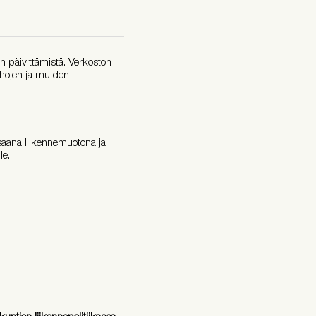
n päivittämistä. Verkoston
tahojen ja muiden
saana liikennemuotona ja
le.
kuntien liikennepolitiikassa