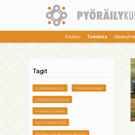
Skip
to
main
content
Toiminta
Etusivu
Jäsenyhte
Main
menu
Tagit
PYÖRÄMATKAILU
PYÖRÄLIIKENNE
FIKSUSTIKOULUUN
PYÖRÄILYVIIKKO
KAUPUNKIPYÖRÄ
PYÖRÄILYKUNTIENVERKOSTO