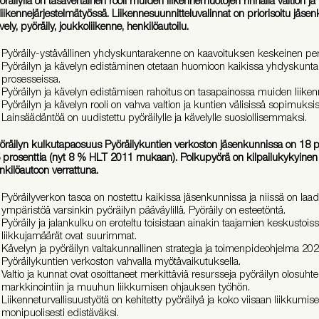
 liikennejärjestelmätyössä. Liikennesuunnitteluvalinnat on priorisoitu jäse
vely, pyöräily, joukkoliikenne, henkilöautoilu.
Pyöräily-ystävällinen yhdyskuntarakenne on kaavoituksen keskeinen per
Pyöräilyn ja kävelyn edistäminen otetaan huomioon kaikissa yhdyskunta-
prosesseissa.
Pyöräilyn ja kävelyn edistämisen rahoitus on tasapainossa muiden liike
Pyöräilyn ja kävelyn rooli on vahva valtion ja kuntien välisissä sopimuk
Lainsäädäntöä on uudistettu pyöräilylle ja kävelylle suosiollisemmaksi.
öräilyn kulkutapaosuus Pyöräilykuntien verkoston jäsenkunnissa on 18 
 prosenttia (nyt 8 % HLT 2011 mukaan). Polkupyörä on kilpailukykyinen
nkilöautoon verrattuna.
Pyöräilyverkon tasoa on nostettu kaikissa jäsenkunnissa ja niissä on laad
ympäristöä varsinkin pyöräilyn pääväylillä. Pyöräily on esteetöntä.
Pyöräily ja jalankulku on eroteltu toisistaan ainakin taajamien keskustoiss
liikkujamäärät ovat suurimmat.
Kävelyn ja pyöräilyn valtakunnallinen strategia ja toimenpideohjelma 202
Pyöräilykuntien verkoston vahvalla myötävaikutuksella.
Valtio ja kunnat ovat osoittaneet merkittäviä resursseja pyöräilyn olosuht
markkinointiin ja muuhun liikkumisen ohjauksen työhön.
Liikenneturvallisuustyötä on kehitetty pyöräilyä ja koko viisaan liikkumi
monipuolisesti edistäväksi.