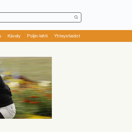
u
Kävely
Poljin-lehti
Yhteystiedot