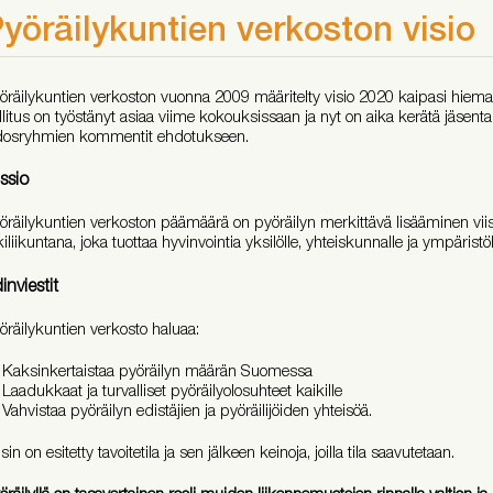
yöräilykuntien verkoston visio
öräilykuntien verkoston vuonna 2009 määritelty visio 2020 kaipasi hiema
llitus on työstänyt asiaa viime kokouksissaan ja nyt on aika kerätä jäsen
dosryhmien kommentit ehdotukseen.
ssio
öräilykuntien verkoston päämäärä on pyöräilyn merkittävä lisääminen vii
kiliikuntana, joka tuottaa hyvinvointia yksilölle, yhteiskunnalle ja ympäristöl
inviestit
öräilykuntien verkosto haluaa:
Kaksinkertaistaa pyöräilyn määrän Suomessa
Laadukkaat ja turvalliset pyöräilyolosuhteet kaikille
Vahvistaa pyöräilyn edistäjien ja pyöräilijöiden yhteisöä.
sin on esitetty tavoitetila ja sen jälkeen keinoja, joilla tila saavutetaan.
öräilyllä on tasavertainen rooli muiden liikennemuotojen rinnalla valtion ja 