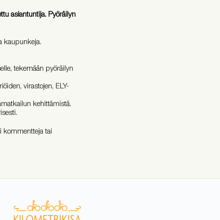
ttu asiantuntija. Pyöräilyn
ja kaupunkeja.
selle, tekemään pyöräilyn
eriöiden, virastojen, ELY-
ämatkailun kehittämistä.
isesti.
i kommentteja tai