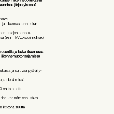
nkunnissa järjestyksessä
iaate.
 ja liikennesuunnittelun
nnemuotojen kanssa.
sissa (esim. MAL-sopimukset).
prosenttia ja koko Suomessa
 liikennemuoto taajamissa
ukasta ja sujuvaa pyöräily-
a ja siellä missä
0 on toteutettu
eiden kehittämisen lisäksi
sen kokonaisuutta