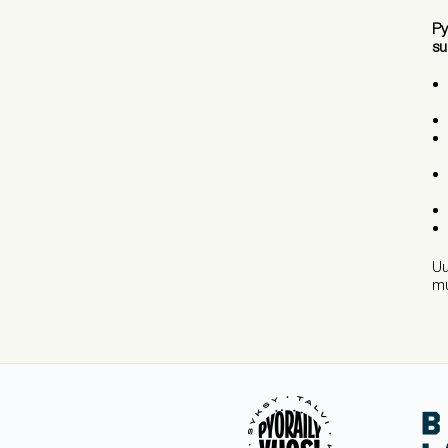
Py
su
Uu
mu