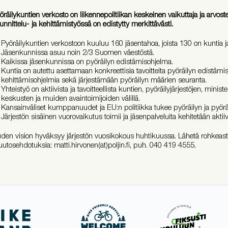
öräilykuntien verkosto on liikennepolitiikan keskeinen vaikuttaja ja arvoste
unnittelu- ja kehittämistyössä on edistytty merkittävästi.
Pyöräilykuntien verkostoon kuuluu 160 jäsentahoa, joista 130 on kuntia 
Jäsenkunnissa asuu noin 2/3 Suomen väestöstä.
Kaikissa jäsenkunnissa on pyöräilyn edistämisohjelma.
Kuntia on autettu asettamaan konkreettisia tavoitteita pyöräilyn edistämi
kehittämisohjelmia sekä järjestämään pyöräilyn määrien seuranta.
Yhteistyö on aktiivista ja tavoitteellista kuntien, pyöräilyjärjestöjen, minist
keskusten ja muiden avaintoimijoiden välillä.
Kansainväliset kumppanuudet ja EU:n politiikka tukee pyöräilyn ja pyör
Järjestön sisäinen vuorovaikutus toimii ja jäsenpalveluita kehitetään aktiiv
den vision hyväksyy järjestön vuosikokous huhtikuussa. Lähetä rohkeast
utosehdotuksia: matti.hirvonen(at)poljin.fi, puh. 040 419 4555.