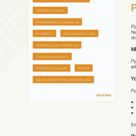
P
PYÖRÄILYKUNTA
PYÖRÄMATKAILUKESKUS
Py
ha
PYÖRÄILY
WELCOMECYCLIST
si
TERVETULOAPYÖRÄILIJÄ
Mi
PYÖRÄPYSÄKÖINTI
Py
ar
PYÖRÄILYKUNNAT
PYÖRÄ
Yd
KAUPUNKIPYÖRÄJÄRJESTELMÄ
Py
Näytä lisää
En
Py