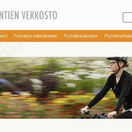
isöt
Pyöräilyn edistäminen
Pyöräilykasvatus
Pyörämatkail