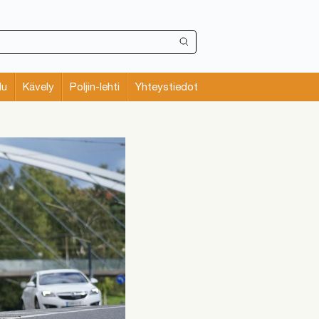
lu
Kävely
Poljin-lehti
Yhteystiedot