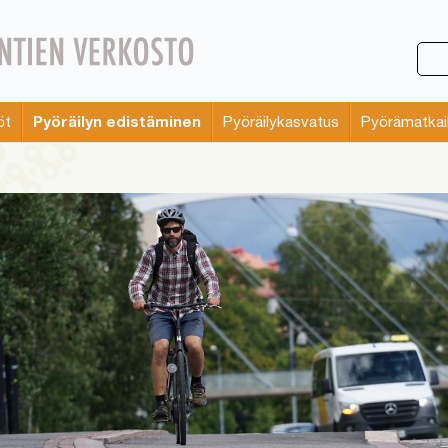
Pyöräilyn edistäminen
öt
Pyöräilykasvatus
Pyörämatkai