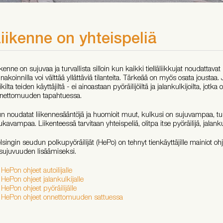
iikenne on yhteispeliä
ikenne on sujuvaa ja turvallista silloin kun kaikki tielläliikkujat noudattavat
nakoinnilla voi välttää yllättäviä tilanteita. Tärkeää on myös osata joustaa
ikilta teiden käyttäjiltä - ei ainoastaan pyöräilijöiltä ja jalankulkijoilta, j
nettomuuden tapahtuessa.
n noudatat liikennesääntöjä ja huomioit muut, kulkusi on sujuvampaa, tu
kavampaa. Liikenteessä tarvitaan yhteispeliä, olitpa itse pyöräilijä, jalankulk
lsingin seudun polkupyöräilijät (HePo) on tehnyt tienkäyttäjille mainiot oh
 sujuvuuden lisäämiseksi.
HePon ohjeet autoilijalle
HePon ohjeet jalankulkijalle
HePon ohjeet pyöräilijälle
HePon ohjeet onnettomuuden sattuessa