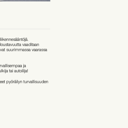
 liikennesääntöjä.
. Joustavuutta vaaditaan
otka ovat suurimmassa vaarassa
rvallisempaa ja
ija tai autoilija!
jeet pyöräilyn turvallisuuden