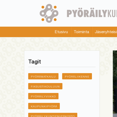
Skip
to
main
content
Etusivu
Toiminta
Jäsenyhteis
Main
menu
Tagit
PYÖRÄMATKAILU
PYÖRÄLIIKENNE
FIKSUSTIKOULUUN
PYÖRÄILYVIIKKO
KAUPUNKIPYÖRÄ
PYÖRÄILYKUNTIENVERKOSTO