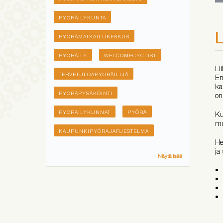
PYÖRÄILYKUNTA
L
PYÖRÄMATKAILUKESKUS
PYÖRÄILY
WELCOMECYCLIST
Li
TERVETULOAPYÖRÄILIJÄ
En
ka
PYÖRÄPYSÄKÖINTI
on
PYÖRÄILYKUNNAT
PYÖRÄ
Ku
mu
KAUPUNKIPYÖRÄJÄRJESTELMÄ
He
ja
Näytä lisää