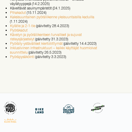
väylätyyppejä (14.2.2025)
Käveltävät asuinympäristöt (24.1.2025)
Pihakadut
(15.11.2024)
Kaksisuuntainen pyöräliikenne yksisuuntaisilla kaduilla
(1.11.2024)
Kylätie ja
2-1-tie
(päivitetty 28.4.2023)
Pyöräkadut
Kävelyn ja pyöräliikenteen turvalliset ja sujuvat
risteysjärjestelyt
(päivitetty 31.3.2023)
Pyöräily-ystävälliset kiertoliittymät
(päivitetty 14.4.2023)
Inklusiivinen infrastruktuuri ‒ kaikki käyttäjät huomioivat
suunnittelu
(päivitetty 26.5.2023)
Pyöräpysäköinti
(päivitetty 3.3.2023)