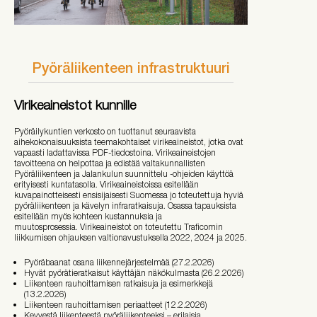
Pyöräliikenteen infrastruktuuri
Virikeaineistot kunnille
Pyöräilykuntien verkosto on tuottanut seuraavista
aihekokonaisuuksista teemakohtaiset virikeaineistot, jotka ovat
vapaasti ladattavissa PDF-tiedostoina. Virikeaineistojen
tavoitteena on helpottaa ja edistää valtakunnallisten
Pyöräliikenteen ja Jalankulun suunnittelu -ohjeiden käyttöä
erityisesti kuntatasolla. Virikeaineistoissa esitellään
kuvapainotteisesti ensisijaisesti Suomessa jo toteutettuja hyviä
pyöräliikenteen ja kävelyn infraratkaisuja. Osassa tapauksista
esitellään myös kohteen kustannuksia ja
muutosprosessia.
Virikeaineistot on toteutettu Traficomin
liikkumisen ohjauksen valtionavustuksella 2022, 2024 ja 2025.
Pyöräbaanat osana liikennejärjestelmää (27.2.2026)
Hyvät pyörätieratkaisut käyttäjän näkökulmasta (26.2.2026)
Liikenteen rauhoittamisen ratkaisuja ja esimerkkejä
(13.2.2026)
Liikenteen rauhoittamisen periaatteet (12.2.2026)
Kevyestä liikenteestä pyöräliikenteeksi – erilaisia