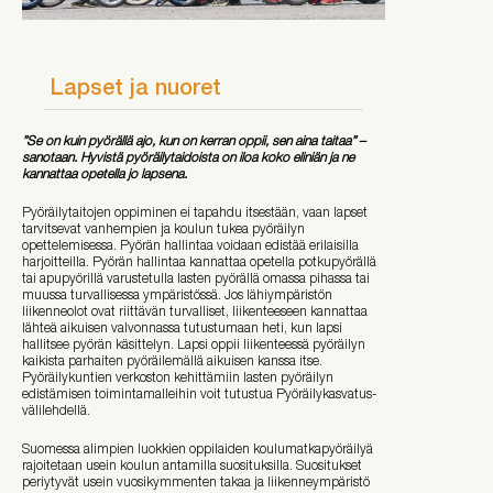
Lapset ja nuoret
”Se on kuin pyörällä ajo, kun on kerran oppii, sen aina taitaa” –
sanotaan. Hyvistä pyöräilytaidoista on iloa koko eliniän ja ne
kannattaa opetella jo lapsena.
Pyöräilytaitojen oppiminen ei tapahdu itsestään, vaan lapset
tarvitsevat vanhempien ja koulun tukea pyöräilyn
opettelemisessa. Pyörän hallintaa voidaan edistää erilaisilla
harjoitteilla. Pyörän hallintaa kannattaa opetella potkupyörällä
tai apupyörillä varustetulla lasten pyörällä omassa pihassa tai
muussa turvallisessa ympäristössä. Jos lähiympäristön
liikenneolot ovat riittävän turvalliset, liikenteeseen kannattaa
lähteä aikuisen valvonnassa tutustumaan heti, kun lapsi
hallitsee pyörän käsittelyn. Lapsi oppii liikenteessä pyöräilyn
kaikista parhaiten pyöräilemällä aikuisen kanssa itse.
Pyöräilykuntien verkoston kehittämiin lasten pyöräilyn
edistämisen toimintamalleihin voit tutustua Pyöräilykasvatus-
välilehdellä.
Suomessa alimpien luokkien oppilaiden koulumatkapyöräilyä
rajoitetaan usein koulun antamilla suosituksilla. Suositukset
periytyvät usein vuosikymmenten takaa ja liikenneympäristö