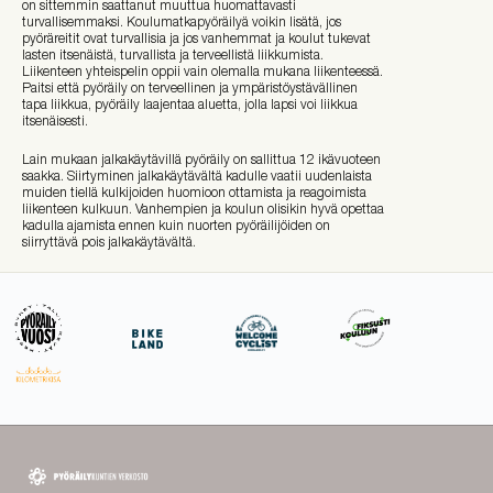
on sittemmin saattanut muuttua huomattavasti
turvallisemmaksi. Koulumatkapyöräilyä voikin lisätä, jos
pyöräreitit ovat turvallisia ja jos vanhemmat ja koulut tukevat
lasten itsenäistä, turvallista ja terveellistä liikkumista.
Liikenteen yhteispelin oppii vain olemalla mukana liikenteessä.
Paitsi että pyöräily on terveellinen ja ympäristöystävällinen
tapa liikkua, pyöräily laajentaa aluetta, jolla lapsi voi liikkua
itsenäisesti.
Lain mukaan jalkakäytävillä pyöräily on sallittua 12 ikävuoteen
saakka. Siirtyminen jalkakäytävältä kadulle vaatii uudenlaista
muiden tiellä kulkijoiden huomioon ottamista ja reagoimista
liikenteen kulkuun. Vanhempien ja koulun olisikin hyvä opettaa
kadulla ajamista ennen kuin nuorten pyöräilijöiden on
siirryttävä pois jalkakäytävältä.