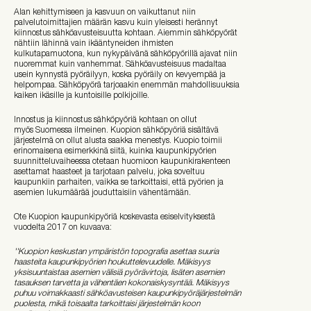
Alan kehittymiseen ja kasvuun on vaikuttanut niin
palvelutoimittajien määrän kasvu kuin yleisesti herännyt
kiinnostus sähköavusteisuutta kohtaan. Aiemmin sähköpyörät
nähtiin lähinnä vain ikääntyneiden ihmisten
kulkutapamuotona, kun nykypäivänä sähköpyörillä ajavat niin
nuoremmat kuin vanhemmat. Sähköavusteisuus madaltaa
usein kynnystä pyöräilyyn, koska pyöräily on kevyempää ja
helpompaa. Sähköpyörä tarjoaakin enemmän mahdollisuuksia
kaiken ikäsille ja kuntoisille polkijoille.
Innostus ja kiinnostus sähköpyöriä kohtaan on ollut
myös Suomessa ilmeinen. Kuopion sähköpyöriä sisältävä
järjestelmä on ollut alusta saakka menestys. Kuopio toimii
erinomaisena esimerkkinä siitä, kuinka kaupunkipyörien
suunnitteluvaiheessa otetaan huomioon kaupunkirakenteen
asettamat haasteet ja tarjotaan palvelu, joka soveltuu
kaupunkiin parhaiten, vaikka se tarkoittaisi, että pyörien ja
asemien lukumäärää jouduttaisiin vähentämään.
Ote Kuopion kaupunkipyöriä koskevasta esiselvityksestä
vuodelta 2017 on kuvaava:
''Kuopion keskustan ympäristön topografia asettaa suuria
haasteita kaupunkipyörien houkuttelevuudelle. Mäkisyys
yksisuuntaistaa asemien välisiä pyörävirtoja, lisäten asemien
tasauksen tarvetta ja vähentäen kokonaiskysyntää. Mäkisyys
puhuu voimakkaasti sähköavusteisen kaupunkipyöräjärjestelmän
puolesta, mikä toisaalta tarkoittaisi järjestelmän koon