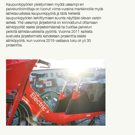
Kaupunkipyörien yleistymisen myötä useampi eri
palveluntoimittaja on tuonut viime vuosina markkinoille myös
sähköavusteisia kaupunkipyöriä ja tällä hetkellä
kaupunkipyörien kehittymisen suunta näyttäisi olevan varsin
selkeä. Yhä useampi järjestelmä on kiinnostunut ottamaan
sähköpyörät osaksi järjestelmäänsä tai tuottaa palvelun
pelkillä sähköavusteisilla pyörillä. Vuonna 2011 kaikista
avatuista järjestelmistä kahdeksan prosenttia sisälsi
sähköpyöriä, kun vuonna 2019 vastaava luku oli yli 30
prosenttia.