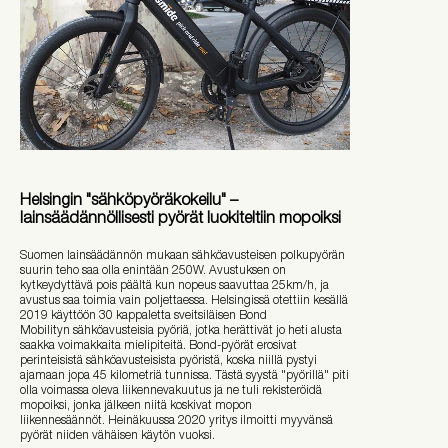
Helsingin "sähköpyöräkokeilu" –
lainsäädännöllisesti pyörät luokiteltiin mopoiksi
Suomen lainsäädännön mukaan sähköavusteisen polkupyörän
suurin teho saa olla enintään 250W. Avustuksen on
kytkeydyttävä pois päältä kun nopeus saavuttaa 25km/h, ja
avustus saa toimia vain poljettaessa. Helsingissä otettiin kesällä
2019 käyttöön 30 kappaletta sveitsiläisen Bond
Mobilityn sähköavusteisia pyöriä, jotka herättivät jo heti alusta
saakka voimakkaita mielipiteitä. Bond-pyörät erosivat
perinteisistä sähköavusteisista pyöristä, koska niillä pystyi
ajamaan jopa 45 kilometriä tunnissa. Tästä syystä "pyörillä" piti
olla voimassa oleva liikennevakuutus ja ne tuli rekisteröidä
mopoiksi, jonka jälkeen niitä koskivat mopon
liikennesäännöt. Heinäkuussa 2020 yritys ilmoitti myyvänsä
pyörät niiden vähäisen käytön vuoksi.