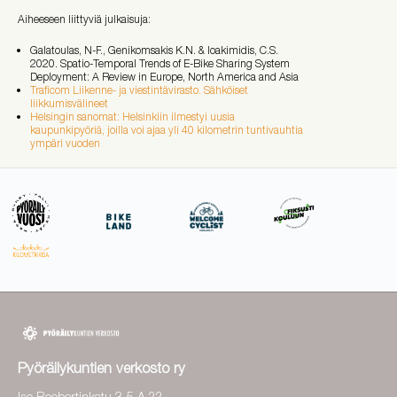
Aiheeseen liittyviä julkaisuja:
Galatoulas, N-F., Genikomsakis K.N. & Ioakimidis, C.S.
2020. Spatio-Temporal Trends of E-Bike Sharing System
Deployment: A Review in Europe, North America and Asia
Traficom Liikenne- ja viestintävirasto. Sähköiset
liikkumisvälineet
Helsingin sanomat: Helsinkiin ilmestyi uusia
kaupunkipyöriä, joilla voi ajaa yli 40 kilometrin tuntivauhtia
ympäri vuoden
Pyöräilykuntien verkosto ry
Iso Roobertinkatu 3-5 A 22