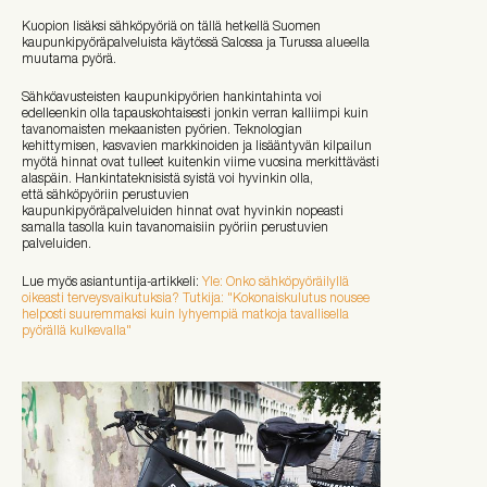
Kuopion lisäksi sähköpyöriä on tällä hetkellä Suomen
kaupunkipyöräpalveluista käytössä Salossa ja Turussa alueella
muutama pyörä.
Sähköavusteisten kaupunkipyörien hankintahinta voi
edelleenkin olla tapauskohtaisesti jonkin verran kalliimpi kuin
tavanomaisten mekaanisten pyörien. Teknologian
kehittymisen, kasvavien markkinoiden ja lisääntyvän kilpailun
myötä hinnat ovat tulleet kuitenkin viime vuosina merkittävästi
alaspäin. Hankintateknisistä syistä voi hyvinkin olla,
että sähköpyöriin perustuvien
kaupunkipyöräpalveluiden hinnat ovat hyvinkin nopeasti
samalla tasolla kuin tavanomaisiin pyöriin perustuvien
palveluiden.
Lue myös asiantuntija-artikkeli:
Yle: Onko sähköpyöräilyllä
oikeasti terveysvaikutuksia? Tutkija: "Kokonaiskulutus nousee
helposti suuremmaksi kuin lyhyempiä matkoja tavallisella
pyörällä kulkevalla"