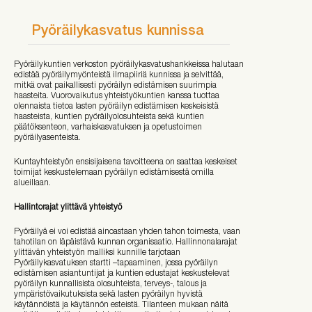
Pyöräilykasvatus kunnissa
Pyöräilykuntien verkoston pyöräilykasvatushankkeissa halutaan
edistää pyöräilymyönteistä ilmapiiriä kunnissa ja selvittää,
mitkä ovat paikallisesti pyöräilyn edistämisen suurimpia
haasteita. Vuorovaikutus yhteistyökuntien kanssa tuottaa
olennaista tietoa lasten pyöräilyn edistämisen keskeisistä
haasteista, kuntien pyöräilyolosuhteista sekä kuntien
päätöksenteon, varhaiskasvatuksen ja opetustoimen
pyöräilyasenteista.
Kuntayhteistyön ensisijaisena tavoitteena on saattaa keskeiset
toimijat keskustelemaan pyöräilyn edistämisestä omilla
alueillaan.
Hallintorajat ylittävä yhteistyö
Pyöräilyä ei voi edistää ainoastaan yhden tahon toimesta, vaan
tahotilan on läpäistävä kunnan organisaatio. Hallinnonalarajat
ylittävän yhteistyön malliksi kunnille tarjotaan
Pyöräilykasvatuksen startti –tapaaminen, jossa pyöräilyn
edistämisen asiantuntijat ja kuntien edustajat keskustelevat
pyöräilyn kunnallisista olosuhteista, terveys-, talous ja
ympäristövaikutuksista sekä lasten pyöräilyn hyvistä
käytännöistä ja käytännön esteistä. Tilanteen mukaan näitä