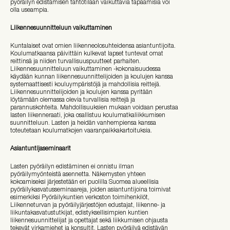
pyöräilyn edistämisen tahtotilaan vaikuttavia tapaamisia voi
olla useampia.
Liikennesuunnitteluun vaikuttaminen
Kuntalaiset ovat omien liikenneolosuhteidensa asiantuntijoita.
Koulumatkaansa päivittäin kulkevat lapset tuntevat omat
reittinsä ja niiden turvallisuuspuutteet parhaiten.
Liikennesuunnitteluun vaikuttaminen -kokonaisuudessa
käydään kunnan liikennesuunnittelijoiden ja koulujen kanssa
systemaattisesti kouluympäristöjä ja mahdollisia reittejä.
Liikennesuunnittelijoiden ja koulujen kanssa pyritään
löytämään olemassa olevia turvallisia reittejä ja
parannuskohteita. Mahdollisuuksien mukaan voidaan perustaa
lasten liikenneraati, joka osallistuu koulumatkaliikkumisen
suunnitteluun. Lasten ja heidän vanhempiensa kanssa
toteutetaan koulumatkojen vaaranpaikkakartoituksia.
Asiantuntijaseminaarit
Lasten pyöräilyn edistäminen ei onnistu ilman
pyöräilymyönteistä asennetta. Näkemysten yhteen
kokoamiseksi järjestetään eri puolilla Suomea alueellisia
pyöräilykasvatusseminaareja, joiden asiantuntijoina toimivat
esimerkiksi Pyöräilykuntien verkoston toimihenkilöt,
Liikenneturvan ja pyöräilyjärjestöjen edustajat, liikenne- ja
liikuntakasvatustutkijat, edistyksellisimpien kuntien
liikennesuunnittelijat ja opettajat sekä liikkumisen ohjausta
tekevät virkamiehet ja konsultit. Lasten pyöräilyä edistävän