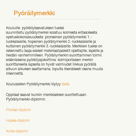
Pyöräilymerkki
Kouluille pyöräilykasvatuksen tueksi
suunniteltu pyöräilymerkki koostuu kolmesta eritasoisesta
opetuskokonaisuudesta: pronssinen pyöräilymerkki 1.-
luokkalaisille, hopeinen pyöräilymerkki 2.-luokkalaisille ja
kultainen pyöräilymerkki 3.-luokkalaisille. Merkkien tueksi on
rakennettu laaja-alaiset materiaalipaketit opettajille, lapsille ja
heidän vanhemmilleen. Pyöräilymerkin suorittaminen toimii
eräänlaisena pyöräilyajokorttina: kolmiportaisen merkin
suorittaneella lapsella on hyvät valmiudet liikkua pyörällä
alkuun aikuisen saattamana, lopulta itsenäisesti osana muuta
liikennettä.
Koululaisten Pyöräilymerkki löytyy
tästä
.
Oppilaat saavat kunkin merkkiasteen suoritettuaan
Pyöräilymerkki-diplomin.
Pronssi-diplomi
Hopea-diplomi
Kulta-diplomi