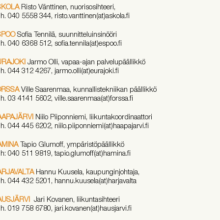
SKOLA
Risto Vänttinen, nuorisosihteeri,
h. 040 5558 344, risto.vanttinen(at)askola.fi
SPOO
Sofia Tennilä, suunnitteluinsinööri
h. 040 6368 512, sofia.tennila(at)espoo.fi
URAJOKI
Jarmo Olli, vapaa-ajan palvelupäällikkö
h. 044 312 4267, jarmo.olli(at)eurajoki.fi
ORSSA
Ville Saarenmaa, kunnallistekniikan päällikkö
h. 03 4141 5602, ville.saarenmaa(at)forssa.fi
AAPAJÄRVI
Niilo Piiponniemi, liikuntakoordinaattori
h. 044 445 6202, niilo.piiponniemi(at)haapajarvi.fi
AMINA
Tapio Glumoff, ympäristöpäällikkö
h: 040 511 9819, tapio.glumoff(at)hamina.fi
ARJAVALTA
Hannu Kuusela, kaupunginjohtaja,
h. 044 432 5201, hannu.kuusela(at)harjavalta
AUSJÄRVI
Jari Kovanen, liikuntasihteeri
h. 019 758 6780, jari.kovanen(at)hausjarvi.fi