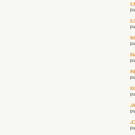
IL
pu
IL
pu
I
pu
IN
pu
I
pu
I
pu
J
pu
J
pu