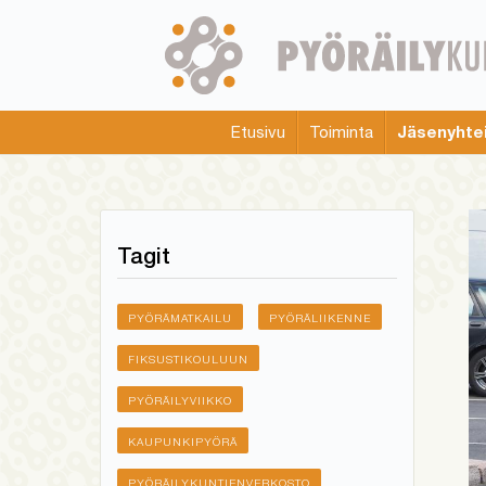
Skip
to
main
content
Jäsenyhte
Etusivu
Toiminta
Main
menu
Tagit
PYÖRÄMATKAILU
PYÖRÄLIIKENNE
FIKSUSTIKOULUUN
PYÖRÄILYVIIKKO
KAUPUNKIPYÖRÄ
PYÖRÄILYKUNTIENVERKOSTO