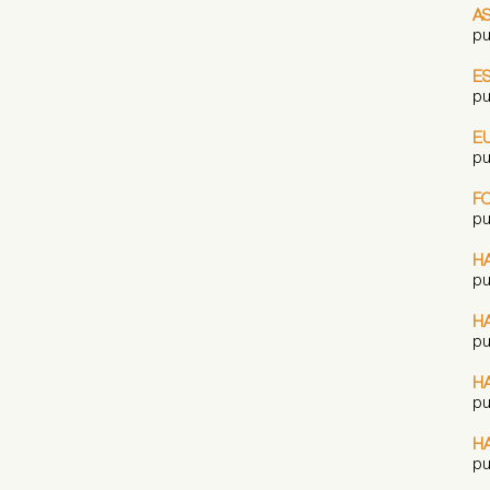
A
pu
E
pu
E
pu
F
pu
H
pu
H
pu
H
pu
H
pu