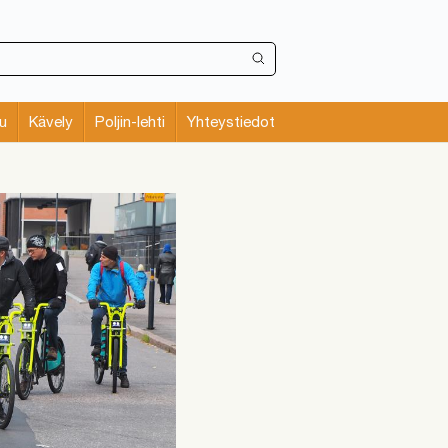
u
Kävely
Poljin-lehti
Yhteystiedot