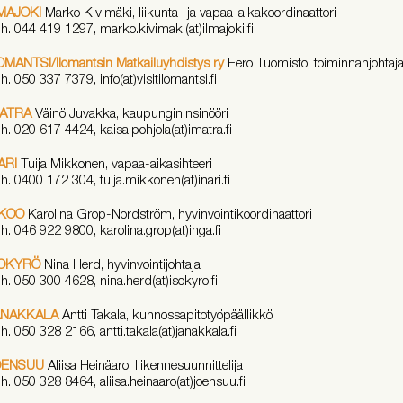
MAJOKI
Marko Kivimäki, liikunta- ja vapaa-aikakoordinaattori
h. 044 419 1297, marko.kivimaki(at)ilmajoki.fi
OMANTSI/Ilomantsin Matkailuyhdistys ry
Eero Tuomisto, toiminnanjohtaj
h. 050 337 7379, info(at)visitilomantsi.fi
MATRA
Väinö Juvakka, kaupungininsinööri
h. 020 617 4424, kaisa.pohjola(at)imatra.fi
ARI
Tuija Mikkonen, vapaa-aikasihteeri
h. 0400 172 304, tuija.mikkonen(at)inari.fi
NKOO
Karolina Grop-Nordström, hyvinvointikoordinaattori
h. 046 922 9800, karolina.grop(at)inga.fi
SOKYRÖ
Nina Herd, hyvinvointijohtaja
h. 050 300 4628, nina.herd(at)isokyro.fi
ANAKKALA
Antti Takala, kunnossapitotyöpäällikkö
h. 050 328 2166, antti.takala(at)janakkala.fi
OENSUU
Aliisa Heinäaro, liikennesuunnittelija
h. 050 328 8464, aliisa.heinaaro(at)joensuu.fi