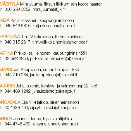
YVÄSKYLÄ
Mira Juuma, fiksun liikkumisen koordinaattori
h. 050 350 5359, mira.juuma(at)jkl.fi
ÄMSÄ
Katja Rissanen, kaupungininsinööri
h. 040 846 9816, katja.rissanen(at)jamsa.fi
ÄRVENPÄÄ
Timi Veikkolainen, liikenneinsinööri
h. 040 315 2617, timi.veikkolainen(at)jarvenpaa.fi
AARINA
Pirkkoliisa Heinonen, kaupungininsinööri
h. 02 588 4850, pirkkoliisa.heinonen(at)kaarina.fi
AJAANI
Jari Kauppinen, suunnittelupäällikkö
h. 044 710 064, jari.kauppinen(at)kajaani.fi
ALAJOKI
Juha Isolehto, kehitys- ja valmennuspäällikkö
h. 044 469 1242, juha.isolehto(at)kalajoki.fi
ANGASALA
Eija Yli-Halkola, liikenneinsinööri
h.
40 1336 764,
eija.yli-halkola(at)kangasala.fi
ANNUS
Johanna Junno, hyvinvointijohtaja
h. 044 4745 460, johanna.junno(at)kannus.fi