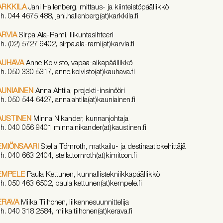
ARKKILA
Jani Hallenberg, mittaus- ja kiinteistöpäällikkö
h. 044 4675 488, jani.hallenberg(at)karkkila.fi
ARVIA
Sirpa Ala-Rämi, liikuntasihteeri
h. (02) 5727 9402, sirpa.ala-rami(at)karvia.fi
AUHAVA
Anne Koivisto, vapaa-aikapäällikkö
h. 050 330 5317, anne.koivisto(at)kauhava.fi
AUNIAINEN
Anna Ahtila, projekti-insinööri
h. 050 544 6427, anna.ahtila(at)kauniainen.fi
AUSTINEN
Minna Nikander, kunnanjohtaja
h. 040 056 9401 minna.nikander(at)kaustinen.fi
EMIÖNSAARI
Stella Törnroth, matkailu- ja destinaatiokehittäjä
h.
040 663 2404
, stella.tornroth(at)kimitoon.fi
EMPELE
Paula Kettunen, kunnallistekniikkapäällikkö
h. 050 463 6502, paula.kettunen(at)kempele.fi
ERAVA
Miika Tiihonen, liikennesuunnittelija
h. 040 318 2584, miika.tiihonen(at)kerava.fi