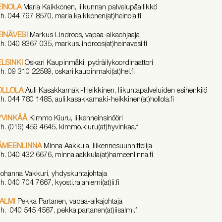
EINOLA
Maria Kaikkonen, liikunnan palvelupäällikkö
h. 044 797 8570, maria.kaikkonen(at)heinola.fi
INÄVESI
Markus Lindroos, vapaa-aikaohjaaja
h. 040 8367 035, markus.lindroos(at)heinavesi.fi
LSINKI
Oskari Kaupinmäki, pyöräilykoordinaattori
h. 09 310 22589, oskari.kaupinmaki(at)hel.fi
OLLOLA
Auli Kasakkamäki-Heikkinen, liikuntapalveluiden esihenkilö
h. 044 780 1485, auli.kasakkamaki-heikkinen(at)hollola.fi
YVINKÄÄ
Kimmo Kiuru, liikenneinsinööri
h. (019) 459 4645, kimmo.kiuru(at)hyvinkaa.fi
ÄMEENLINNA
Minna Aakkula, liikennesuunnittelija
h. 040 432 6676, minna.aakkula(at)hameenlinna.fi
ohanna Vakkuri, yhdyskuntajohtaja
h. 040 704 7667, kyosti.rajaniemi(at)ii.fi
SALMI
Pekka Partanen, vapaa-aikajohtaja
h. 040 545 4567, pekka.partanen(at)iisalmi.fi