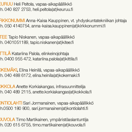
EURUU
Heli Peltola, vapaa-aikapäällikkö
h. 040 827 2753, heli.peltola(at)keuruu.fi
IRKKONUMMI
Anna-Kaisa Kauppinen, vt. yhdyskuntatekniikan johtaja
h. 050 4140754, anna-kaisa.kauppinen(at)kirkkonummi.fi
TEE
Tapio Niskanen, vapaa-aikapäällikkö
h. 0401051189, tapio.niskanen(at)kitee.fi
TTILÄ
Katariina Palola, elinkeinojohtaja
h. 0400 955 472, katariina.palola(at)kittila.fi
OKEMÄKI
,
Elina Heinilä, vapaa-aikapäällikkö
h. 040 488 6172, elina.heinila(at)kokemaki.fi
OKKOLA
Anette Korkiakangas, infrasuunnittelija
h. 040 489 2115, anette.korkiakangas(at)kokkola.fi
ONTIOLAHTI
Sari Jormanainen, vapaa-aikapäällikkö
h.0500 180 800, sari.jormanainen(at)kontiolahti.fi
OUVOLA
Timo Martikainen, ympäristöasiantuntija
h. 020 615 6755, timo.martikainen(at)kouvola.fi