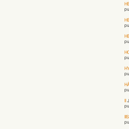
H
pu
HE
pu
HE
pu
H
pu
H
pu
H
pu
II
J
pu
II
pu