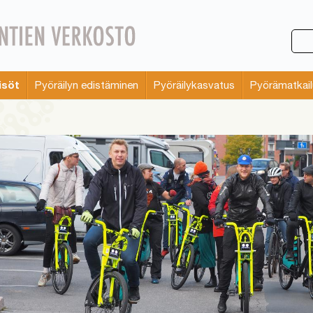
isöt
Pyöräilyn edistäminen
Pyöräilykasvatus
Pyörämatkail