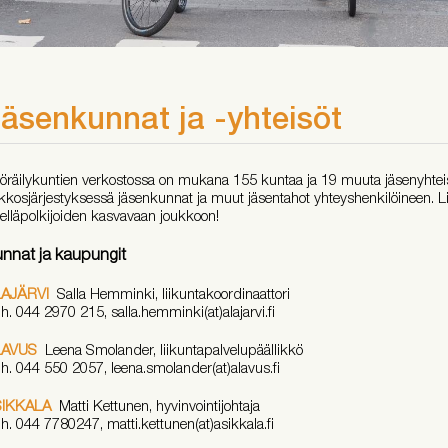
äsenkunnat ja -yhteisöt
öräilykuntien verkostossa on mukana 155 kuntaa ja 19 muuta jäsenyhteis
kkosjärjestyksessä jäsenkunnat ja muut jäsentahot yhteyshenkilöineen. 
elläpolkijoiden kasvavaan joukkoon!
nnat ja kaupungit
LAJÄRVI
Salla Hemminki, liikuntakoordinaattori
h. 044 2970 215, salla.hemminki(at)alajarvi.fi
LAVUS
Leena Smolander, liikuntapalvelupäällikkö
h. 044 550 2057, leena.smolander(at)alavus.fi
SIKKALA
Matti Kettunen, hyvinvointijohtaja
h. 044 7780247, matti.kettunen(at)asikkala.fi