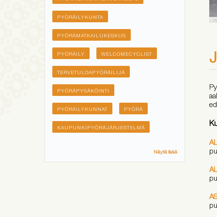
PYÖRÄILYKUNTA
PYÖRÄMATKAILUKESKUS
J
PYÖRÄILY
WELCOMECYCLIST
TERVETULOAPYÖRÄILIJÄ
Py
PYÖRÄPYSÄKÖINTI
aa
ed
PYÖRÄILYKUNNAT
PYÖRÄ
Ku
KAUPUNKIPYÖRÄJÄRJESTELMÄ
A
pu
Näytä lisää
A
pu
A
pu