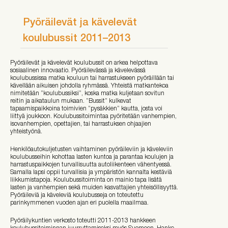
Pyöräilevät ja kävelevät
koulubussit 2011–2013
Pyöräilevät ja kävelevät koulubussit on arkea helpottava
sosiaalinen innovaatio. Pyöräilevässä ja kävelevässä
koulubussissa matka kouluun tai harrastukseen pyöräillään tai
kävellään aikuisen johdolla ryhmässä. Yhteistä matkantekoa
nimitetään ”koulubussiksi”, koska matka kuljetaan sovitun
reitin ja aikataulun mukaan. ”Bussit” kulkevat
tapaamispaikkoina toimivien ”pysäkkien” kautta, josta voi
liittyä joukkoon. Koulubussitoimintaa pyöritetään vanhempien,
isovanhempien, opettajien, tai harrastuksen ohjaajien
yhteistyönä.
Henkilöautokuljetusten vaihtaminen pyöräileviin ja käveleviin
koulubusseihin kohottaa lasten kuntoa ja parantaa koulujen ja
harrastuspaikkojen turvallisuutta autoliikenteen vähentyessä.
Samalla lapsi oppii turvallisia ja ympäristön kannalta kestäviä
liikkumistapoja. Koulubussitoiminta on mainio tapa lisätä
lasten ja vanhempien sekä muiden kasvattajien yhteisöllisyyttä.
Pyöräileviä ja käveleviä koulubusseja on toteutettu
parinkymmenen vuoden ajan eri puolella maailmaa.
Pyöräilykuntien verkosto toteutti 2011-2013 hankkeen
koulubussitoiminnan juurruttamiseksi myös Suomeen. Hanke