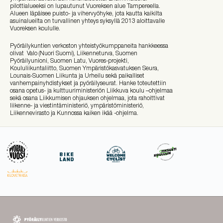
pilottialueeksi on lupautunut Vuoreksen alue Tampereella.
Alueen läpäisee puisto- ja vihervyöhyke, jota kautta kaikilta
asuinalueilta on turvallinen yhteys syksyllä 2013 aloittavalle
Vuoreksen koululle.
Pyöräilykuntien verkoston yhteistyökumppaneita hankkeessa
olivat Valo (Nuori Suomi), Liikenneturva, Suomen
Pyöräilyunioni, Suomen Latu, Vuores-projekti,
Koululiikuntaliitto, Suomen Ympäristökasvatuksen Seura,
Lounais-Suomen Liikunta ja Urheilu sekä paikalliset
vanhempainyhdistykset ja pyöräilyseurat. Hanke toteutettiin
osana opetus- ja kulttuuriministeriön Liikkuva koulu –ohjelmaa
sekä osana Liikkumisen ohjauksen ohjelmaa, jota rahoittivat
liikenne- ja viestintäministeriö, ympäristöministeriö,
Liikennevirasto ja Kunnossa kaiken ikää -ohjelma.