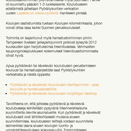
oli suunnattu pääosin 1-3 luokkalaisille. Koulubussien
edistämistä jatketaan Pyöräilykuntien verkoston
uuden
Lapsella on oikeus pyöräillä
-hankkeen piirissä.
Koulujen osallistumista tuetaan Koulujen kilometrikisalla, johon
voivat ottaa osaa kaikki Suomen peruskoululaiset.
Toiminta on laajentunut myös harrastustoiminnan piiriin.
Tampereen Ilveksen jalkapallojuniorit polkivat syksyllä 2012
kuukauden ajan harjoituksiinsa treenibussissa. Vehmaisten
kaupunginosajoukkueen kokemukset treenibussitoiminnasta
olivat hyviä.
Apua pyöräilevän tai kävelevän koulubussin perustamiseen
kouluusi tai harrastusjärjestöösi saat Pyöräilykuntien
verkostosta ja näistä oppaista:
Pyöräilevän ja kävelevän koulubussin starttaaminen - opas
kouluille ja harrastusjärjestöille
Pyöräilevän ja kävelevän koulubussin kuljettajan käsikirja
Tavoitteena on, että jatkossa pyöräileviä ja käveleviä
koulubusseja kehitellään pysyvänä liikenneratkaisuna
suunnitteilla oleville asuinalueille. Kun pyöräilevät ja kävelevät
koulubussit ovat lähtökohtaisesti mukana alueen
suunnitelmissa, koulubussien reittejä voidaan suunnitella
esimerkiksi osana alueen koulujen luonto- ja
ympäristökasvatuksen kokonaisuutta. Ensimmäiseksi