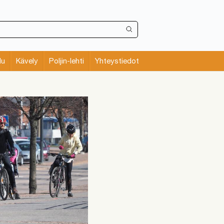
lu
Kävely
Poljin-lehti
Yhteystiedot