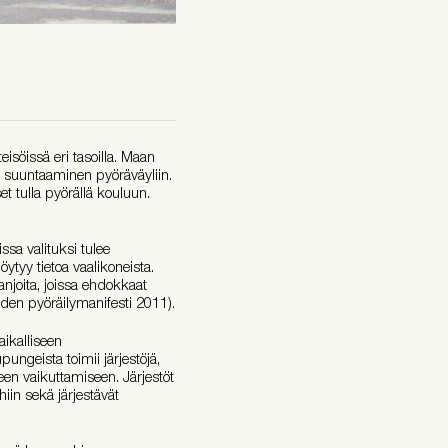
eisöissä eri tasoilla. Maan
en suuntaaminen pyöräväyliin.
 tulla pyörällä kouluun.
sa valituksi tulee
ytyy tietoa vaalikoneista.
anjoita, joissa ehdokkaat
öiden pyöräilymanifesti 2011).
ikalliseen
ungeista toimii järjestöjä,
een vaikuttamiseen. Järjestöt
iin sekä järjestävät