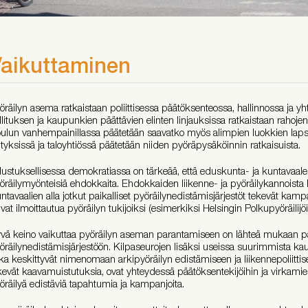
aikuttaminen
öräilyn asema ratkaistaan poliittisessa päätöksenteossa, hallinnossa ja yht
llituksen ja kaupunkien päättävien elinten linjauksissa ratkaistaan rahoj
ulun vanhempainillassa päätetään saavatko myös alimpien luokkien lapset
ityksissä ja taloyhtiössä päätetään niiden pyöräpysäköinnin ratkaisuista.
ustuksellisessa demokratiassa on tärkeää, että eduskunta- ja kuntavaaleis
öräilymyönteisiä ehdokkaita. Ehdokkaiden liikenne- ja pyöräilykannoista lö
ntavaalien alla jotkut paikalliset pyöräilynedistämisjärjestöt tekevät kamp
ivat ilmoittautua pyöräilyn tukijoiksi (esimerkiksi Helsingin Polkupyöräilij
vä keino vaikuttaa pyöräilyn aseman parantamiseen on lähteä mukaan pa
öräilynedistämisjärjestöön. Kilpaseurojen lisäksi useissa suurimmista kaup
tka keskittyvät nimenomaan arkipyöräilyn edistämiseen ja liikennepoliittis
kevät kaavamuistutuksia, ovat yhteydessä päätöksentekijöihin ja virkamieh
öräilyä edistäviä tapahtumia ja kampanjoita.