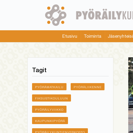
Skip
to
main
content
Etusivu
Toiminta
Jäsenyhteis
Main
menu
Tagit
PYÖRÄMATKAILU
PYÖRÄLIIKENNE
FIKSUSTIKOULUUN
PYÖRÄILYVIIKKO
KAUPUNKIPYÖRÄ
PYÖRÄILYKUNTIENVERKOSTO