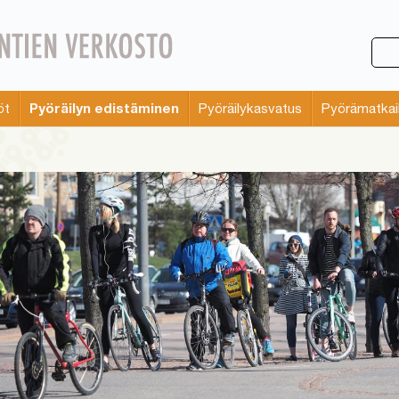
Pyöräilyn edistäminen
öt
Pyöräilykasvatus
Pyörämatkai