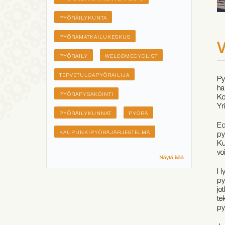
PYÖRÄILYKUNTA
PYÖRÄMATKAILUKESKUS
V
PYÖRÄILY
WELCOMECYCLIST
TERVETULOAPYÖRÄILIJÄ
Py
ha
PYÖRÄPYSÄKÖINTI
Ko
Yr
PYÖRÄILYKUNNAT
PYÖRÄ
Ed
KAUPUNKIPYÖRÄJÄRJESTELMÄ
py
Ku
vo
Näytä lisää
Hy
py
jo
te
py