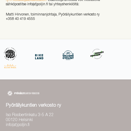
sähköpostitse info(at)poljin.fi tai yhteyshenkilöltä:
Matti Hirvonen, toiminnanjohtaja, Pyöräilykuntien verkosto ry
+358 40 419 4555
Pyöräilykuntien verkosto ry
Iso Roobertinkatu 3-5 A 22
00120 Helsinki
info(at)poljin.fi