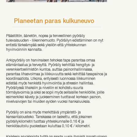
Planeetan paras kulkuneuvo
Päästötön, äänetön, nopea ja terveellinen pyöräily
tulevaisuuden - liikennemuoto. Pyöräilyn edistäminen on nyt
entistä tärkeämpää sekä yksilön että yhteiskunnan
hyvinvoinnin kannalta.
Arkipyöräily on harvinaisen tehokas tapa parantaa omaa
elämänlaatua ja terveyttä. Pyöräily kehittää hengitys- ja
verenkiertoelimistön kuntoa, auttaa painonhallinnassa,
parantaa lihasvoimaa ja liikkuvuutta sekä kehittää tasapainoa ja
koordinaatiota. Ulkona, erityisesti luonnossa liikkuminen
edistää myös henkistä hyvinvointia ja stressin hallintaa.
Pyöräilyssä lihaksiin ja niveliin ei kohdistu suuria
törmäysvoimia ja siksi se sopii myös sellaisille henkilöille, joille
esimerkiksi kävely ja juokseminen tuottavat korkean painon,
nivelvaivojen tai muiden syiden vuoksi hankaluuksia.
Pyöräily on aina myös merkittävä ympäristö- ja
kansantalousteko. Tanskassa on laskettu, että jokainen
pyöräilykilometri tuottaa yhteiskunnalle 0,16 € ja
henkilöautoilu puolestaan kuluttaa 0,10 € / kilometri.
Kaikkein arvokkainta työtä on saada uusia ihmisiä innostumaan