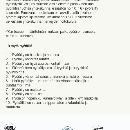
pyöräilystä. WHO:n mukaan yksi aiemmin passiivinen uusi
pyöräilijä tuottaa yhteiskunnalle säästöä noin 0,7 € / pyöräilty
kilometri. Ranskassa puolestaan on laskettu, että jokainen
työmatkapyöräilijä säästää keskimäärin 1 200 € vuodessa
pelkästään yhteiskunnan terveydenhoitokuluja.
YK:n tuoreen määritelmän mukaan polkupyörä on planeetan
paras kulkuneuvo!
10 syytä pyöräillä
1. Pyöräily on hauskaa ja helppoa
2. Pyöräily kohottaa kuntoa
3. Pyöräily on hyvä apu painonhallintaan
4. Säännöllinen pyöräily edistää fyysistä ja psyykkistä
hyvinvointia
5. Pyöräily vähentää sairastumisriskiä ja lisää elinvuosia
6. Lisää pyöräilyä – vähemmän kasvihuonepäästöjä ja
puhtaampi ilma
7. Pyöräily on melutonta
8. Pyöräily on edullista
9. Pyörä on nopein kulkuneuvo lyhyillä (alle 7 km) matkoilla
10. Pyöräilijä on vapaa ja riippumaton aikatauluista ja
ruuhkista