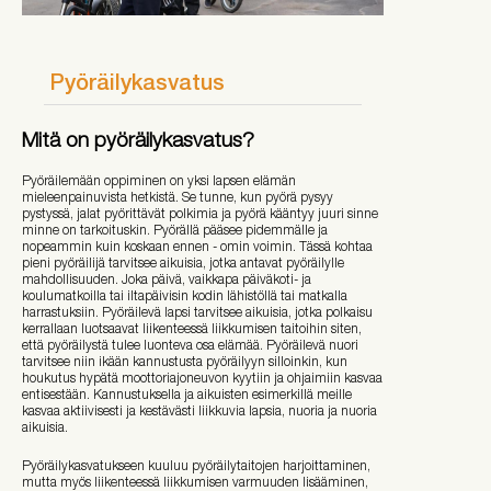
Pyöräilykasvatus
Mitä on pyöräilykasvatus?
Pyöräilemään oppiminen on yksi lapsen elämän
mieleenpainuvista hetkistä. Se tunne, kun pyörä pysyy
pystyssä, jalat pyörittävät polkimia ja pyörä kääntyy juuri sinne
minne on tarkoituskin. Pyörällä pääsee pidemmälle ja
nopeammin kuin koskaan ennen - omin voimin. Tässä kohtaa
pieni pyöräilijä tarvitsee aikuisia, jotka antavat pyöräilylle
mahdollisuuden. Joka päivä, vaikkapa päiväkoti- ja
koulumatkoilla tai iltapäivisin kodin lähistöllä tai matkalla
harrastuksiin. Pyöräilevä lapsi tarvitsee aikuisia, jotka polkaisu
kerrallaan luotsaavat liikenteessä liikkumisen taitoihin siten,
että pyöräilystä tulee luonteva osa elämää. Pyöräilevä nuori
tarvitsee niin ikään kannustusta pyöräilyyn silloinkin, kun
houkutus hypätä moottoriajoneuvon kyytiin ja ohjaimiin kasvaa
entisestään. Kannustuksella ja aikuisten esimerkillä meille
kasvaa aktiivisesti ja kestävästi liikkuvia lapsia, nuoria ja nuoria
aikuisia.
Pyöräilykasvatukseen kuuluu pyöräilytaitojen harjoittaminen,
mutta myös liikenteessä liikkumisen varmuuden lisääminen,