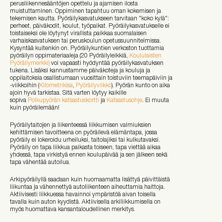
perusliikennesääntöjen opettelu ja ajamisen ilosta
muistuttaminen. Oppiminen tapahtuu oman kokemisen ja
tekemisen kautta. Pyöräilykasvatukseen tarvitaan "koko kylä":
perheet, päiväkodit, koulut, työpaikat. Pyöräilykasvatukselle ei
toistaiseksi ole löytynyt virallista paikkaa suomalaisen
varhaiskasvatuksen tai peruskoulun opetussuunnitelmissa.
Kysyntää kuitenkin on. Pyöräilykuntien verkoston tuottamia
pyöräilyn oppimateriaaleja (20 Pyöräilyleikkiä,
Koululaisten
Pyöräilymerkki)
voi vapaasti hyödyntää pyöräilykasvatuksen
tukena. Lisäksi kannustamme päiväkoteja ja kouluja ja
oppilaitoksia osallistumaan vuosittain toistuviin teemapäiviin ja
-viikkoihin (
Kilometrikisa
,
Pyöräilyviikko
). Pyörän kunto on aika
ajoin hyvä tarkistaa. Sitä varten löytyy kaikille
sopiva
Polkupyörän katsastuskortti
ja
Katsastusohje
. Ei muuta
kuin pyöräilemään!
Pyöräilytaitojen ja liikenteessä liikkumisen valmiuksien
kehittämisen tavoitteena on pyöräilevä elämäntapa, jossa
pyöräily ei lokeroidu urheiluksi, taitolajiksi tai kulkutavaksi.
Pyöräily on tapa liikkua paikasta toiseen, tapa viettää aikaa
yhdessä, tapa virkistyä ennen koulupäivää ja sen jälkeen sekä
tapa vähentää autoilua.
Arkipyöräilyllä saadaan kuin huomaamatta lisättyä päivittäistä
liikuntaa ja vähennettyä autoliikenteen aiheuttamia haittoja.
Aktiivisesti liikkuessa havainnoi ympäristöä aivan toisella
tavalla kuin auton kyydistä. Aktiivisella arkiliikkumisella on
myös huomattava kansantaloudellinen merkitys.