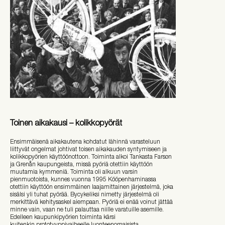
Toinen aikakausi – kolikkopyörät
Ensimmäisenä aikakautena kohdatut lähinnä varasteluun
liittyvät ongelmat johtivat toisen aikakauden syntymiseen ja
kolikkopyörien käyttöönottoon. Toiminta alkoi Tankasta Farsøn
ja Grenån kaupungeista, missä pyöriä otettiin käyttöön
muutamia kymmeniä. Toiminta oli alkuun varsin
pienmuotoista, kunnes vuonna 1995 Kööpenhaminassa
otettiin käyttöön ensimmäinen laajamittainen järjestelmä, joka
sisälsi yli tuhat pyörää. Bycykeliksi nimetty järjestelmä oli
merkittävä kehitysaskel aiempaan. Pyöriä ei enää voinut jättää
minne vain, vaan ne tuli palauttaa niille varatuille asemille.
Edelleen kaupunkipyörien toiminta kärsi
kuitenkin prototyyppivaiheelle luonteenomaisista