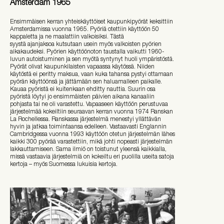
Amsterdam 1965
Ensimmäisen kerran yhteiskäyttöiset kaupunkipyörät keksittiin
Amsterdamissa vuonna 1965. Pyöriä otettiin käyttöön 50
kappaletta ja ne maalattiin valkoisiksi. Tästä
syystä ajanjaksoa kutsutaan usein myös valkoisten pyörien
aikakaudeksi. Pyörien käyttöönoton taustalla vaikutti 1960-
luvun autoistuminen ja sen myötä syntynyt huoli ympäristöstä.
Pyörät olivat kaupunkilaisten vapaassa käytössä. Niiden
käytöstä ei peritty maksua, vaan kuka tahansa pystyi ottamaan
pyörän käyttöönsä ja jättämään sen haluamalleen paikalle.
Kauaa pyöristä ei kuitenkaan ehditty nauttia. Suurin osa
pyöristä löytyi jo ensimmäisten päivien aikana kanaaliin
pohjasta tai ne oli varastettu. Vapaaseen käyttöön perustuvaa
järjestelmää kokeiltiin seuraavan kerran vuonna 1974 Ranskan
La Rochellessa. Ranskassa järjestelmä menestyi yllättävän
hyvin ja jatkaa toimintaansa edelleen. Vastaavasti Englannin
Cambridgessa vuonna 1993 käyttöön otetun järjestelmän lähes
kaikki 300 pyörää varastettiin, mikä johti nopeasti järjestelmän
lakkauttamiseen. Sama ilmiö on toistunut yleensä kaikkialla,
missä vastaavia järjestelmiä on kokeiltu eri puolilla useita satoja
kertoja – myös Suomessa lukuisia kertoja.