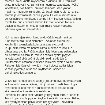
asemaa. Kaksi vuotta myöhemmin vuonna 2007 Pariisissa
avattiin valtavasti kansainvälistä huomiota saavuttanut Vélib’-
järjestelmä, joka herätti ihmisten kiinnostuksen ympäri
maailman laajuutensa vuoksi. Järjestelmään kuului tuhansia
asemia ja kymmeniätuhansia pyöriä. Palvelua käytettiin jo
pelkästään ensimmäisenä vuonna 13 miljoonaa kertaa. Vélibin
myötä kaupunkipyöristä alettiin kiinnostua toden teolla ja
uusien järjestelmien määrä maailmalla kasvoi nopeassa
tahdissa kymmenistä satoihin.
Kolmannen ajanjakson kaupunkipyöräjärjestelmissä on
tunnistettavissa tietyt elementit. Pyörät on suunniteltu
kestämään voimakasta kulutusta ja ne erottuvat
kaupunkikuvassa mainontaa silmällä pitäen muotoillun
ulkoasunsa avulla. Pyörät otetaan käyttöön ja ne palautetaan
niille varatuille asemille, minkä ansiosta pyörät pysyvät
järjestyksessä eikä pyöriä ole sikin sokin siellä täällä.
Lukitseminen aseman telakkaan rekisteröi pyörän palautuksen.
Palvelun käyttäjä voi nykyään myös helposti paikallistaa
vapaan pyörän ja ottaa sen käyttöönsä useiden eri
puhelinsovellusten avulla.
Vaikka kolmannen aikakauden järjestelmät ovat huomattavasti
kalliimpia kuin edeltäjänsä, niin juuri informaatioteknologian
käyttöönotto ja toiminnan paketoiminen palveluksi olivat
käänteentekeviä seikkoja järjestelmien
toiminnallisuuden kehittymisen ja kysynnän kasvun kannalta.
Teknologian avulla pyörien käytöstä kerätään valtavasti tietoa,
jota hyödynnetään palveluiden kehitystyössä. Palveluna