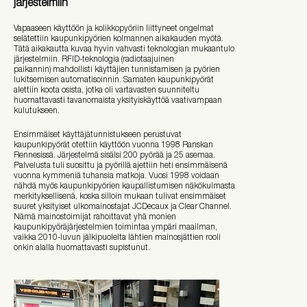
järjestelmiin
Vapaaseen käyttöön ja kolikkopyöriin liittyneet ongelmat
selätettiin kaupunkipyörien kolmannen aikakauden myötä.
Tätä aikakautta kuvaa hyvin vahvasti teknologian mukaantulo
järjestelmiin. RFID-teknologia (radiotaajuinen
paikannin) mahdollisti käyttäjien tunnistamisen ja pyörien
lukitsemisen automatisoinnin. Samaten kaupunkipyörät
alettiin koota osista, jotka oli vartavasten suunniteltu
huomattavasti tavanomaista yksityiskäyttöä vaativampaan
kulutukseen.
Ensimmäiset käyttäjätunnistukseen perustuvat
kaupunkipyörät otettiin käyttöön vuonna 1998 Ranskan
Rennesissä. Järjestelmä sisälsi 200 pyörää ja 25 asemaa.
Palvelusta tuli suosittu ja pyörillä ajettiin heti ensimmäisenä
vuonna kymmeniä tuhansia matkoja. Vuosi 1998 voidaan
nähdä myös kaupunkipyörien kaupallistumisen näkökulmasta
merkityksellisenä, koska silloin mukaan tulivat ensimmäiset
suuret yksityiset ulkomainostajat JCDecaux ja Clear Channel.
Nämä mainostoimijat rahoittavat yhä monien
kaupunkipyöräjärjestelmien toimintaa ympäri maailman,
vaikka 2010-luvun jälkipuolelta lähtien mainosjättien rooli
onkin alalla huomattavasti supistunut.