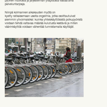
pyörien huollosta ja järjestelmän ylläpidosta vastaa aina
palveluntarjoaja.
Niinpä kolmannen aikakauden myötä on
kyetty ratkaisemaan useita ongelmia, jotka osoittautuivat
aiemmin ylivoimaisiksi: kuinka yhteiskäyttöisistä polkupyöristä
voidaan tehdä valtavaa määrää kulutusta kestäviä ja miten
väärinkäyttöä voidaan vähentää tunnistamalla käyttäjät.