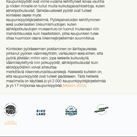
Kaupunkipyörät ovat viime vuosina kehittyneet kovaa vauhtia
ja niiden rinnalle on tullut muita kulkutapavaihtoehtoja, kuten
sähköpotkulaudat. Sähköavusteiset pyörät ovat tulleet
kiinteäksi osaksi myös
kaupunkipyöräjärjestelmiä. Pyöräpalveluiden kehittyminen
sekä uudenlaisten liikkumismuotojen, kuten
sähköpotkulautojen mukaantulo on tuonut mukanaan niin
mahdollisuuksia kuin haasteitakin, jotka kaupunkien tulee
ottaa huomioon osana liikennejärjestelmän suunnitelua.
Kiinteiden pyöräasemien poistaminen on ääritapauksissa
johtanut pyörien väärinkäyttöön, varkauksiin sekä siihen, että
pyöriä jätetään mihin vain, jopa keskelle kulkuväyliä.
Väärinkäytettynä niin polkupyörät, sähköpotkulaudat kuin
sähköpyörätkin voivat aiheuttaa
merkittäviä liikenneturvallisuusriskejä. Keskeistä kuitekin on,
että kaupunkipyörät ovat tulleet jäädäkseen. Tällä hetkellä
maailmalla on käytössä jo yli 2 000 kaupunkipyöräjärjestelmää
ja yli 17 miljoonaa kaupunkipyörää
(Meddin 2020)
.