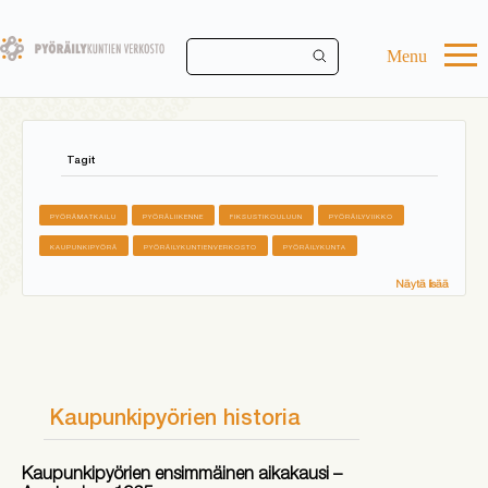
Skip
to
main
Menu
content
Tagit
PYÖRÄMATKAILU
PYÖRÄLIIKENNE
FIKSUSTIKOULUUN
PYÖRÄILYVIIKKO
KAUPUNKIPYÖRÄ
PYÖRÄILYKUNTIENVERKOSTO
PYÖRÄILYKUNTA
Näytä lisää
Kaupunkipyörien historia
Kaupunkipyörien ensimmäinen aikakausi –