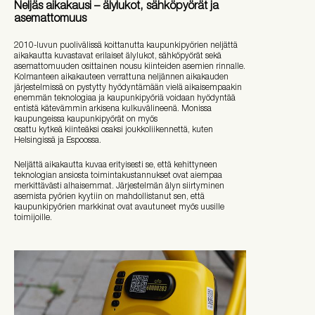
Neljäs aikakausi – älylukot, sähköpyörät ja
asemattomuus
2010-luvun puolivälissä koittanutta kaupunkipyörien neljättä
aikakautta kuvastavat erilaiset älylukot, sähköpyörät sekä
asemattomuuden osittainen nousu kiinteiden asemien rinnalle.
Kolmanteen aikakauteen verrattuna neljännen aikakauden
järjestelmissä on pystytty hyödyntämään vielä aikaisempaakin
enemmän teknologiaa ja kaupunkipyöriä voidaan hyödyntää
entistä kätevämmin arkisena kulkuvälineenä. Monissa
kaupungeissa kaupunkipyörät on myös
osattu kytkeä kiinteäksi osaksi joukkoliikennettä, kuten
Helsingissä ja Espoossa.
Neljättä aikakautta kuvaa erityisesti se, että kehittyneen
teknologian ansiosta toimintakustannukset ovat aiempaa
merkittävästi alhaisemmat. Järjestelmän älyn siirtyminen
asemista pyörien kyytiin on mahdollistanut sen, että
kaupunkipyörien markkinat ovat avautuneet myös uusille
toimijoille.