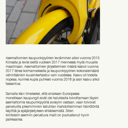
Asemattomien kaupunkipyörien leviäminen alkoi vuonna 2015
Kiinasta ja levisi sieltä vuoteen 2017 mennessä myös muualle
maailmaan. Asemattomien järjestelmien määrä kasvoi vuonna
2017 lähes kolmanneksella ja kaupunkipyörien kokonaismäärä
vähintäänkin kuusinkertaistui vain vuodessa. Kasvu oli todella
nopeaa, kunnes kupla puhkesi vuonna 2018 ja alan kasvu alkoi
tasaantua.
Samalla kävi ilmeiseksi, että ainakaan Euroopassa
monetkaan kaupungit eivät ole halukkaita toivottamaan täysin
asemattomia kaupunkipyöriä avosylin vastaan, vaan toivovat
palveluilta pikemminkin katutilan mahdollisimman häiriötöntä
käyttöä ja epäjärjestyksen ehkäisemistä. Siten
kiinteisiin asemiin perustuva malli on puolustanut hyvin
paikkaansa.