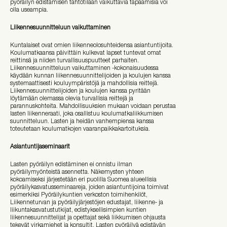
pyöräilyn edistämisen tahtotilaan vaikuttavia tapaamisia voi
olla useampia.
Liikennesuunnitteluun vaikuttaminen
Kuntalaiset ovat omien liikenneolosuhteidensa asiantuntijoita.
Koulumatkaansa päivittäin kulkevat lapset tuntevat omat
reittinsä ja niiden turvallisuuspuutteet parhaiten.
Liikennesuunnitteluun vaikuttaminen -kokonaisuudessa
käydään kunnan liikennesuunnittelijoiden ja koulujen kanssa
systemaattisesti kouluympäristöjä ja mahdollisia reittejä.
Liikennesuunnittelijoiden ja koulujen kanssa pyritään
löytämään olemassa olevia turvallisia reittejä ja
parannuskohteita. Mahdollisuuksien mukaan voidaan perustaa
lasten liikenneraati, joka osallistuu koulumatkaliikkumisen
suunnitteluun. Lasten ja heidän vanhempiensa kanssa
toteutetaan koulumatkojen vaaranpaikkakartoituksia.
Asiantuntijaseminaarit
Lasten pyöräilyn edistäminen ei onnistu ilman
pyöräilymyönteistä asennetta. Näkemysten yhteen
kokoamiseksi järjestetään eri puolilla Suomea alueellisia
pyöräilykasvatusseminaareja, joiden asiantuntijoina toimivat
esimerkiksi Pyöräilykuntien verkoston toimihenkilöt,
Liikenneturvan ja pyöräilyjärjestöjen edustajat, liikenne- ja
liikuntakasvatustutkijat, edistyksellisimpien kuntien
liikennesuunnittelijat ja opettajat sekä liikkumisen ohjausta
tekevät virkamiehet ja konsultit. Lasten pyöräilyä edistävän