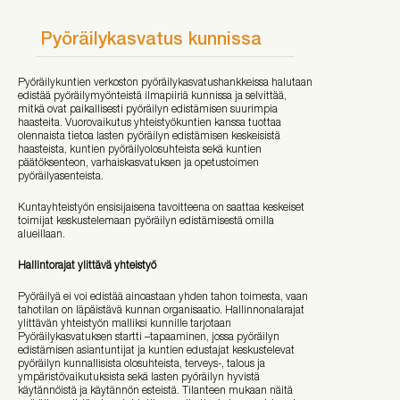
Pyöräilykasvatus kunnissa
Pyöräilykuntien verkoston pyöräilykasvatushankkeissa halutaan
edistää pyöräilymyönteistä ilmapiiriä kunnissa ja selvittää,
mitkä ovat paikallisesti pyöräilyn edistämisen suurimpia
haasteita. Vuorovaikutus yhteistyökuntien kanssa tuottaa
olennaista tietoa lasten pyöräilyn edistämisen keskeisistä
haasteista, kuntien pyöräilyolosuhteista sekä kuntien
päätöksenteon, varhaiskasvatuksen ja opetustoimen
pyöräilyasenteista.
Kuntayhteistyön ensisijaisena tavoitteena on saattaa keskeiset
toimijat keskustelemaan pyöräilyn edistämisestä omilla
alueillaan.
Hallintorajat ylittävä yhteistyö
Pyöräilyä ei voi edistää ainoastaan yhden tahon toimesta, vaan
tahotilan on läpäistävä kunnan organisaatio. Hallinnonalarajat
ylittävän yhteistyön malliksi kunnille tarjotaan
Pyöräilykasvatuksen startti –tapaaminen, jossa pyöräilyn
edistämisen asiantuntijat ja kuntien edustajat keskustelevat
pyöräilyn kunnallisista olosuhteista, terveys-, talous ja
ympäristövaikutuksista sekä lasten pyöräilyn hyvistä
käytännöistä ja käytännön esteistä. Tilanteen mukaan näitä