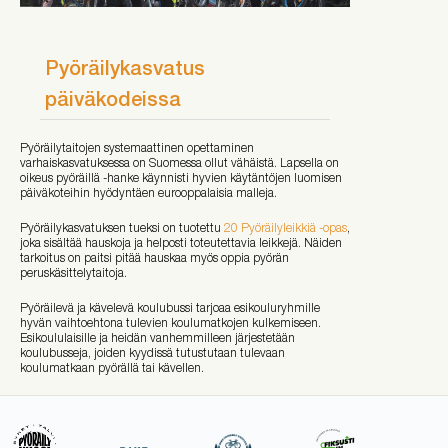
Pyöräilykasvatus
päiväkodeissa
Pyöräilytaitojen systemaattinen opettaminen
varhaiskasvatuksessa on Suomessa ollut vähäistä. Lapsella on
oikeus pyöräillä -hanke käynnisti hyvien käytäntöjen luomisen
päiväkoteihin hyödyntäen eurooppalaisia malleja.
Pyöräilykasvatuksen tueksi on tuotettu
20 Pyöräilyleikkiä -opas
,
joka sisältää hauskoja ja helposti toteutettavia leikkejä. Näiden
tarkoitus on paitsi pitää hauskaa myös oppia pyörän
peruskäsittelytaitoja.
Pyöräilevä ja kävelevä koulubussi tarjoaa esikouluryhmille
hyvän vaihtoehtona tulevien koulumatkojen kulkemiseen.
Esikoululaisille ja heidän vanhemmilleen järjestetään
koulubusseja, joiden kyydissä tutustutaan tulevaan
koulumatkaan pyörällä tai kävellen.