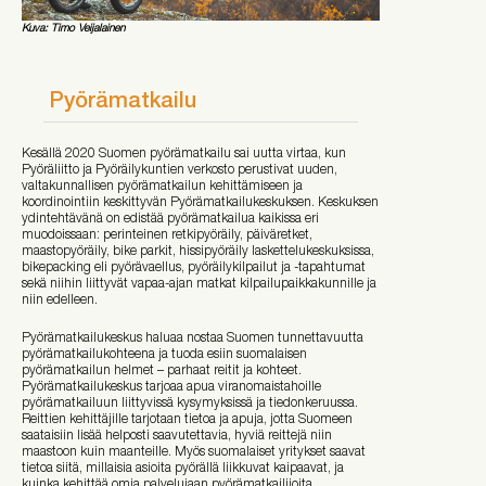
Kuva: Timo Veijalainen
Pyörämatkailu
Kesällä 2020 Suomen pyörämatkailu sai uutta virtaa, kun
Pyöräliitto ja Pyöräilykuntien verkosto perustivat uuden,
valtakunnallisen pyörämatkailun kehittämiseen ja
koordinointiin keskittyvän Pyörämatkailukeskuksen. Keskuksen
ydintehtävänä on edistää pyörämatkailua kaikissa eri
muodoissaan: perinteinen retkipyöräily, päiväretket,
maastopyöräily, bike parkit, hissipyöräily laskettelukeskuksissa,
bikepacking eli pyörävaellus, pyöräilykilpailut ja -tapahtumat
sekä niihin liittyvät vapaa-ajan matkat kilpailupaikkakunnille ja
niin edelleen.
Pyörämatkailukeskus haluaa nostaa Suomen tunnettavuutta
pyörämatkailukohteena ja tuoda esiin suomalaisen
pyörämatkailun helmet – parhaat reitit ja kohteet.
Pyörämatkailukeskus tarjoaa apua viranomaistahoille
pyörämatkailuun liittyvissä kysymyksissä ja tiedonkeruussa.
Reittien kehittäjille tarjotaan tietoa ja apuja, jotta Suomeen
saataisiin lisää helposti saavutettavia, hyviä reittejä niin
maastoon kuin maanteille. Myös suomalaiset yritykset saavat
tietoa siitä, millaisia asioita pyörällä liikkuvat kaipaavat, ja
kuinka kehittää omia palvelujaan pyörämatkailijoita