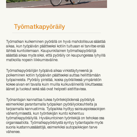
Työmatkapyöräily
Työmatkan kulkeminen pyörällä on hyvä mahdollisuus säästää
aikaa, kun työpäivän päätteeksi kotiin tultuaan ei tarvitse enää
lähteä kuntoilemaan. Kaupunkilainen työmatkapyöräilijä
säästää aikaa myös siksi, että pyöräily on kaupungeissa lyhyillä
matkoilla nopein liikkumisväline.
Työmatkapyöräilijän työpäivä alkaa virkistäytyneenä ja
polkeminen kotiin työpäivän päätteeksi auttaa hellittämään
työpaineista. Pyöräily piristää, koska pyöräillessä ympäristön
kokee aivan eri tavalla kuin muilla kulkuvälineillä liikuttaessa:
äänet ja tuoksut sekä sää ovat helposti aistittavissa.
Työnantajan kannattaa tukea työntekijöidensä pyöräilyä
esimerkiksi parantamalla työpaikan pyöräilyolosuhteita ja
tarjoamalla kannustimia. Työpaikka hyötyy sairauspoissaolojen
vähentymisestä, kun työntekijän kunto kohentuu
työmatkapyöräilyllä. Hyväkuntoinen työntekijä on tehokas osa
organisaatiota. Työmatkapyöräilystä syntyy työantajalle myös
suoria kustannussäästöjä, esimerkiksi autopaikkojen tarve
vähenee.