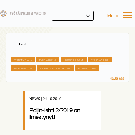
Skip
to
main
Menu
content
Tagit
PYÖRÄMATKAILU
PYÖRÄLIIKENNE
FIKSUSTIKOULUUN
PYÖRÄILYVIIKKO
KAUPUNKIPYÖRÄ
PYÖRÄILYKUNTIENVERKOSTO
PYÖRÄILYKUNTA
Näytä lisää
NEWS | 24.10.2019
Poljin-lehti 2/2019 on
ilmestynyt!