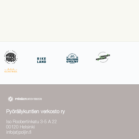
Pyöräilykuntien verkosto ry
Iso Roobertinkatu 3-5 A 22
00120 Helsinki
info(at)poljin.fi