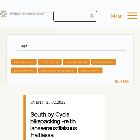
Skip
to
main
Menu
content
Tagit
PYÖRÄMATKAILU
PYÖRÄLIIKENNE
FIKSUSTIKOULUUN
PYÖRÄILYVIIKKO
KAUPUNKIPYÖRÄ
PYÖRÄILYKUNTIENVERKOSTO
PYÖRÄILYKUNTA
Näytä lisää
EVENT | 25.02.2022
South by Cycle
bikepacking -reitin
lanseeraustilaisuus
Haltiassa