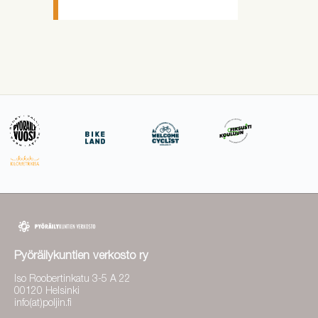
Pyöräilykuntien verkosto ry
Iso Roobertinkatu 3-5 A 22
00120 Helsinki
info(at)poljin.fi