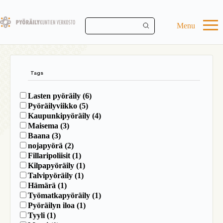
Skip
to
main
Menu
content
Tags
Lasten pyöräily
(6)
Pyöräilyviikko
(5)
Kaupunkipyöräily
(4)
Maisema
(3)
Baana
(3)
nojapyörä
(2)
Fillaripoliisit
(1)
Kilpapyöräily
(1)
Talvipyöräily
(1)
Hämärä
(1)
Työmatkapyöräily
(1)
Pyöräilyn iloa
(1)
Tyyli
(1)