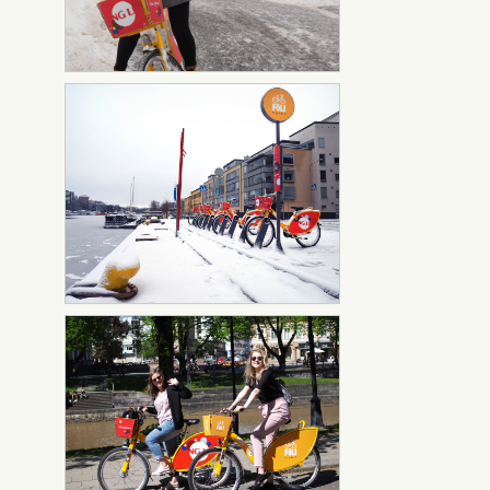
Föllärit talvi asema
Föllärit talvi.asema kuvannut
kuvannut
Samu Valleala
Föllärit kuvannut
Föllärit kuvannut Anna Lilja