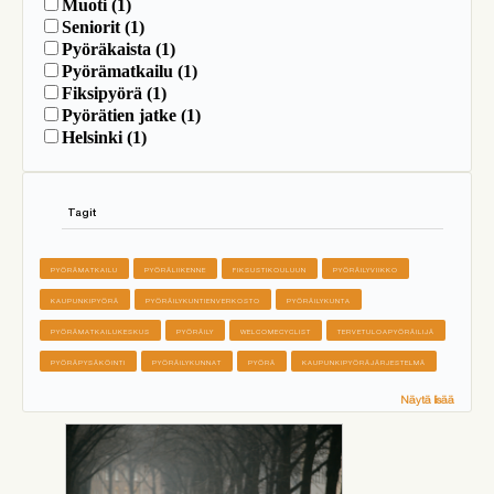
Muoti
(1)
Seniorit
(1)
Pyöräkaista
(1)
Pyörämatkailu
(1)
Fiksipyörä
(1)
Pyörätien jatke
(1)
Helsinki
(1)
Tagit
PYÖRÄMATKAILU
PYÖRÄLIIKENNE
FIKSUSTIKOULUUN
PYÖRÄILYVIIKKO
KAUPUNKIPYÖRÄ
PYÖRÄILYKUNTIENVERKOSTO
PYÖRÄILYKUNTA
PYÖRÄMATKAILUKESKUS
PYÖRÄILY
WELCOMECYCLIST
TERVETULOAPYÖRÄILIJÄ
PYÖRÄPYSÄKÖINTI
PYÖRÄILYKUNNAT
PYÖRÄ
KAUPUNKIPYÖRÄJÄRJESTELMÄ
Näytä lisää