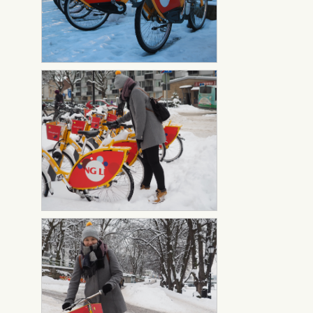
Föllärit talvi 2
Föllärit talvi 2 kuvannut
kuvannut
Katariina Salokannel
Föllärit talvi 3
Föllärit_talvi 3_kuvannut
kuvannut
Katariina Salokannel