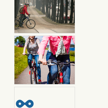
Pyöräilijä
Nimeä lähteeksi:
ylittämässä
Pyöräilykuntien verkosto /
raitiovaunukiskoja
Antero Aaltonen
Pyöräily kasvattaa suosiotaan
Lappenranta
Lappeenrannassa. Kuva: Mikko
Nikkinen.