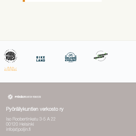
Pyöräilykuntien verkosto ry
Iso Roobertinkatu 3-5 A 22
00120 Helsinki
info(at)poljin.fi