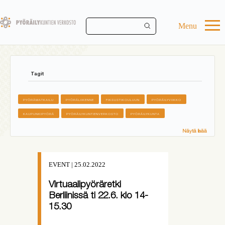
Skip
to
main
Menu
content
Tagit
PYÖRÄMATKAILU
PYÖRÄLIIKENNE
FIKSUSTIKOULUUN
PYÖRÄILYVIIKKO
KAUPUNKIPYÖRÄ
PYÖRÄILYKUNTIENVERKOSTO
PYÖRÄILYKUNTA
Näytä lisää
EVENT | 25.02.2022
Virtuaalipyöräretki
Berliinissä ti 22.6. klo 14-
15.30