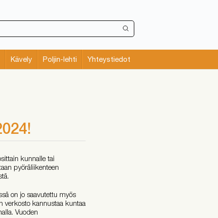
Kävely
Poljin-lehti
Yhteystiedot
2024!
ttain kunnalle tai
etaan pyöräliikenteen
stä.
essä on jo saavutettu myös
ien verkosto kannustaa kuntaa
malla. Vuoden