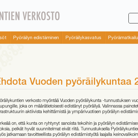
söt
Pyöräilyn edistäminen
Pyöräilykasvatus
Pyörämatkailu
hdota Vuoden pyöräilykuntaa 
öräilykuntien verkosto myöntää Vuoden pyöräilykunta -tunnustuksen vuosi
upungille, joka on määrätietoisesti edistänyt pyöräilyä. Valinnassa painot
frastruktuurin aktiivista kehittämistä ja ympärivuotisen pyöräilyn edistämi
rkeää on, että kunta on ryhtynyt sanoista tekoihin ja pyöräilyn edistämis
loksia, pelkät hyvät suunnitelmat eivät riitä. Tunnustuksella Pyöräilykunt
ös jatkamaan tavoitteellista pyöräilyn edistämistyötä laajalla keinovalikoi