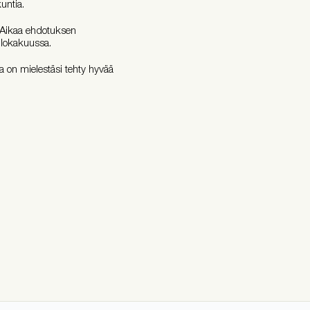
untia.
 Aikaa ehdotuksen
-lokakuussa.
sa on mielestäsi tehty hyvää