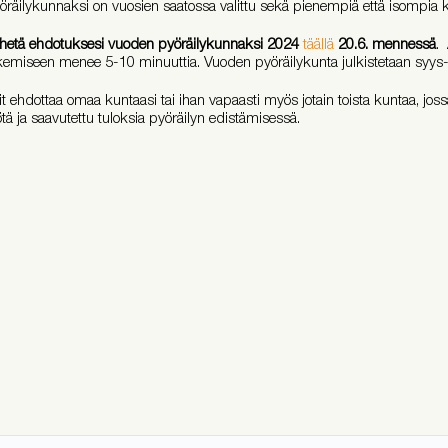
öräilykunnaksi on vuosien saatossa valittu sekä pienempiä että isompia k
hetä ehdotuksesi vuoden pyöräilykunnaksi 2024
täällä
20.6. mennessä
.
kemiseen menee 5-10 minuuttia. Vuoden pyöräilykunta julkistetaan syys
it ehdottaa omaa kuntaasi tai ihan vapaasti myös jotain toista kuntaa, jos
ötä ja saavutettu tuloksia pyöräilyn edistämisessä.