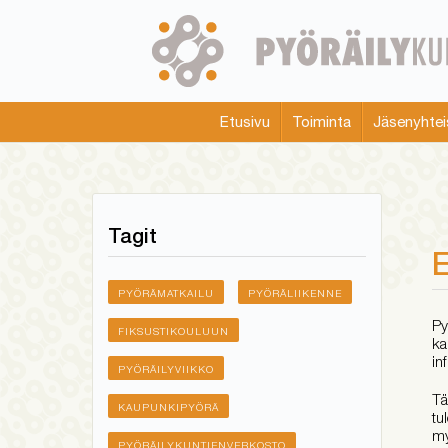
Skip
to
main
content
Etusivu
Toiminta
Jäsenyhtei
Main
menu
Tagit
E
PYÖRÄMATKAILU
PYÖRÄLIIKENNE
Py
FIKSUSTIKOULUUN
ka
in
PYÖRÄILYVIIKKO
Tä
KAUPUNKIPYÖRÄ
tu
my
PYÖRÄILYKUNTIENVERKOSTO