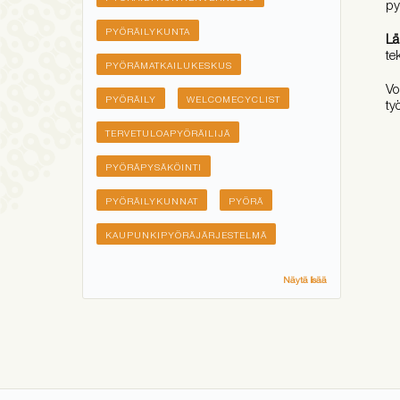
py
PYÖRÄILYKUNTA
Lä
te
PYÖRÄMATKAILUKESKUS
Vo
PYÖRÄILY
WELCOMECYCLIST
ty
TERVETULOAPYÖRÄILIJÄ
PYÖRÄPYSÄKÖINTI
PYÖRÄILYKUNNAT
PYÖRÄ
KAUPUNKIPYÖRÄJÄRJESTELMÄ
Näytä lisää