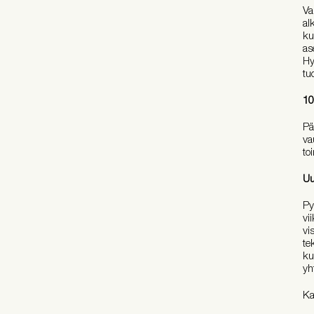
Va
al
ku
as
Hy
tu
10
Pä
va
to
Uu
Py
vi
vi
te
ku
yh
Ka