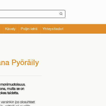
Kävely
Poljin-lehti
Yhteystiedot
ana Pyöräily
n monimuotoisuus.
tona, mutta se on
okea taidetta.
 varsinkin jos olosuhteet
a -reittejä eri puolilla