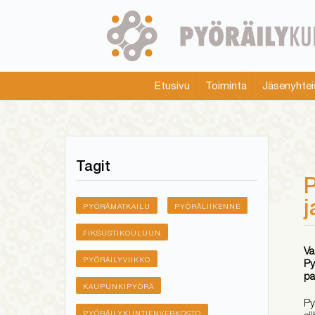
Skip
to
main
content
Etusivu
Toiminta
Jäsenyhtei
Main
menu
Tagit
P
j
PYÖRÄMATKAILU
PYÖRÄLIIKENNE
FIKSUSTIKOULUUN
Va
PYÖRÄILYVIIKKO
Py
pa
KAUPUNKIPYÖRÄ
Py
si
PYÖRÄILYKUNTIENVERKOSTO