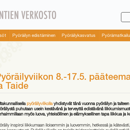
söt
Pyöräilyn edistäminen
Pyöräilykasvatus
Pyörämatkailu
yöräilyviikon 8.-17.5. pääteem
a Taide
ltakunnallisella
pyöräilyviikolla
yhdistyvät tänä vuonna pyöräilyn ja taitee
öräilystä puhutaan usein kestävänä ja terveyttä edistävänä liikkumismuo
rhaimmillaan myös luova, yhteisöllinen ja elämyksellinen tapa liikkua ja k
öräily inspiroi liikkumaan iloisemmin ja luovemmin, hetkessä ja kätevästi,
ihen kannustavat.
Pyöräilyviikolla on tarjolla taidepainotteisia pyöräilyretkiä j