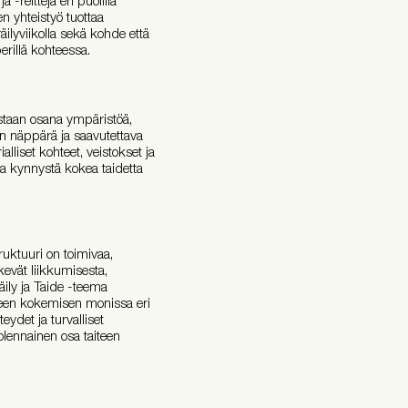
en yhteistyö tuottaa
äilyviikolla sekä kohde että
erillä kohteessa.
astaan osana ympäristöä,
 on näppärä ja saavutettava
ialliset kohteet, veistokset ja
taa kynnystä kokea taidetta
truktuuri on toimivaa,
ekevät liikkumisesta,
äily ja Taide -teema
iteen kokemisen monissa eri
eydet ja turvalliset
olennainen osa taiteen