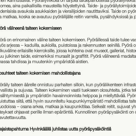
omea, aina paikallisilla mausteilla höystettyinä. Taide- ja pyöräilytoimijoid
denlaisia avauksia asukkaiden ja vierailijoiden nautittaviksi. Taide on pyör
a matkaa, koska se avautuu pyöräilijälle reitin varrella, pysähdyksissä ja p
örä välineenä taiteen kokemiseen
örä on erinomainen väline taiteen kokemiseen. Pyöräillessä taide tulee v
ös arjessa – kaduilla, aukioilla, puistoissa ja rakennusten seinillä. Pyörä
lkuväline erilaisille kierroksille, joissa kohteina ovat museot, galleriat, histor
u julkinen taide, esimerkiksi muraalit ja graffitit. Pyörä välineenä madal
assa tahdissa ja muutenkin ympäristöä aistien.
osuhteet taiteen kokemisen mahdollistajana
öräily taiteen äärelle onnistuu parhaiten silloin, kun pyöräliikenteen infras
rvallista ja sujuvaa. Taiteen kokeminen vaatii tuekseen olosuhteita, jotka t
sähtymisestä ja ympäristön havainnoinnista helppoa ja miellyttävää. Pyör
istuttaa siitä, että hyvin suunniteltu kaupunkiympäristö mahdollistaa ta
odoissa – osana arkea, matkaa ja kaupunkitilaa. Selkeät reitit, sujuvat yht
steykset ohjaavat perille ilman epäröintiä. Kunnollinen pyöräpysäköinti on 
avutettavuutta.
ajaistapahtuma Hyvinkäällä juhlistaa uutta pyöräpysäköintiä