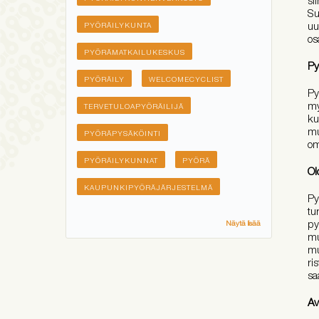
Su
uu
PYÖRÄILYKUNTA
os
PYÖRÄMATKAILUKESKUS
Py
PYÖRÄILY
WELCOMECYCLIST
Py
my
TERVETULOAPYÖRÄILIJÄ
ku
mu
PYÖRÄPYSÄKÖINTI
om
PYÖRÄILYKUNNAT
PYÖRÄ
Ol
KAUPUNKIPYÖRÄJÄRJESTELMÄ
Py
tu
py
Näytä lisää
mu
mu
ri
sa
Av