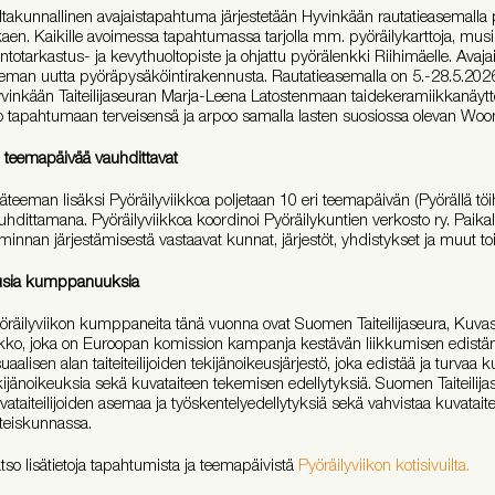
ltakunnallinen avajaistapahtuma järjestetään Hyvinkään rautatieasemalla p
kaen. Kaikille avoimessa tapahtumassa tarjolla mm. pyöräilykarttoja, mus
ntotarkastus- ja kevythuoltopiste ja ohjattu pyörälenkki Riihimäelle. Avaja
eman uutta pyöräpysäköintirakennusta. Rautatieasemalla on 5.-28.5.2026 esi
vinkään Taiteilijaseuran Marja-Leena Latostenmaan taidekeramiikkanäytte
o tapahtumaan terveisensä ja arpoo samalla lasten suosiossa olevan W
 teemapäivää vauhdittavat
äteeman lisäksi Pyöräilyviikkoa poljetaan 10 eri teemapäivän (Pyörällä töi
uhdittamana. Pyöräilyviikkoa koordinoi Pyöräilykuntien verkosto ry. Paikal
iminnan järjestämisestä vastaavat kunnat, järjestöt, yhdistykset ja muut to
sia kumppanuuksia
öräilyviikon kumppaneita tänä vuonna ovat Suomen Taiteilijaseura, Kuvas
ikko, joka on Euroopan komission kampanja kestävän liikkumisen edistä
suaalisen alan taiteiteilijoiden tekijänoikeusjärjestö, joka edistää ja turvaa ku
kijänoikeuksia sekä kuvataiteen tekemisen edellytyksiä. Suomen Taiteilija
vataiteilijoiden asemaa ja työskentelyedellytyksiä sekä vahvistaa kuvatait
teiskunnassa.
tso lisätietoja tapahtumista ja teemapäivistä
Pyöräilyviikon kotisivuilta.