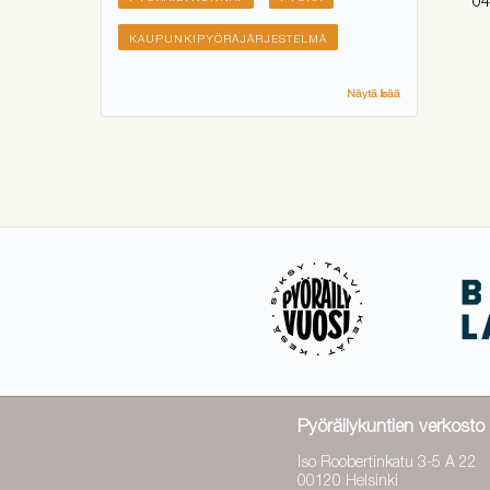
KAUPUNKIPYÖRÄJÄRJESTELMÄ
Näytä lisää
Pyöräilykuntien verkosto 
Iso Roobertinkatu 3-5 A 22
00120 Helsinki