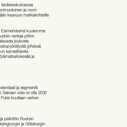
a tiedekeskuksessa
monimuotoinen ja moni-
ävään kasvuun matkakohteille
na. Esimerkkeinä kuulemme
otsin rantoja pitkin
stavasta joukosta
ailupyöräilystä jylhässä
lun kansallisesta
yörämatkailukesää ja
entiaali ja segmentit.
t. Saksan visio on olla 2030
Puhe kuullaan verkon
a palkittiin Ruotsin
elsingborgin ja Göteborgin