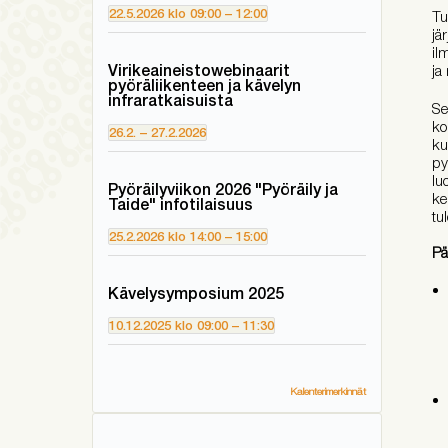
22.5.2026
klo
09:00
–
12:00
Tu
jä
il
ja
Virikeaineistowebinaarit
pyöräliikenteen ja kävelyn
infraratkaisuista
Se
ko
26.2.
–
27.2.2026
ku
py
lu
Pyöräilyviikon 2026 "Pyöräily ja
ke
Taide" infotilaisuus
tu
25.2.2026
klo
14:00
–
15:00
Pä
Kävelysymposium 2025
10.12.2025
klo
09:00
–
11:30
Kalenterimerkinnät