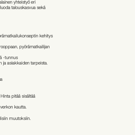
lainen yhteistyö eri
a luoda talouskasvua sekä
örämatkailukonseptin kehitys
Eurooppaan, pyörämatkailijan
jä -tunnus
ja asiakkaiden tarpeista.
sa
Hinta pitää sisältää
verkon kautta.
lisiin muutoksiin.