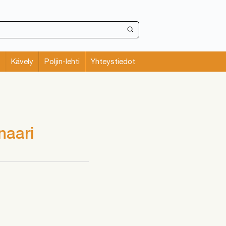
Kävely
Poljin-lehti
Yhteystiedot
naari