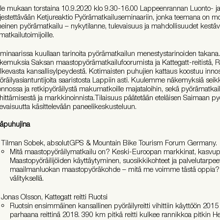
le mukaan torstaina 10.9.2020 klo 9.30-16.00 Lappeenrannan Luonto- j
rjestettävään Ketjureaktio Pyörämatkailuseminaariin, jonka teemana on 
meinen pyörämatkailu – nykytilanne, tulevaisuus ja mahdollisuudet kest
 matkailutoimijoille.
minaarissa kuullaan tarinoita pyörämatkailun menestystarinoiden taka
kemuksia Saksan maastopyörämatkailufoorumista ja Kattegatt-reitistä, Ru
lkevasta kansallisylpeydestä. Kotimaisten puhujien kattaus koostuu inno
öräilyasiantuntijoita saaristosta Lappiin asti. Kuulemme näkemyksiä seikk
onnossa ja retkipyöräilystä makumatkoille majataloihin, sekä pyörämatkai
hittämisestä ja markkinoinnista.Tilaisuus päätetään eteläisen Saimaan p
levaisuutta käsittelevään paneelikeskusteluun.
äpuhujina
Tilman Sobek, absolutGPS & Mountain Bike Tourism Forum Germany.
Mitä maastopyöräilymatkailu on? Keski-Euroopan markkinat, kasvupot
Maastopyöräilijöiden käyttäytyminen, suosikkikohteet ja palvelutarpee
maailmanluokan maastopyöräkohde – mitä me voimme tästä oppia? 
välityksellä.
Jonas Olsson, Kattegatt reitti Ruotsi
Ruotsin ensimmäinen kansallinen pyöräilyreitti vihittiin käyttöön 2015 j
parhaana reittinä 2018. 390 km pitkä reitti kulkee rannikkoa pitkin H