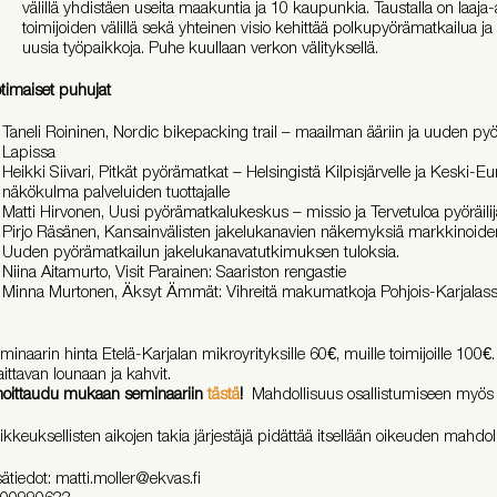
välillä yhdistäen useita maakuntia ja 10 kaupunkia. Taustalla on laaja-a
toimijoiden välillä sekä yhteinen visio kehittää polkupyörämatkailua j
uusia työpaikkoja. Puhe kuullaan verkon välityksellä.
timaiset puhujat
Taneli Roininen, Nordic bikepacking trail – maailman ääriin ja uuden py
Lapissa
Heikki Siivari, Pitkät pyörämatkat – Helsingistä Kilpisjärvelle ja Keski-
näkökulma palveluiden tuottajalle
Matti Hirvonen, Uusi pyörämatkalukeskus – missio ja Tervetuloa pyöräili
Pirjo Räsänen, Kansainvälisten jakelukanavien näkemyksiä markkinoiden 
Uuden pyörämatkailun jakelukanavatutkimuksen tuloksia.
Niina Aitamurto, Visit Parainen: Saariston rengastie
Minna Murtonen, Äksyt Ämmät: Vihreitä makumatkoja Pohjois-Karjalas
minaarin hinta Etelä-Karjalan mikroyrityksille 60€, muille toimijoille 100€. 
ittavan lounaan ja kahvit.
moittaudu mukaan seminaariin
tästä
!
Mahdollisuus osallistumiseen myös 
ikkeuksellisten aikojen takia järjestäjä pidättää itsellään oikeuden mahdol
sätiedot: matti.moller@ekvas.fi
00990633