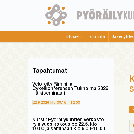
Skip
to
main
content
Etusivu
Toiminta
Jäsenyhtei
Main
menu
Tapahtumat
K
Velo-city Rimini ja
Cykelkonferensen Tukholma 2026
-jälkiseminaari
22.9.2026
klo
09:15
–
12:00
Kutsu: Pyöräilykuntien verkosto
ry:n vuosikokous pe 22.5. klo
10.00 ja seminaari klo 9.00-10.00