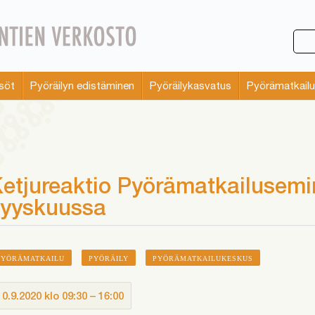
söt
Pyöräilyn edistäminen
Pyöräilykasvatus
Pyörämatkailu
etjureaktio Pyörämatkailusemi
syyskuussa
PYÖRÄMATKAILU
PYÖRÄILY
PYÖRÄMATKAILUKESKUS
10.9.2020
klo
09:30
–
16:00