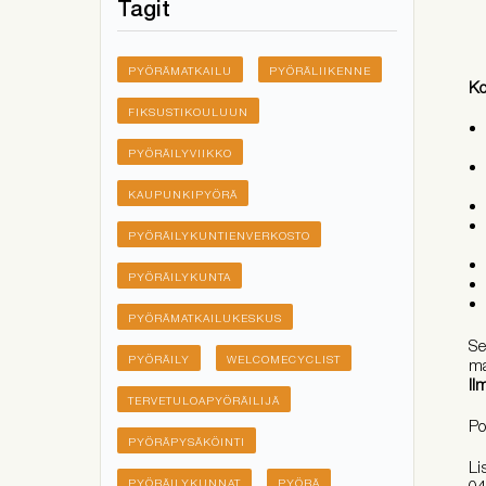
Tagit
PYÖRÄMATKAILU
PYÖRÄLIIKENNE
Ko
FIKSUSTIKOULUUN
PYÖRÄILYVIIKKO
KAUPUNKIPYÖRÄ
PYÖRÄILYKUNTIENVERKOSTO
PYÖRÄILYKUNTA
PYÖRÄMATKAILUKESKUS
Se
PYÖRÄILY
WELCOMECYCLIST
ma
Il
TERVETULOAPYÖRÄILIJÄ
Po
PYÖRÄPYSÄKÖINTI
Li
04
PYÖRÄILYKUNNAT
PYÖRÄ