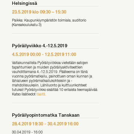
Helsingissä
23.5.2019
klo
09:30
–
15:30
Paikka: Kaupunkiympäristön toimiala, auditorio
(Kansakoulukatu 3)
Pyöräilyviikko 4.-12.5.2019
4.5.2019 00:00
-
12.5.2019 11:00
Valtakunnallista Pyöräilyviikkoa vietetään satojen
tapahtumien ja muiden pyöräilyaktiviteettien
vauhdittamana 4.-12.5.2019. Pääteema on tänä
vuonna pyörämatkailu, painottuen oman kunnan ja
lähialueen pyörämatkailukohteisiin ja -
mahdollisuuksiin. Lähiluonto ja kulttuurikohteet
tutuksi! Pyöräilyviikko sisältää 10 erilaista teemapäivää.
Katso lisätiedot
täältä.
Pyöräilyopintomatka Tanskaan
28.4.2019 19:30
-
30.4.2019 16:00
30.04.2019 - 16:00