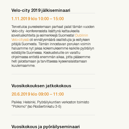
Velo-city 2019 jälkiseminaari
1.11.2019
klo
10:00
–
15:00
Tervetuloa pureskelemaan parhaat palat tämän vuoden
Velo-city -konferenssista lisättynä kattauksella
sovelluskohteita ja esimerkkejä Suomesta!
Dublinin
Velo-cityssä
oli ennätysmäärä osallistujia ja esityksen
pitäjiä Suomesta. Tämän innostavan porukan voimin
haluamme nyt jakaa kokemuksemme kaikille pyöräilyn
edistäjille Suomessa. Keskusteluille on varattu
ohjelmassa entistä enemmän aikaa, jotta pääsemme
heti jalostamaan ja tarvittaessa kyseenalaistamaan
kuulemaamme.
Vuosikokouksen jatkokokous
20.6.2019
klo
09:00
–
11:00
Paikka: Helsinki, Pyöräilykuntien verkoston toimisto
"Polkimo" (Iso Roobertinkatu 3-5)
Vuosikokous ja pyöräilyseminaari