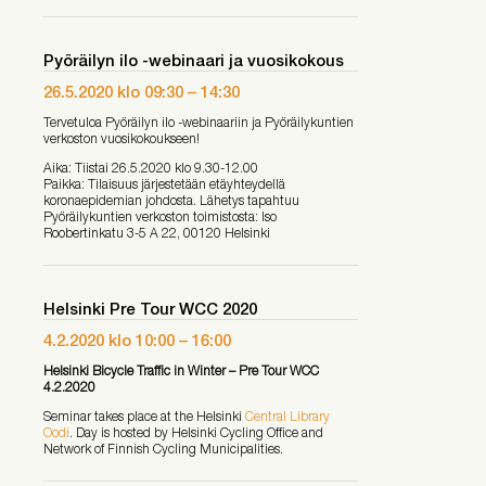
Pyöräilyn ilo -webinaari ja vuosikokous
26.5.2020
klo
09:30
–
14:30
Tervetuloa Pyöräilyn ilo -webinaariin ja Pyöräilykuntien
verkoston vuosikokoukseen!
Aika: Tiistai 26.5.2020 klo 9.30-12.00
Paikka: Tilaisuus järjestetään etäyhteydellä
koronaepidemian johdosta. Lähetys tapahtuu
Pyöräilykuntien verkoston toimistosta: Iso
Roobertinkatu 3-5 A 22, 00120 Helsinki
Helsinki Pre Tour WCC 2020
4.2.2020
klo
10:00
–
16:00
Helsinki Bicycle Traffic in Winter – Pre Tour WCC
4.2.2020
Seminar takes place at the Helsinki
Central Library
Oodi
. Day is hosted by Helsinki Cycling Office and
Network of Finnish Cycling Municipalities.