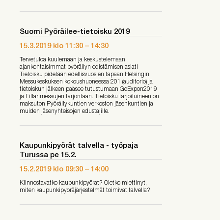
Suomi Pyöräilee-tietoisku 2019
15.3.2019
klo
11:30
–
14:30
Tervetuloa kuulemaan ja keskustelemaan
ajankohtaisimmat pyöräilyn edistämisen asiat!
Tietoisku pidetään edellisvuosien tapaan Helsingin
Messukeskuksen kokoushuoneessa 201 (auditorio) ja
tietoiskun jälkeen pääsee tutustumaan GoExpon2019
ja Fillarimessujen tarjontaan. Tietoisku tarjoiluineen on
maksuton Pyöräilykuntien verkoston jäsenkuntien ja
muiden jäsenyhteisöjen edustajille.
Kaupunkipyörät talvella - työpaja
Turussa pe 15.2.
15.2.2019
klo
09:30
–
14:00
Kiinnostavatko kaupunkipyörät? Oletko miettinyt,
miten kaupunkipyöräjärjestelmät toimivat talvella?