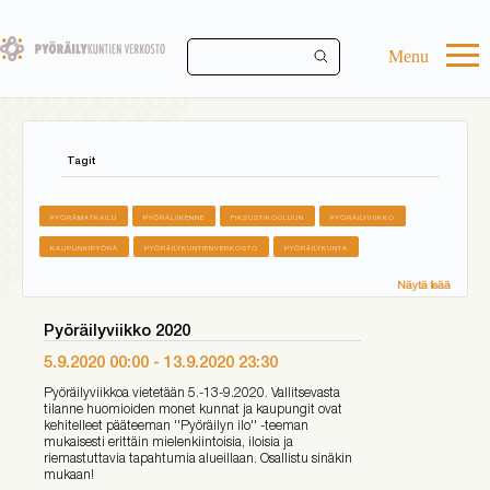
Skip
to
main
Menu
content
Tagit
PYÖRÄMATKAILU
PYÖRÄLIIKENNE
FIKSUSTIKOULUUN
PYÖRÄILYVIIKKO
KAUPUNKIPYÖRÄ
PYÖRÄILYKUNTIENVERKOSTO
PYÖRÄILYKUNTA
Näytä lisää
Pyöräilyviikko 2020
5.9.2020 00:00
-
13.9.2020 23:30
Pyöräilyviikkoa vietetään 5.-13-9.2020. Vallitsevasta
tilanne huomioiden monet kunnat ja kaupungit ovat
kehitelleet pääteeman ''Pyöräilyn ilo'' -teeman
mukaisesti erittäin mielenkiintoisia, iloisia ja
riemastuttavia tapahtumia alueillaan. Osallistu sinäkin
mukaan!