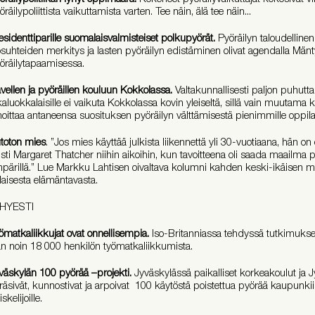
öräilypoliittista vaikuttamista varten. Tee näin, älä tee näin...
esidenttiparille suomalaisvalmisteiset polkupyörät.
Pyöräilyn taloudelline
osuhteiden merkitys ja lasten pyöräilyn edistäminen olivat agendalla Mä
öräilytapaamisessa.
vellen ja pyöräillen kouluun Kokkolassa.
Valtakunnallisesti paljon puhuttan
kaluokkalaisille ei vaikuta Kokkolassa kovin yleiseltä, sillä vain muutama
moittaa antaneensa suosituksen pyöräilyn välttämisestä pienimmille oppilai
toton mies
. ”Jos mies käyttää julkista liikennettä yli 30-vuotiaana, hän 
listi Margaret Thatcher niihin aikoihin, kun tavoitteena oli saada maailma 
pärillä.” Lue Markku Lahtisen oivaltava kolumni kahden keski-ikäisen m
ilaisesta elämäntavasta.
HYESTI
ömatkaliikkujat ovat onnellisempia.
Iso-Britanniassa tehdyssä tutkimukse
an noin 18 000 henkilön työmatkaliikkumista.
väskylän 100 pyörää –projekti.
Jyväskylässä paikalliset korkeakoulut ja 
räsivät, kunnostivat ja arpoivat 100 käytöstä poistettua pyörää kaupunkii
skelijoille.