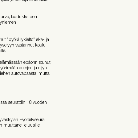
n arvo, laadukkaiden
ntyniemen
ut ”pyöräilykielto” eka- ja
 kyselyyn vastannut koulu
lle.
on elämässään epäonnistunut,
pyörimään autojen ja öljyn
iehen autovapaasta, mutta
ssa seurattiin 18 vuoden
Jyväskylän Pyöräilyseura
n muuttaneille uusille