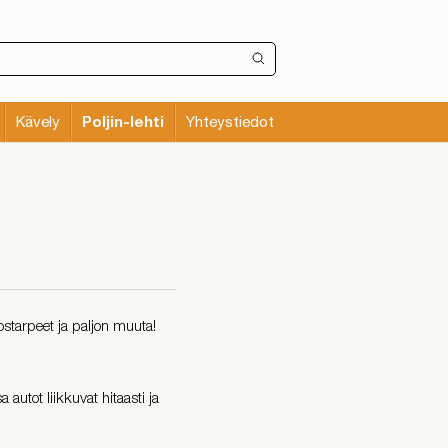
Poljin-lehti
Kävely
Yhteystiedot
ostarpeet ja paljon muuta!
a autot liikkuvat hitaasti ja