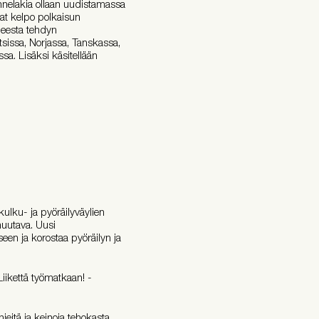
nnelakia ollaan uudistamassa
vat kelpo polkaisun
heesta tehdyn
tsissa, Norjassa, Tanskassa,
a. Lisäksi käsitellään
kulku- ja pyöräilyväylien
huutava. Uusi
een ja korostaa pyöräilyn ja
Liikettä työmatkaan! -
jeitä ja keinoja tehokasta