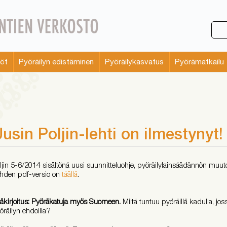
söt
Pyöräilyn edistäminen
Pyöräilykasvatus
Pyörämatkailu
usin Poljin-lehti on ilmestynyt!
ljin 5-6/2014 sisältönä uusi suunnitteluohje, pyöräilylainsäädännön muut
hden pdf-versio on
täällä
.
äkirjoitus: Pyöräkatuja myös Suomeen.
Miltä tuntuu pyöräillä kadulla, joss
öräilyn ehdoilla?