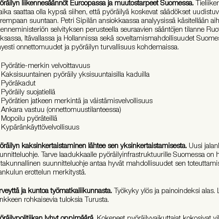
öräilyn liikennesäännöt Euroopassa ja muutostarpeet Suomessa.
Tieliike
 aika saattaa olla kypsä siihen, että pyöräilyä koskevat säädökset uudistu
rempaan suuntaan. Petri Sipilän ansiokkaassa analyysissä käsitellään ai
ikenneministeriön selvityksen perusteella seuraavien sääntöjen tilanne Ruo
ksassa, Itävallassa ja Hollannissa sekä soveltamismahdollisuudet Suomess
hyesti onnettomuudet ja pyöräilyn turvallisuus kohdemaissa.
Pyörätie-merkin velvoittavuus
Kaksisuuntainen pyöräily yksisuuntaisilla kaduilla
Pyöräkadut
Pyöräily suojatiellä
Pyörätien jatkeen merkintä ja väistämisvelvollisuus
Ankara vastuu (onnettomuustilanteessa)
Mopoilu pyöräteillä
Kypäränkäyttövelvollisuus
öräilyn kaksinkertaistaminen lähtee sen yksinkertaistamisesta.
Uusi jalan
unnitteluohje. Tarve laadukkaalle pyöräilyinfrastruktuurille Suomessa on 
ltakunnallinen suunnitteluohje antaa hyvät mahdollisuudet sen toteuttamis
lankulun erottelun merkitystä.
rveyttä ja kuntoa työmatkaliikunnasta.
Työkyky ylös ja painoindeksi alas. 
nkkeen rohkaisevia tuloksia Turusta.
öräilypolitiikan lyhyt oppimäärä.
Kokeneet pyöräilyvaikuttajat kokosivat vih