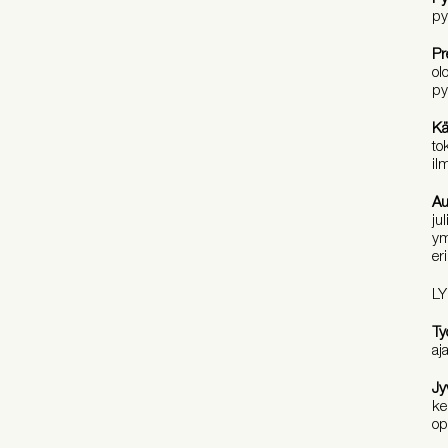
py
Pr
ol
py
Kä
to
il
Au
ju
ym
er
LY
Ty
aj
Jy
ke
opi