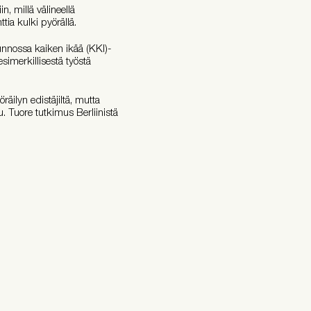
, millä välineellä
ia kulki pyörällä.
nnossa kaiken ikää (KKI)-
imerkillisestä työstä
äilyn edistäjiltä, mutta
. Tuore tutkimus Berliinistä