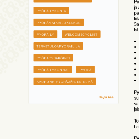
Py
ja
PYÖRÄILYKUNTA
pa
li
PYÖRÄMATKAILUKESKUS
Sa
ly
PYÖRÄILY
WELCOMECYCLIST
TERVETULOAPYÖRÄILIJÄ
PYÖRÄPYSÄKÖINTI
PYÖRÄILYKUNNAT
PYÖRÄ
KAUPUNKIPYÖRÄJÄRJESTELMÄ
Py
su
Näytä lisää
va
ja
Te
ha
Py