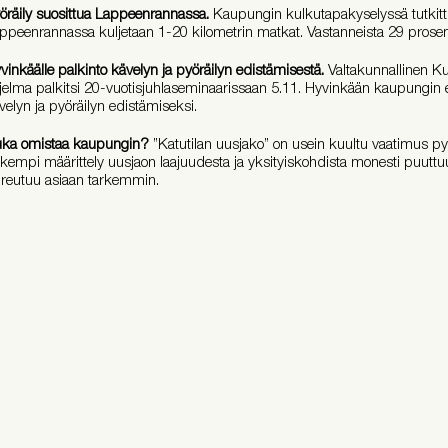
öräily suosittua Lappeenrannassa.
Kaupungin kulkutapakyselyssä tutkittiin
ppeenrannassa kuljetaan 1-20 kilometrin matkat. Vastanneista 29 prosentt
vinkäälle palkinto kävelyn ja pyöräilyn edistämisestä.
Valtakunnallinen Ku
jelma palkitsi 20-vuotisjuhlaseminaarissaan 5.11. Hyvinkään kaupungin es
velyn ja pyöräilyn edistämiseksi.
ka omistaa kaupungin?
”Katutilan uusjako” on usein kuultu vaatimus pyör
rkempi määrittely uusjaon laajuudesta ja yksityiskohdista monesti puuttuu
reutuu asiaan tarkemmin.