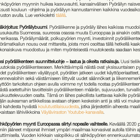
hköpyörien myynnin huikea kasvuvauhti, kansainvälisen Pyöräilyn naisv
ksusti kouluun -ohjelma ja pyöräilyyn kannustaminen kaikkina vuodeaikoi
vuston avulla. Lue verkkolehti
täällä
.
äkirjoitus: Pyöräilybuumi
. Pyöräliikenne ja pyöräily lähes kaikissa muodo
usukautta Suomessa, suuressa osassa muuta Eurooppaa ja ainakin ositt
erikassa. Pyöräilymäärät, polkupyörien myynti, investoinnit pyöräliikentee
örämatkailun nousu ovat mittareita, joista moni osoittaa tällä hetkellä ka
konaiskuva muodostuu ja miten myönteisestä muutoksesta saadaan ke
si pyöräliikenteen suunnitteluohje − laatua ja oikeita ratkaisuja.
Uusi tielii
utoksia pyöräliikenteeseen. Merkittävimpiä näistä ovat yksisuuntaisen p
det pyöräliikenteen väylätyypit, pyörätien jatkeen uudet käyttöperiaattee
ikennevaloihin sekä väistämiseen liittyvät uudet säännökset ja liikennemer
yttöön tarkoitetun ohjeen avulla voimme nyt todella nostaa pyöräliikenteen
ästä asetettuihin tavoitteisiin pyöräliikenteen määrän, sujuvuuden, turvall
ukuuttelevuuden osalta. Tämä on lähes pakollista luettavaa kaikille pyöräily
ljän aukeaman artikkelissa avataan ohjeen keskeisin anti ja sitä voi muka
ti kahdesta hyvästä
koulutustilaisuudesta
, jotka järjestettiin aiheesta maa
lkaistaan lähiviikkoina
Väyläviraston Youtube-kanavalla
.
hköpyörien myynti Euroopassa siirtyi nopealle vaihteelle.
Keväällä 2020 p
miin jääneet miljoonat ihmiset ympäri maailmaa korvasivat autolla töihin aj
uttimisella. Vuoden kirkkain valopilkku oli sähköpyörien ennenkuuluma