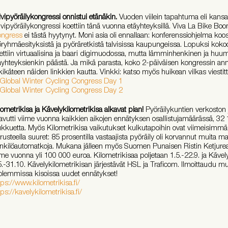
lvipyöräilykongressi onnistui etänäkin.
Vuoden viilein tapahtuma eli kansa
lvipyöräilykongressi koettiin tänä vuonna etäyhteyksillä. Viva La Bike Bo
ngress
ei tästä hyytynyt. Moni asia oli ennallaan: konferenssiohjelma koos
öryhmäesityksistä ja pyöräretkistä talvisissa kaupungeissa. Lopuksi kokoo
ettiin virtuaalisina ja baari digimuodossa, mutta lämminhenkinen ja huum
äyhteyksienkin päästä. Ja mikä parasta, koko 2-päiväisen kongressin ann
lkikäteen näiden linkkien kautta. Vinkki: katso myös huikean vilkas viestit
Global Winter Cycling Congress Day 1
Global Winter Cycling Congress Day 2
lometrikisa ja Kävelykilometrikisa alkavat pian!
Pyöräilykuntien verkoston 
avutti viime vuonna kaikkien aikojen ennätyksen osallistujamäärässä, 32 
ukkuetta. Myös Kilometrikisa vaikutukset kulkutapoihin ovat viimeisimm
rusteella suuret: 85 prosentilla vastaajista pyöräily oli korvannut muita mat
nkilöautomatkoja. Mukana jälleen myös Suomen Punaisen Ristin Ketjureakti
ime vuonna yli 100 000 euroa. Kilometrikisaa poljetaan 1.5.-22.9. ja Kävely
5.-31.10. Kävelykilometrikisan järjestävät HSL ja Traficom. Ilmoittaudu 
lemmissa kisoissa uudet ennätykset!
tps://www.kilometrikisa.fi/
tps://kavelykilometrikisa.fi/