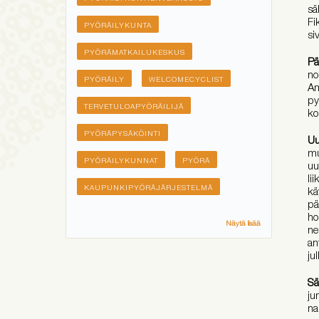
sä
Fi
PYÖRÄILYKUNTA
si
PYÖRÄMATKAILUKESKUS
Pä
no
PYÖRÄILY
WELCOMECYCLIST
Am
py
TERVETULOAPYÖRÄILIJÄ
ko
PYÖRÄPYSÄKÖINTI
Uu
mu
PYÖRÄILYKUNNAT
PYÖRÄ
uu
li
KAUPUNKIPYÖRÄJÄRJESTELMÄ
kä
pä
ho
Näytä lisää
ne
an
ju
Sä
ju
na