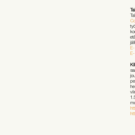
Ta
Ta
Co
ty
ko
et
jä
E-
E-
Ki
sa
jo
pe
he
vi
1.
mo
ht
ht