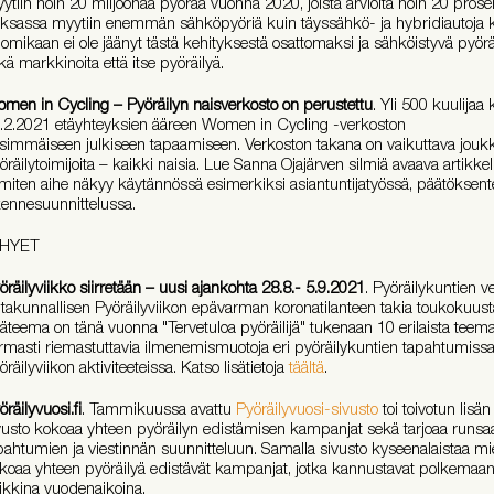
ytiin noin 20 miljoonaa pyörää vuonna 2020, joista arviolta noin 20 prosen
ksassa myytiin enemmän sähköpyöriä kuin täyssähkö- ja hybridiautoja 
omikaan ei ole jäänyt tästä kehityksestä osattomaksi ja sähköistyvä pyö
kä markkinoita että itse pyöräilyä.
men in Cycling – Pyöräilyn naisverkosto on perustettu
. Yli 500 kuulijaa
.2.2021 etäyhteyksien ääreen Women in Cycling -verkoston
simmäiseen julkiseen tapaamiseen. Verkoston takana on vaikuttava joukk
öräilytoimijoita – kaikki naisia. Lue Sanna Ojajärven silmiä avaava artikkel
 miten aihe näkyy käytännössä esimerkiksi asiantuntijatyössä, päätöksent
ikennesuunnittelussa.
YHYET
öräilyviikko siirretään – uusi ajankohta 28.8.- 5.9.2021
. Pyöräilykuntien v
ltakunnallisen Pyöräilyviikon epävarman koronatilanteen takia toukokuus
äteema on tänä vuonna "Tervetuloa pyöräilijä" tukenaan 10 erilaista teema
rmasti riemastuttavia ilmenemismuotoja eri pyöräilykuntien tapahtumissa
öräilyviikon aktiviteeteissa. Katso lisätietoja
täältä
.
öräilyvuosi.fi
. Tammikuussa avattu
Pyöräilyvuosi-sivusto
toi toivotun lisän
vusto kokoaa yhteen pyöräilyn edistämisen kampanjat sekä tarjoaa runsaast
pahtumien ja viestinnän suunnitteluun. Samalla sivusto kyseenalaistaa mi
koaa yhteen pyöräilyä edistävät kampanjat, jotka kannustavat polkemaan 
ikkina vuodenaikoina.