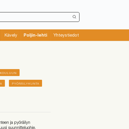
Poljin-lehti
Kävely
Yhteystiedot
IKOULUUN
SA
PYÖRÄILYKUNTA
nteen ja pyöräilyn
usi suunnitteluohje,