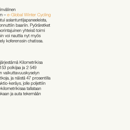
invälinen
om –
e-Global Winter Cycling
tui asiantuntijapaneeleista,
nnuttiin baariin. Pyöräretket
orintajuinen yhteisö toimi
in voi nauttia nyt myös
tely koferenssin chatissa.
järjestämä Kilometrikisa
153 polkijaa ja 2 549
än vaikuttavuuskyselyn
koja, ja näistä 47 prosentilla
o-keräys, jolle poljettiin
kilometrikisaa tallataan
mukaan ja auta tekemään