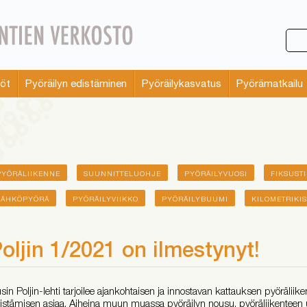
söt
Pyöräilyn edistäminen
Pyöräilykasvatus
Pyörämatkailu
PYÖRÄLIIKENNE
SUUNNITTELUOHJE
PYÖRÄILYVUOSI
FIKSUST
SÄHKÖPYÖRÄ
PYÖRÄILYVIIKKO
PYÖRÄILYBUUMI
KILOMETRIKI
oljin 1/2021 on ilmestynyt!
sin Poljin-lehti tarjoilee ajankohtaisen ja innostavan kattauksen pyöräliike
istämisen asiaa. Aiheina muun muassa pyöräilyn nousu, pyöräliikenteen u