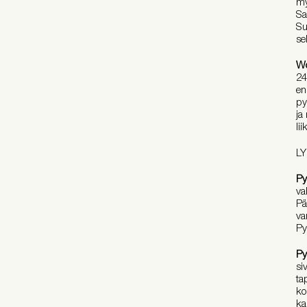
my
Sa
Su
se
Wo
24
en
py
ja
li
L
Py
va
Pä
va
Py
Py
si
ta
ko
ka