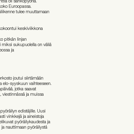
ttia oli sähköpyöriä.
koko Euroopassa.
räliikenne tulee muuttamaan
 kokoontui keskiviikkona
o pitkän linjan
i miksi sukupuolella on väliä
eossa ja
erkosto joutui siirtämään
ta elo-syyskuun vaihteeseen.
päivää, jotka saavat
, viestinnässä ja muissa
 pyöräilyn edistäjille. Uusi
i vinkkejä ja aineistoja
elikuvat pyöräilykaudesta ja
ja nauttimaan pyöräilystä