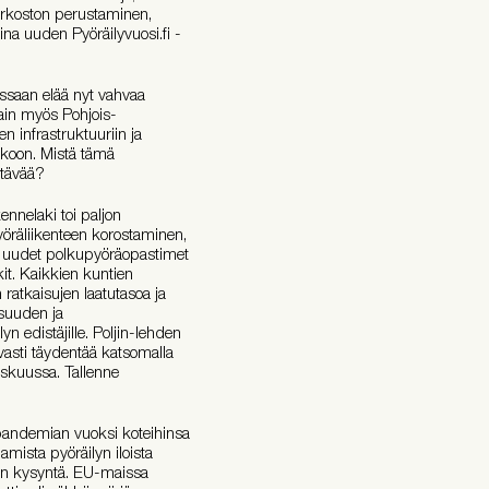
erkoston perustaminen,
na uuden Pyöräilyvuosi.fi -
issaan elää nyt vahvaa
ain myös Pohjois-
n infrastruktuuriin ja
akkoon. Mistä tämä
stävää?
kennelaki toi paljon
yöräliikenteen korostaminen,
t, uudet polkupyöräopastimet
kit. Kaikkien kuntien
 ratkaisujen laatutasoa ja
isuuden ja
n edistäjille. Poljin-lehden
vasti täydentää katsomalla
liskuussa. Tallenne
andemian vuoksi koteihinsa
amista pyöräilyn iloista
ton kysyntä. EU-maissa