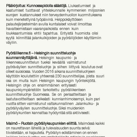
Pääkirjoitus: Kunnossapidolla säästöjä.
Liukastumiset ja
kaatumiset tuottavat yhteiskunnalle kymmenien miljoonien
eurojen kustannukset niin terveydenhuollon kuormituksena
kuin menetettyinä työpäivinä. Helppokäyttöisen
palautejärjestelmän avulla kuntalaiset voivat ilmoittaa
havaitsemistaan vaaranpaikoista ennen kuin
loukkaantumisia ehtii tapahtua. Erityistä huomiota olisi
syytä kiinnittää jalankulkijoiden ja pyöräilijöiden käyttämiin
väyliin.
Pyöräliikenne.fi – Helsingin suunnitteluohje
suunnannäyttäjänä.
Helsingin kaupunki- ja
liikennesuunnittelun tueksi keväällä valmistunut
pyöräväylien sunnitteluohje ja siihen liittyvä koulutus ovat
olleet suosiossa. Vuoden 2016 aikana suunnitteluohjeen
käyttöön koulutettiin yhteensä 230 suunnittelijaa, joista suuri
osa on muita kuin Helsingin kaupungin työntekijöitä.
Helsingin ohje on ensimmäinen erityisesti
kaupunkiympäristöön tarkoitettu pyöräliikenteen
suunnitteluohje Suomessa. Se on periaatteiltaan ja
laatutavoitteiltaan selkeästi kunnianhimoisempi, kuin pari
vuotta sitten valmistunut valtakunnallinen Jalankulku- ja
pyöräilyväylien suunnitteluohje. Siksi muidenkin
pyöräilykuntien kannattaa hyödyntää sitä aktiivisesti.
Malmö – Ruotsin pyöräilykaupunkien eliittiä.
Malmössä kaikki
on naurettavan lähellä ja tulevaisuuden suunta selvä:
tiivistetään, ei hajauteta. Pyöräilyn edistäminen on ennen