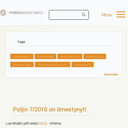
Skip
to
main
Menu
content
Tagit
PYÖRÄMATKAILU
PYÖRÄLIIKENNE
FIKSUSTIKOULUUN
PYÖRÄILYVIIKKO
KAUPUNKIPYÖRÄ
PYÖRÄILYKUNTIENVERKOSTO
PYÖRÄILYKUNTA
Näytä lisää
Poljin 7/2016 on ilmestynyt!
Lue lehden pdf-versio
täällä
. Aiheina: