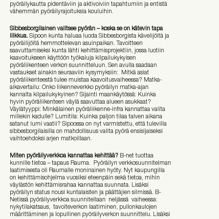
pyöräilykautta pidentäviin ja aktivoiviin tapahtumiin ja entistä
vähemmän pyöräilyrajoituksia kouluihin.
Sibbesborgilainen valitsee pyörän
– koska se on kätevin tapa
liikkua.
Sipoon kunta haluaa luoda Sibbesborgista kävelijöitä ja
pyöräilijöitä hemmottelevan asuinpaikan. Tavoitteen
saavuttamiseksi kunta lähti kehittämisprojektiin, jossa luotiin
kaavoitukseen käyttöön työkaluja kilpailukykyisen
pyöräliikenteen verkon suunnitteluun. Sen avulla saadaan
vastaukset ainakin seuraaviin kysymyksiin: Mitkä asiat
pyöräliikenteestä tulee muistaa kaavoitusvaiheessa? Matka-
aikavertailu: Onko liikenneverkko pyöräilyn matka-ajan
kannalta kilpailukykyinen? Sijainti maankäytössä: Kuinka
hyvin pyöräliikenteen väylä saavuttaa alueen asukkaat?
Väylätyyppi: Minkälainen pyöräliikenne-infra kannattaa valita
millekin kadulle? Lumitila: Kuinka paljon tilaa talven aikana
satanut lumi vaatii? Sipoossa on nyt varmistettu, että tulevilla
sibbesborgilaisilla on mahdollisuus valita pyörä ensisijaiseksi
vaihtoehdoksi arjen matkoillaan.
Miten pyöräilyverkkoa kannattaa kehittää?
B-net tuottaa
kunnille tietoa – tapaus Rauma. Pyöräilyn verkkosuunnitelman
laatimisesta oli Raumalle moninainen hyöty. Nyt kaupungilla
on kehittämisohjelma vuosiksi eteenpäin sekä tietoa, mihin
väylästön kehittämisrahaa kannattaa suunnata. Lisäksi
pyöräilyn status nousi kuntalaisten ja päättäjien silmissä. B-
Netissä pyöräilyverkkoa suunnitellaan neljässä vaiheessa:
nykytilakatsaus, tavoiteverkon laatiminen, pullonkaulojen
määrittäminen ja lopullinen pyöräilyverkon suunnittelu. Lisäksi