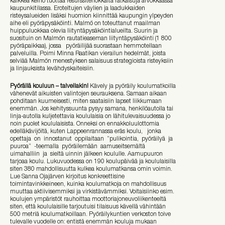
kaikkea keino tuottaa resurssitehokkaita ratkaisuja arvokkaassa
kaupunkitilassa. Eroteltujen väylien ja laadukkaiden
risteysalueiden lisäksi huomion kiinnittää kaupungin ylpeyden
aihe eli pyöräpysäköinti. Malmö on toteuttanut maailman
huippuluokkaa olevia liityntäpysäköintialueilta. Suurin ja
suosituin on Malmön rautatieaseman liityntäpysäköinti (1 800
pyöräpaikkaa), jossa pyöräilijää suorastaan hemmotellaan
palveluilla. Poimi Minna Raatikan vierailun hedelmät, joista
selviää Malmön menestyksen salaisuus strategioista risteyksiin
ja linjauksista levähdyskaiteisiin.
Pyörällä kouluun – talvellakin!
Kävely ja pyöräily koulumatkoilla
vähenevät aikuisten valintojen seurauksena. Samaan aikaan
pohditaan kuumeisesti, miten saataisiin lapset liikkumaan
enemmän. Jos kehityssuunta pysyy samana, henkilöautolla tai
linja-autolla kuljetettavia koululaisia on lähitulevaisuudessa jo
noin puolet koululaisista. Onneksi on ennakkoluulottomia
edelläkävijöitä, kuten Lappeenrannassa eräs koulu, jonka
opettaja on innostanut oppilaitaan ”pulikointia, pyöräilyä ja
puuroa” -teemalla pyöräilemään aamuseitsemältä
uimahalliin ja sieltä uinnin jälkeen koululle. Aamupuuron
tarjoaa koulu. Lukuvuodessa on 190 koulupäivää ja koululaisilla
siten 380 mahdollisuutta kulkea koulumatkansa omin voimin.
Lue Sanna Ojajärven kirjoitus konkreettisine
toimintavinkkeineen, kuinka koulumatkoja on mahdollisuus
muuttaa aktiivisemmiksi ja virkistävämmiksi. Voitaisiinko esim.
koulujen ympäristöt rauhoittaa moottoriajoneuvoliikenteeltä
siten, että koululaisille tarjoutuisi tilaisuus kävellä vähintään
500 metriä koulumatkoillaan. Pyöräilykuntien verkoston toive
tulevalle vuodelle on: entistä enemmän kouluja mukaan