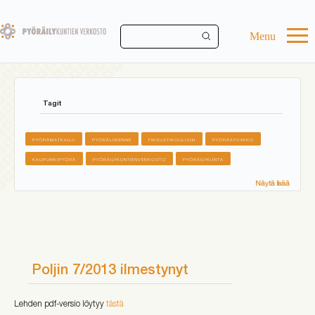
Skip
to
main
Menu
content
Tagit
PYÖRÄMATKAILU
PYÖRÄLIIKENNE
FIKSUSTIKOULUUN
PYÖRÄILYVIIKKO
KAUPUNKIPYÖRÄ
PYÖRÄILYKUNTIENVERKOSTO
PYÖRÄILYKUNTA
Näytä lisää
Poljin 7/2013 ilmestynyt
Lehden pdf-versio löytyy
tästä