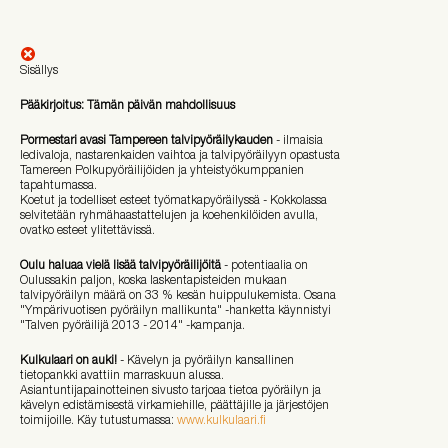
Sisällys
Pääkirjoitus: Tämän päivän mahdollisuus
Pormestari avasi Tampereen talvipyöräilykauden
- ilmaisia
ledivaloja, nastarenkaiden vaihtoa ja talvipyöräilyyn opastusta
Tamereen Polkupyöräilijöiden ja yhteistyökumppanien
tapahtumassa.
Koetut ja todelliset esteet työmatkapyöräilyssä - Kokkolassa
selvitetään ryhmähaastattelujen ja koehenkilöiden avulla,
ovatko esteet ylitettävissä.
Oulu haluaa vielä lisää talvipyöräilijöitä
- potentiaalia on
Oulussakin paljon, koska laskentapisteiden mukaan
talvipyöräilyn määrä on 33 % kesän huippulukemista. Osana
"Ympärivuotisen pyöräilyn mallikunta" -hanketta käynnistyi
"Talven pyöräilijä 2013 - 2014" -kampanja.
Kulkulaari on auki!
- Kävelyn ja pyöräilyn kansallinen
tietopankki avattiin marraskuun alussa.
Asiantuntijapainotteinen sivusto tarjoaa tietoa pyöräilyn ja
kävelyn edistämisestä virkamiehille, päättäjille ja järjestöjen
toimijoille. Käy tutustumassa:
www.kulkulaari.fi