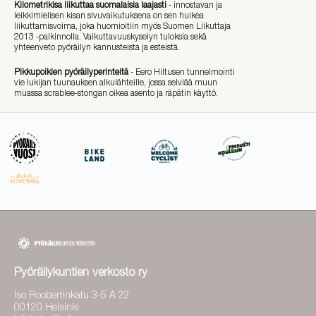
Kilometrikisa liikuttaa suomalaisia laajasti
- innostavan ja
leikkimielisen kisan sivuvaikutuksena on sen huikea
liikuttamisvoima, joka huomioitiin myös Suomen Liikuttaja
2013 -palkinnolla. Vaikuttavuuskyselyn tuloksia sekä
yhteenveto pyöräilyn kannusteista ja esteistä.
Pikkupoikien pyöräilyperinteitä
- Eero Hiltusen tunnelmointi
vie lukijan tuunauksen alkulähteille, jossa selviää muun
muassa scrablee-stongan oikea asento ja räpätin käyttö.
Pyöräilykuntien verkosto ry
Iso Roobertinkatu 3-5 A 22
00120 Helsinki