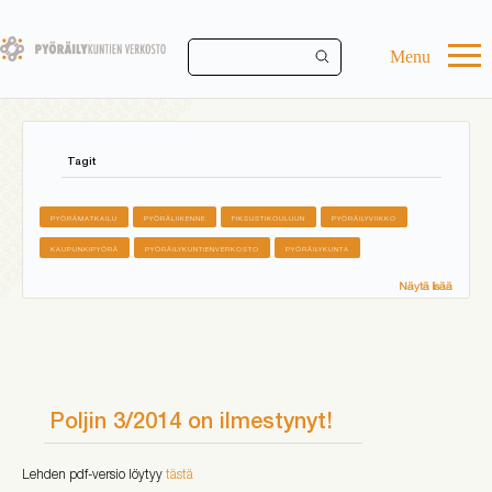
Skip
to
main
Menu
content
Tagit
PYÖRÄMATKAILU
PYÖRÄLIIKENNE
FIKSUSTIKOULUUN
PYÖRÄILYVIIKKO
KAUPUNKIPYÖRÄ
PYÖRÄILYKUNTIENVERKOSTO
PYÖRÄILYKUNTA
Näytä lisää
Poljin 3/2014 on ilmestynyt!
Lehden pdf-versio löytyy
tästä