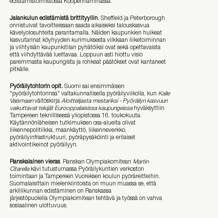
edistämistoimistossa Kööpenhaminassa.
Jalankulun edistämistä brittityyliin
. Sheffield ja Peterborough
onnistuivat tavoitteissaan saada aikaiseksi talouskasvua
kävelyolosuhteita parantamalla. Näiden kaupunkien huikeat
kasvutarinat köyhyyden kurimuksesta vilkkaan liiketoiminnan
ja viihtyisän kaupunkitilan pyhätöiksi ovat sekä opettavaista
että viihdyttävää luettavaa. Loppuun asti hiottu visio
paremmasta kaupungista ja rohkeat päätökset ovat kantaneet
pitkälle.
Pyöräilytohtorin opit.
Suomi sai ensimmäisen
"pyöräilytohtorinsa" valtakunnallisella pyöräilyviikolla, kun
Kalle
Vaismaan
väitöskirja
Aloittelijasta mestariksi - Pyöräilyn kasvuun
vaikuttavat tekijät Eurooppalaisissa kaupungeissa
hyväksyttiin
Tampereen teknillisessä yliopistossa 16. toukokuuta.
Käytännönläheisen tutkimuksen osa-alueita olivat
liikennepolitiikka, maankäyttö, liikenneverkko,
pyöräilyinfrastruktuuri, pyöräpysäköinti ja erilaiset
aktivointikeinot pyöräilyyn.
Ranskalainen vieras
. Ranskan Olympiakomitean
Martin
Citarella
kävi tutustumassa Pyöräilykuntien verkoston
toimintaan ja Tampereen Vuoreksen koulun pyöräreitteihin.
Suomalaisittain mielenkiintoista on muun muassa se, että
arkiliikunnan edistäminen on Ranskassa
järjestöpuolella Olympiakomitean tehtävä ja työssä on vahva
sosiaalinen ulottuvuus.