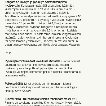
Kangasalan kävelyn ja pyöräilyn edistämisohjelma
hyväksyttiin
. Kangasalan päättäjät sitoutuivat lisäämään
viisaampaa liikkumista, kun "Oikeus liikkua omin jaloin" -
ohjelma hyväksyttiin kunnanhallituksessa 2.6.2014.
Tavoitteena on kävelyn lisääminen arkimatkoilla nykyisestä 16
prosentista 20 prosenttiin ja pyöräilyn vastaavasti nykyisestä 8
prosentista 15 prosenttiin. Lisäys toisi 4,7 miljoonan euron
hyödyt vuositasolla. Nykyään kangasalalaiset ajavat autolla
myös hyvin lyhyitä matkoja − alle 2,5 kilometrin mittaisista
matkoista lähes puolet. ”Haastamme jokaisen kangasalalaisen
jättämään auton kotiin ainakin kerran viikossa ja kävelemään
tai pyöräilemään yhden alle 2,5 kilometrin matkan autoilun
sijaan”, sanoo yleiskaavasuunnittelija
Jenni Joensuu-Partanen
.
LYHYET
Pyöräilijän odotuskaiteet kokeilussa Vantaalla
. Oranssinväriset
odotuskaiteet tekevät liikennevaloissa odottamisesta
mukavampaa ja helpottavat pyöräilijän matkaanlähtöä.
Pyöräilijä voi nojata kaiteeseen pelkällä kädellä tai asettamalla
jalan alakaiteelle.
Pelko pyöräillä
. Miksi pyöräily on niin monen mielestä
pelottavaa? Tätä kysyy ja selittää englantilainen sosiologi ja
kirjailija
Dave Horton
.
Kilometrikisa - tuunaamalla vieläkin tehokkaammaksi.
WSP
Finland on soveltanut suosittua Kilometrikisaa yrityksen sisälla