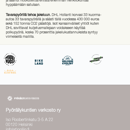
ja saanut houkuteltua entistä enemmän henkilökuntaa
hyppäämään satulaan.
Tavarapyörillä tehoa jakeluun.
DHL Hollanti korvasi 33 kuorma-
autoa 33 tavarapyörällä ja säästi tällä vuodessa 430 000 euroa
sekä 152 tonnia CO2 päästöjä. Isot kansainväliset yhtiöt kuten
DHL sovittavat kuljetusmallejaan voidakseen käyttää
polkupyöriä, koska 70 prosenttia jakelukustannuksista syntyy
viimeisellä maililla.
Pyöräilykuntien verkosto ry
Iso Roobertinkatu 3-5 A 22
00120 Helsinki
info(at)poljin.fi