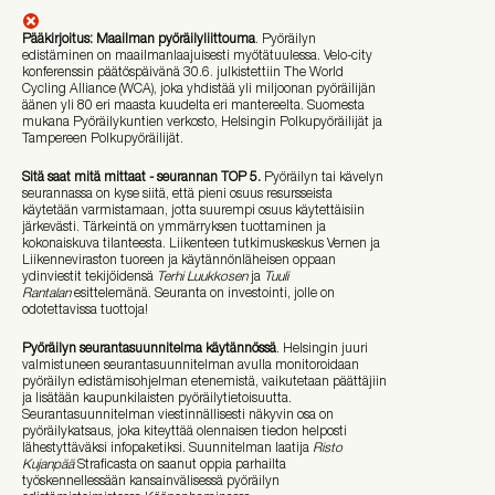
Pääkirjoitus: Maailman pyöräilyliittouma
. Pyöräilyn
edistäminen on maailmanlaajuisesti myötätuulessa. Velo-city
konferenssin päätöspäivänä 30.6. julkistettiin The World
Cycling Alliance (WCA), joka yhdistää yli miljoonan pyöräilijän
äänen yli 80 eri maasta kuudelta eri mantereelta. Suomesta
mukana Pyöräilykuntien verkosto, Helsingin Polkupyöräilijät ja
Tampereen Polkupyöräilijät.
Sitä saat mitä mittaat - seurannan TOP 5.
Pyöräilyn tai kävelyn
seurannassa on kyse siitä, että pieni osuus resursseista
käytetään varmistamaan, jotta suurempi osuus käytettäisiin
järkevästi. Tärkeintä on ymmärryksen tuottaminen ja
kokonaiskuva tilanteesta. Liikenteen tutkimuskeskus Vernen ja
Liikenneviraston tuoreen ja käytännönläheisen oppaan
ydinviestit tekijöidensä
Terhi Luukkosen
ja
Tuuli
Rantalan
esittelemänä. Seuranta on investointi, jolle on
odotettavissa tuottoja!
Pyöräilyn seurantasuunnitelma käytännössä
. Helsingin juuri
valmistuneen seurantasuunnitelman avulla monitoroidaan
pyöräilyn edistämisohjelman etenemistä, vaikutetaan päättäjiin
ja lisätään kaupunkilaisten pyöräilytietoisuutta.
Seurantasuunnitelman viestinnällisesti näkyvin osa on
pyöräilykatsaus, joka kiteyttää olennaisen tiedon helposti
lähestyttäväksi infopaketiksi. Suunnitelman laatija
Risto
Kujanpää
Straficasta on saanut oppia parhailta
työskennellessään kansainvälisessä pyöräilyn